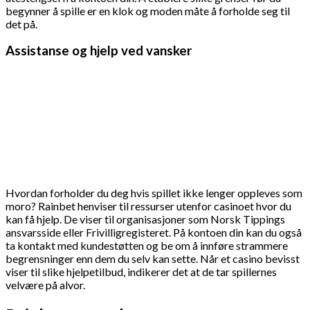
begynner å spille er en klok og moden måte å forholde seg til
det på.
Assistanse og hjelp ved vansker
Hvordan forholder du deg hvis spillet ikke lenger oppleves som
moro? Rainbet henviser til ressurser utenfor casinoet hvor du
kan få hjelp. De viser til organisasjoner som Norsk Tippings
ansvarsside eller Frivilligregisteret. På kontoen din kan du også
ta kontakt med kundestøtten og be om å innføre strammere
begrensninger enn dem du selv kan sette. Når et casino bevisst
viser til slike hjelpetilbud, indikerer det at de tar spillernes
velvære på alvor.