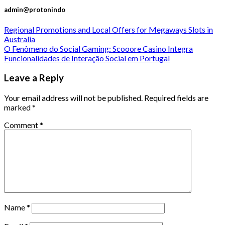
admin@protonindo
Regional Promotions and Local Offers for Megaways Slots in
Australia
O Fenômeno do Social Gaming: Scooore Casino Integra
Funcionalidades de Interação Social em Portugal
Leave a Reply
Your email address will not be published.
Required fields are
marked
*
Comment
*
Name
*