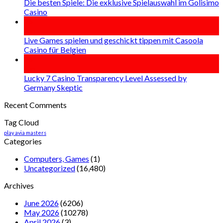
Die besten Spiele: Die exklusive Spielauswahl im Golisimo
Casino
26
Jun
Live Games spielen und geschickt tippen mit Casoola
Casino für Belgien
26
Jun
Lucky 7 Casino Transparency Level Assessed by
Germany Skeptic
Recent Comments
Tag Cloud
play avia masters
Categories
Computers, Games
(1)
Uncategorized
(16,480)
Archives
June 2026
(6206)
May 2026
(10278)
April 2026
(3)