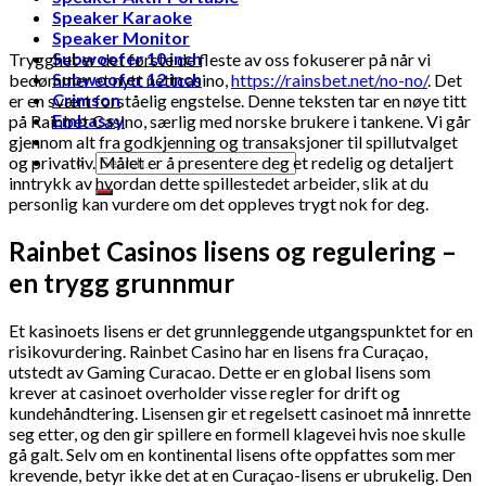
Speaker Karaoke
Speaker Monitor
Subwoofer 10 inch
Trygghet er det første de fleste av oss fokuserer på når vi
Subwoofer 12 inch
bedømmer et nytt nettcasino,
https://rainsbet.net/no-no/
. Det
Crimson
er en svært forståelig engstelse. Denne teksten tar en nøye titt
Embassy
på Rainbet Casino, særlig med norske brukere i tankene. Vi går
gjennom alt fra godkjenning og transaksjoner til spillutvalget
Search
og privatliv. Målet er å presentere deg et redelig og detaljert
for:
inntrykk av hvordan dette spillestedet arbeider, slik at du
personlig kan vurdere om det oppleves trygt nok for deg.
Rainbet Casinos lisens og regulering –
en trygg grunnmur
Et kasinoets lisens er det grunnleggende utgangspunktet for en
risikovurdering. Rainbet Casino har en lisens fra Curaçao,
utstedt av Gaming Curacao. Dette er en global lisens som
krever at casinoet overholder visse regler for drift og
kundehåndtering. Lisensen gir et regelsett casinoet må innrette
seg etter, og den gir spillere en formell klagevei hvis noe skulle
gå galt. Selv om en kontinental lisens ofte oppfattes som mer
krevende, betyr ikke det at en Curaçao-lisens er ubrukelig. Den