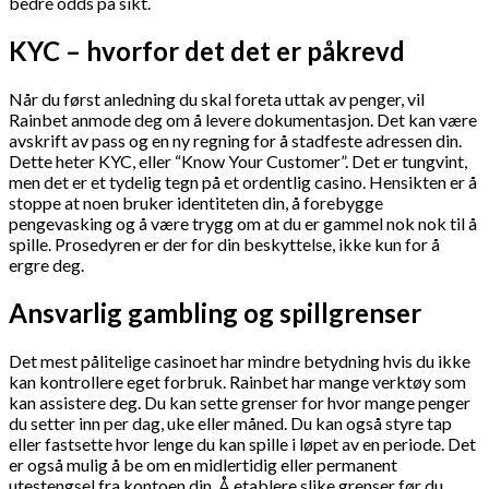
bedre odds på sikt.
KYC – hvorfor det det er påkrevd
Når du først anledning du skal foreta uttak av penger, vil
Rainbet anmode deg om å levere dokumentasjon. Det kan være
avskrift av pass og en ny regning for å stadfeste adressen din.
Dette heter KYC, eller “Know Your Customer”. Det er tungvint,
men det er et tydelig tegn på et ordentlig casino. Hensikten er å
stoppe at noen bruker identiteten din, å forebygge
pengevasking og å være trygg om at du er gammel nok nok til å
spille. Prosedyren er der for din beskyttelse, ikke kun for å
ergre deg.
Ansvarlig gambling og spillgrenser
Det mest pålitelige casinoet har mindre betydning hvis du ikke
kan kontrollere eget forbruk. Rainbet har mange verktøy som
kan assistere deg. Du kan sette grenser for hvor mange penger
du setter inn per dag, uke eller måned. Du kan også styre tap
eller fastsette hvor lenge du kan spille i løpet av en periode. Det
er også mulig å be om en midlertidig eller permanent
utestengsel fra kontoen din. Å etablere slike grenser før du