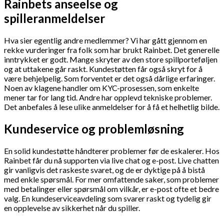
Rainbets anseelse og
spilleranmeldelser
Hva sier egentlig andre medlemmer? Vi har gått gjennom en
rekke vurderinger fra folk som har brukt Rainbet. Det generelle
inntrykket er godt. Mange skryter av den store spillporteføljen
og at uttakene går raskt. Kundestøtten får også skryt for å
være behjelpelig. Som forventet er det også dårlige erfaringer.
Noen av klagene handler om KYC-prosessen, som enkelte
mener tar for lang tid. Andre har opplevd tekniske problemer.
Det anbefales å lese ulike anmeldelser for å få et helhetlig bilde.
Kundeservice og problemløsning
En solid kundestøtte håndterer problemer før de eskalerer. Hos
Rainbet får du nå supporten via live chat og e-post. Live chatten
gir vanligvis det raskeste svaret, og de er dyktige på å bistå
med enkle spørsmål. For mer omfattende saker, som problemer
med betalinger eller spørsmål om vilkår, er e-post ofte et bedre
valg. En kundeserviceavdeling som svarer raskt og tydelig gir
en opplevelse av sikkerhet når du spiller.