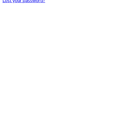
Lost your password?