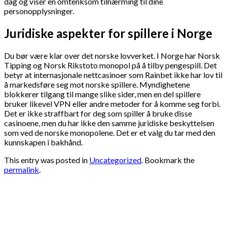
dag og viser en omtenksom tilnærming til dine
personopplysninger.
Juridiske aspekter for spillere i Norge
Du bør være klar over det norske lovverket. I Norge har Norsk
Tipping og Norsk Rikstoto monopol på å tilby pengespill. Det
betyr at internasjonale nettcasinoer som Rainbet ikke har lov til
å markedsføre seg mot norske spillere. Myndighetene
blokkerer tilgang til mange slike sider, men en del spillere
bruker likevel VPN eller andre metoder for å komme seg forbi.
Det er ikke straffbart for deg som spiller å bruke disse
casinoene, men du har ikke den samme juridiske beskyttelsen
som ved de norske monopolene. Det er et valg du tar med den
kunnskapen i bakhånd.
This entry was posted in
Uncategorized
. Bookmark the
permalink
.