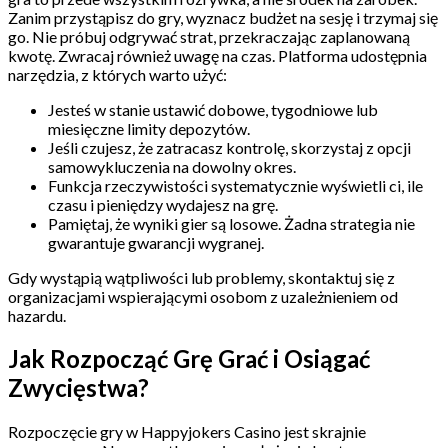
Zanim przystąpisz do gry, wyznacz budżet na sesję i trzymaj się
go. Nie próbuj odgrywać strat, przekraczając zaplanowaną
kwotę. Zwracaj również uwagę na czas. Platforma udostępnia
narzędzia, z których warto użyć:
Jesteś w stanie ustawić dobowe, tygodniowe lub
miesięczne limity depozytów.
Jeśli czujesz, że zatracasz kontrolę, skorzystaj z opcji
samowykluczenia na dowolny okres.
Funkcja rzeczywistości systematycznie wyświetli ci, ile
czasu i pieniędzy wydajesz na grę.
Pamiętaj, że wyniki gier są losowe. Żadna strategia nie
gwarantuje gwarancji wygranej.
Gdy wystąpią wątpliwości lub problemy, skontaktuj się z
organizacjami wspierającymi osobom z uzależnieniem od
hazardu.
Jak Rozpocząć Grę Grać i Osiągać
Zwycięstwa?
Rozpoczęcie gry w Happyjokers Casino jest skrajnie