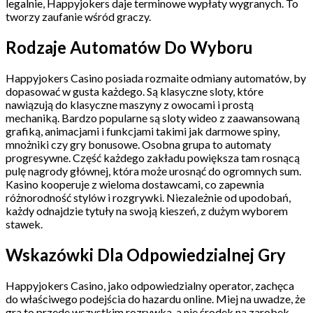
legalnie, Happyjokers daje terminowe wypłaty wygranych. To
tworzy zaufanie wśród graczy.
Rodzaje Automatów Do Wyboru
Happyjokers Casino posiada rozmaite odmiany automatów, by
dopasować w gusta każdego. Są klasyczne sloty, które
nawiązują do klasyczne maszyny z owocami i prostą
mechaniką. Bardzo popularne są sloty wideo z zaawansowaną
grafiką, animacjami i funkcjami takimi jak darmowe spiny,
mnożniki czy gry bonusowe. Osobna grupa to automaty
progresywne. Część każdego zakładu powiększa tam rosnącą
pulę nagrody głównej, która może urosnąć do ogromnych sum.
Kasino kooperuje z wieloma dostawcami, co zapewnia
różnorodność stylów i rozgrywki. Niezależnie od upodobań,
każdy odnajdzie tytuły na swoją kieszeń, z dużym wyborem
stawek.
Wskazówki Dla Odpowiedzialnej Gry
Happyjokers Casino, jako odpowiedzialny operator, zachęca
do właściwego podejścia do hazardu online. Miej na uwadze, że
gra to przede wszystkim rozrywka, a nie środek na zarobek.