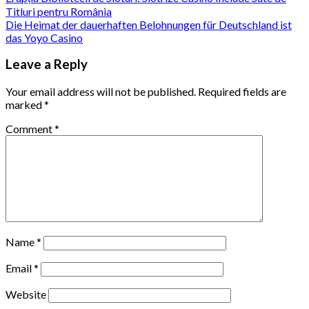
Titluri pentru România
Die Heimat der dauerhaften Belohnungen für Deutschland ist
das Yoyo Casino
Leave a Reply
Your email address will not be published.
Required fields are
marked
*
Comment
*
Name
*
Email
*
Website