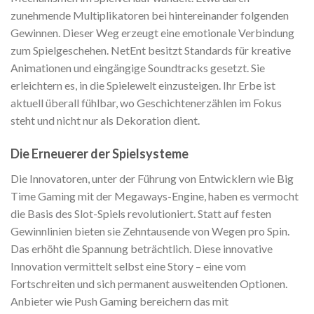
zunehmende Multiplikatoren bei hintereinander folgenden
Gewinnen. Dieser Weg erzeugt eine emotionale Verbindung
zum Spielgeschehen. NetEnt besitzt Standards für kreative
Animationen und eingängige Soundtracks gesetzt. Sie
erleichtern es, in die Spielewelt einzusteigen. Ihr Erbe ist
aktuell überall fühlbar, wo Geschichtenerzählen im Fokus
steht und nicht nur als Dekoration dient.
Die Erneuerer der Spielsysteme
Die Innovatoren, unter der Führung von Entwicklern wie Big
Time Gaming mit der Megaways-Engine, haben es vermocht
die Basis des Slot-Spiels revolutioniert. Statt auf festen
Gewinnlinien bieten sie Zehntausende von Wegen pro Spin.
Das erhöht die Spannung beträchtlich. Diese innovative
Innovation vermittelt selbst eine Story – eine vom
Fortschreiten und sich permanent ausweitenden Optionen.
Anbieter wie Push Gaming bereichern das mit