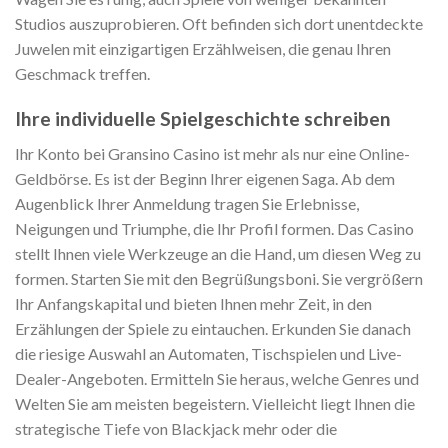
Studios auszuprobieren. Oft befinden sich dort unentdeckte
Juwelen mit einzigartigen Erzählweisen, die genau Ihren
Geschmack treffen.
Ihre individuelle Spielgeschichte schreiben
Ihr Konto bei Gransino Casino ist mehr als nur eine Online-
Geldbörse. Es ist der Beginn Ihrer eigenen Saga. Ab dem
Augenblick Ihrer Anmeldung tragen Sie Erlebnisse,
Neigungen und Triumphe, die Ihr Profil formen. Das Casino
stellt Ihnen viele Werkzeuge an die Hand, um diesen Weg zu
formen. Starten Sie mit den Begrüßungsboni. Sie vergrößern
Ihr Anfangskapital und bieten Ihnen mehr Zeit, in den
Erzählungen der Spiele zu eintauchen. Erkunden Sie danach
die riesige Auswahl an Automaten, Tischspielen und Live-
Dealer-Angeboten. Ermitteln Sie heraus, welche Genres und
Welten Sie am meisten begeistern. Vielleicht liegt Ihnen die
strategische Tiefe von Blackjack mehr oder die