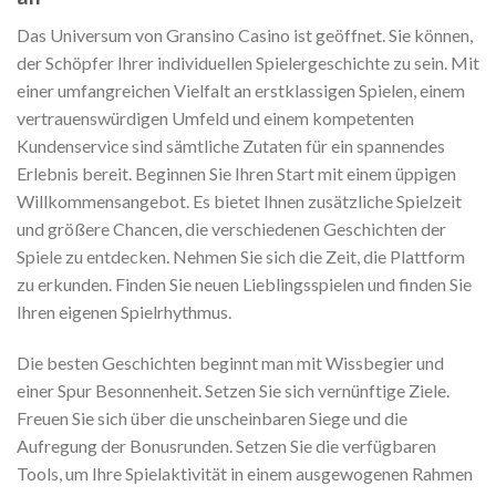
Das Universum von Gransino Casino ist geöffnet. Sie können,
der Schöpfer Ihrer individuellen Spielergeschichte zu sein. Mit
einer umfangreichen Vielfalt an erstklassigen Spielen, einem
vertrauenswürdigen Umfeld und einem kompetenten
Kundenservice sind sämtliche Zutaten für ein spannendes
Erlebnis bereit. Beginnen Sie Ihren Start mit einem üppigen
Willkommensangebot. Es bietet Ihnen zusätzliche Spielzeit
und größere Chancen, die verschiedenen Geschichten der
Spiele zu entdecken. Nehmen Sie sich die Zeit, die Plattform
zu erkunden. Finden Sie neuen Lieblingsspielen und finden Sie
Ihren eigenen Spielrhythmus.
Die besten Geschichten beginnt man mit Wissbegier und
einer Spur Besonnenheit. Setzen Sie sich vernünftige Ziele.
Freuen Sie sich über die unscheinbaren Siege und die
Aufregung der Bonusrunden. Setzen Sie die verfügbaren
Tools, um Ihre Spielaktivität in einem ausgewogenen Rahmen