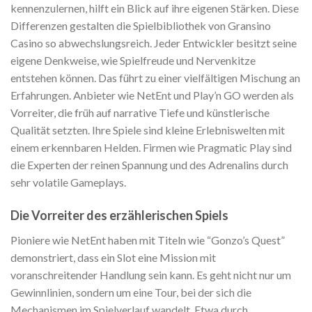
kennenzulernen, hilft ein Blick auf ihre eigenen Stärken. Diese
Differenzen gestalten die Spielbibliothek von Gransino
Casino so abwechslungsreich. Jeder Entwickler besitzt seine
eigene Denkweise, wie Spielfreude und Nervenkitze
entstehen können. Das führt zu einer vielfältigen Mischung an
Erfahrungen. Anbieter wie NetEnt und Play’n GO werden als
Vorreiter, die früh auf narrative Tiefe und künstlerische
Qualität setzten. Ihre Spiele sind kleine Erlebniswelten mit
einem erkennbaren Helden. Firmen wie Pragmatic Play sind
die Experten der reinen Spannung und des Adrenalins durch
sehr volatile Gameplays.
Die Vorreiter des erzählerischen Spiels
Pioniere wie NetEnt haben mit Titeln wie “Gonzo’s Quest”
demonstriert, dass ein Slot eine Mission mit
voranschreitender Handlung sein kann. Es geht nicht nur um
Gewinnlinien, sondern um eine Tour, bei der sich die
Mechanismen im Spielverlauf wandelt. Etwa durch