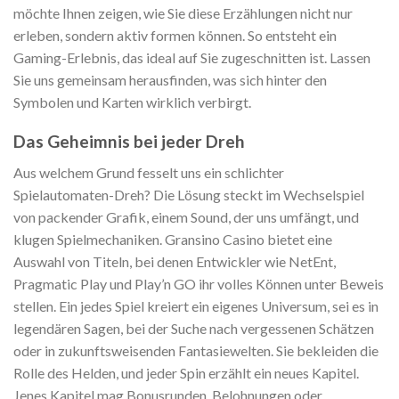
möchte Ihnen zeigen, wie Sie diese Erzählungen nicht nur
erleben, sondern aktiv formen können. So entsteht ein
Gaming-Erlebnis, das ideal auf Sie zugeschnitten ist. Lassen
Sie uns gemeinsam herausfinden, was sich hinter den
Symbolen und Karten wirklich verbirgt.
Das Geheimnis bei jeder Dreh
Aus welchem Grund fesselt uns ein schlichter
Spielautomaten-Dreh? Die Lösung steckt im Wechselspiel
von packender Grafik, einem Sound, der uns umfängt, und
klugen Spielmechaniken. Gransino Casino bietet eine
Auswahl von Titeln, bei denen Entwickler wie NetEnt,
Pragmatic Play und Play’n GO ihr volles Können unter Beweis
stellen. Ein jedes Spiel kreiert ein eigenes Universum, sei es in
legendären Sagen, bei der Suche nach vergessenen Schätzen
oder in zukunftsweisenden Fantasiewelten. Sie bekleiden die
Rolle des Helden, und jeder Spin erzählt ein neues Kapitel.
Jenes Kapitel mag Bonusrunden, Belohnungen oder