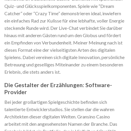
Quiz- und Glücksspielkomponenten. Spiele wie “Dream
Catcher” oder “Crazy Time” demonstrieren ideal, inwiefern
ein einfaches Rad zur Kulisse für eine lebhafte, voller Energie
steckende Runde wird. Der Live-Chat verbindet Sie darüber
hinaus mit anderen Gästen rund um den Globus und fördert
ein Empfinden von Verbundenheit. Meiner Meinung nach ist
dieses Format eine der vielseitigsten Arten des digitalen
Spielens. Dabei vereinen sich digitale Innovation, persönliche
Betreuung und geselliges Miteinander zu einem besonderen
Erlebnis, die stets anders ist.
Die Gestalter der Erzählungen: Software-
Provider
Bei jeder großartigen Spielgeschichte befinden sich
talentierte Entwicklerstudios. Sie stellen dar die wahren
Architekten dieser digitalen Welten. Gransino Casino
arbeitet mit den angesehensten Namen der Branche. Das