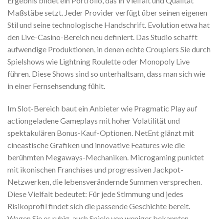
Ergebnis bildet ein Portfolio, das in Vielfalt und Qualität
Maßstäbe setzt. Jeder Provider verfügt über seinen eigenen
Stil und seine technologische Handschrift. Evolution etwa hat
den Live-Casino-Bereich neu definiert. Das Studio schafft
aufwendige Produktionen, in denen echte Croupiers Sie durch
Spielshows wie Lightning Roulette oder Monopoly Live
führen. Diese Shows sind so unterhaltsam, dass man sich wie
in einer Fernsehsendung fühlt.
Im Slot-Bereich baut ein Anbieter wie Pragmatic Play auf
actiongeladene Gameplays mit hoher Volatilität und
spektakulären Bonus-Kauf-Optionen. NetEnt glänzt mit
cineastische Grafiken und innovative Features wie die
berühmten Megaways-Mechaniken. Microgaming punktet
mit ikonischen Franchises und progressiven Jackpot-
Netzwerken, die lebensverändernde Summen versprechen.
Diese Vielfalt bedeutet: Für jede Stimmung und jedes
Risikoprofil findet sich die passende Geschichte bereit.
Wagen Sie es ruhig, auch Spiele von weniger bekannten