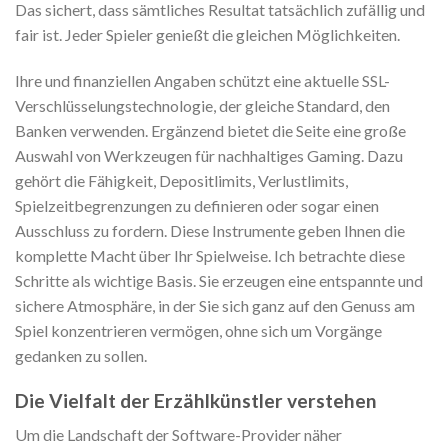
Das sichert, dass sämtliches Resultat tatsächlich zufällig und
fair ist. Jeder Spieler genießt die gleichen Möglichkeiten.
Ihre und finanziellen Angaben schützt eine aktuelle SSL-
Verschlüsselungstechnologie, der gleiche Standard, den
Banken verwenden. Ergänzend bietet die Seite eine große
Auswahl von Werkzeugen für nachhaltiges Gaming. Dazu
gehört die Fähigkeit, Depositlimits, Verlustlimits,
Spielzeitbegrenzungen zu definieren oder sogar einen
Ausschluss zu fordern. Diese Instrumente geben Ihnen die
komplette Macht über Ihr Spielweise. Ich betrachte diese
Schritte als wichtige Basis. Sie erzeugen eine entspannte und
sichere Atmosphäre, in der Sie sich ganz auf den Genuss am
Spiel konzentrieren vermögen, ohne sich um Vorgänge
gedanken zu sollen.
Die Vielfalt der Erzählkünstler verstehen
Um die Landschaft der Software-Provider näher