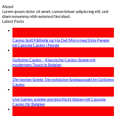
About
Lorem ipsum dolor sit amet, consectetuer adipiscing elit, sed
diam nonummy nibh euismod tincidunt.
Latest Posts
26
Jun
Casino Spill Pålitelig og Ha Det Moro med Ekte Penger
på Casoola Casino i Norge
26
Jun
Golisimo Casino – Klassische Casino-Spiele mit
modernem Touch in Belgien
26
Jun
Die besten Spiele: Die exklusive Spielauswahl im Golisimo
Casino
26
Jun
Live Games spielen und geschickt tippen mit Casoola
Casino für Belgien
26
Jun