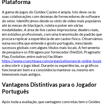
Plataforma
A gama de jogos do Goldex Casino é ampla. Isto deve-se às
suas colaborações com dezenas de fornecedores de software
do setor. Identificámos desde os slots de vídeo mais populares
até às mesas de blackjack, roleta e poker em várias
modalidades. A área de live casino impressiona: dealers reais,
em estúdios profissionais, com uma transmissão de padrão que
procura replicar a experiência de um casino físico. Observámos
numa escolha que entende o gosto português, mesclando
sucessos globais com alguns títulos mais locais. A ferramenta
de pesquisa e os filtragens por fornecedor (NetEnt, Pragmatic
Play, Evolution, entre outros) facilitam
https://www.crunchbase.com/organization/uncle-online-book
a descobrir o jogo ideal. Durante os experiências, os gráficos
funcionaram bem e a consistência manteve-se, mesmo em
telemóveis mais antigos.
Vantagens Distintivas para o Jogador
Português
Após toda a avaliação, que vantagens concretas tem o Goldex