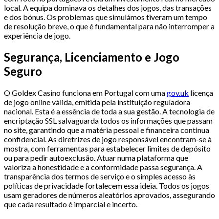
local. A equipa dominava os detalhes dos jogos, das transações
e dos bónus. Os problemas que simulámos tiveram um tempo
de resolução breve, o que é fundamental para não interromper a
experiência de jogo.
Segurança, Licenciamento e Jogo
Seguro
O Goldex Casino funciona em Portugal com uma
gov.uk
licença
de jogo online válida, emitida pela instituição reguladora
nacional. Esta é a essência de toda a sua gestão. A tecnologia de
encriptação SSL salvaguarda todos os informações que passam
no site, garantindo que a matéria pessoal e financeira continua
confidencial. As diretrizes de jogo responsável encontram-se à
mostra, com ferramentas para estabelecer limites de depósito
ou para pedir autoexclusão. Atuar numa plataforma que
valoriza a honestidade e a conformidade passa segurança. A
transparência dos termos de serviço e o simples acesso às
políticas de privacidade fortalecem essa ideia. Todos os jogos
usam geradores de números aleatórios aprovados, assegurando
que cada resultado é imparcial e incerto.