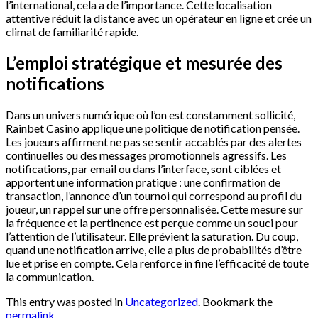
l’international, cela a de l’importance. Cette localisation
attentive réduit la distance avec un opérateur en ligne et crée un
climat de familiarité rapide.
L’emploi stratégique et mesurée des
notifications
Dans un univers numérique où l’on est constamment sollicité,
Rainbet Casino applique une politique de notification pensée.
Les joueurs affirment ne pas se sentir accablés par des alertes
continuelles ou des messages promotionnels agressifs. Les
notifications, par email ou dans l’interface, sont ciblées et
apportent une information pratique : une confirmation de
transaction, l’annonce d’un tournoi qui correspond au profil du
joueur, un rappel sur une offre personnalisée. Cette mesure sur
la fréquence et la pertinence est perçue comme un souci pour
l’attention de l’utilisateur. Elle prévient la saturation. Du coup,
quand une notification arrive, elle a plus de probabilités d’être
lue et prise en compte. Cela renforce in fine l’efficacité de toute
la communication.
This entry was posted in
Uncategorized
. Bookmark the
permalink
.