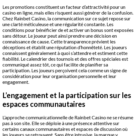
Les promotions constituent un facteur d’attractivité pour un
casino en ligne, mais elles risquent aussi générer de la confusion.
Chez Rainbet Casino, la communication sur ce sujet repose sur
une clarté méticuleuse et une régularité constante. Les
conditions pour bénéficier de et activer un bonus sont exposées
sans détour. Le joueur peut ainsi prendre une décision en
connaissance de cause. Cette transparence prévient les
déceptions et établit une réputation d’honnêteté. Les joueurs
connaissent généralement à quoi s’attendre et estiment cette
fiabilité. Le calendrier des tournois et des offres spéciales est
communiqué assez tôt, ce qui facilite de planifier sa
participation. Les joueurs perçoivent cela comme un signe de
considération pour leur organisation personnelle et leur
engagement.
L’engagement et la participation sur les
espaces communautaires
L’approche communicationnelle de Rainbet Casino ne se résume
pas à son site. Elle se déploie à une présence attentive sur
certains canaux communautaires et espaces de discussion où
les joueurs se retrouvent. Sans être intrusive, la marque y