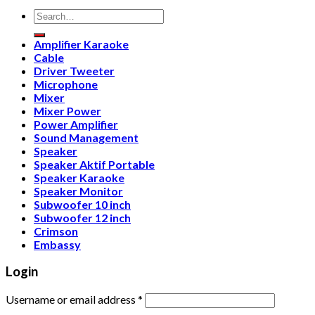
Search
for:
Amplifier Karaoke
Cable
Driver Tweeter
Microphone
Mixer
Mixer Power
Power Amplifier
Sound Management
Speaker
Speaker Aktif Portable
Speaker Karaoke
Speaker Monitor
Subwoofer 10 inch
Subwoofer 12 inch
Crimson
Embassy
Login
Username or email address
*