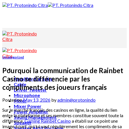
Skip
to
content
Uncategorized
Pourquoi la communication de Rainbet
Casino se différencie par les
Amplifier Karaoke
Cable
compliments des joueurs français
Driver Tweeter
Microphone
Posted on
May 13, 2026
by
admin@protonindo
Mixer
Mixer Power
Sur le marché français des casinos en ligne, la qualité du lien
Power Amplifier
entre la plateforme et ses membres constitue souvent toute la
Sound Management
différence.
Gaming Rainbet Casino
a établi sur ce point une
Speaker
image à part, qui lui vaut régulièrement les compliments de sa
Speaker Aktif Portable