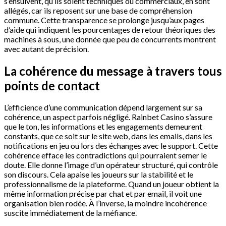
s’ensuivent, qu’ils soient techniques ou commerciaux, en sont
allégés, car ils reposent sur une base de compréhension
commune. Cette transparence se prolonge jusqu’aux pages
d’aide qui indiquent les pourcentages de retour théoriques des
machines à sous, une donnée que peu de concurrents montrent
avec autant de précision.
La cohérence du message à travers tous
points de contact
L’efficience d’une communication dépend largement sur sa
cohérence, un aspect parfois négligé. Rainbet Casino s’assure
que le ton, les informations et les engagements demeurent
constants, que ce soit sur le site web, dans les emails, dans les
notifications en jeu ou lors des échanges avec le support. Cette
cohérence efface les contradictions qui pourraient semer le
doute. Elle donne l’image d’un opérateur structuré, qui contrôle
son discours. Cela apaise les joueurs sur la stabilité et le
professionnalisme de la plateforme. Quand un joueur obtient la
même information précise par chat et par email, il voit une
organisation bien rodée. À l’inverse, la moindre incohérence
suscite immédiatement de la méfiance.