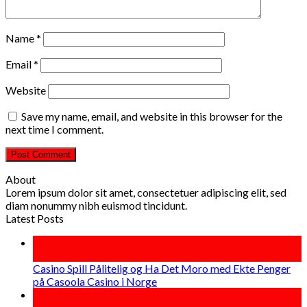
Name
*
Email
*
Website
Save my name, email, and website in this browser for the
next time I comment.
About
Lorem ipsum dolor sit amet, consectetuer adipiscing elit, sed
diam nonummy nibh euismod tincidunt.
Latest Posts
26
Jun
Casino Spill Pålitelig og Ha Det Moro med Ekte Penger
på Casoola Casino i Norge
26