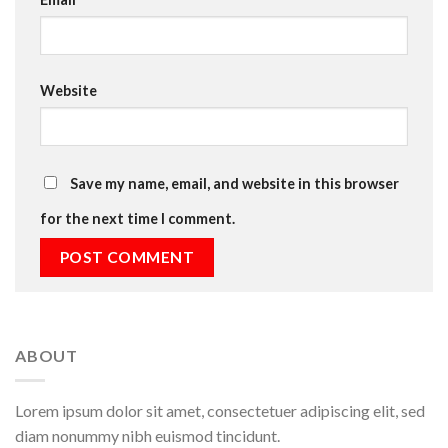
Website
Save my name, email, and website in this browser
for the next time I comment.
ABOUT
Lorem ipsum dolor sit amet, consectetuer adipiscing elit, sed
diam nonummy nibh euismod tincidunt.