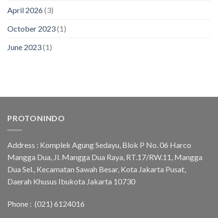
April 2026
(3)
October 2023
(1)
June 2023
(1)
PROTONINDO
Address :
Komplek Agung Sedayu, Blok P No. 06 Harco
Mangga Dua, Jl. Mangga Dua Raya, RT.17/RW.11, Mangga
Dua Sel., Kecamatan Sawah Besar, Kota Jakarta Pusat,
Daerah Khusus Ibukota Jakarta 10730
Phone :
(021) 6124016