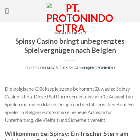
Skip
to
content
UNCATEGORIZED
Spinsy Casino bringt unbegrenztes
Spielvergnügen nach Belgien
POSTED ON
MAY 8, 2026
BY
ADMIN@PROTONINDO
Die belgische Glücksspielszene bekommt Zuwachs: Spinsy
Casino ist da. Diese Plattform vereint eine große Auswahl an
Spielen mit einem klaren Design und verführerischen Boni. Für
Spieler in Belgien entsteht so eine neue Adresse für
Unterhaltung, die Vielfalt und Sicherheit vereint.
Willkommen bei Spinsy: Ein frischer Stern am