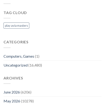
TAG CLOUD
play avia masters
CATEGORIES
Computers, Games
(1)
Uncategorized
(16,480)
ARCHIVES
June 2026
(6206)
May 2026
(10278)