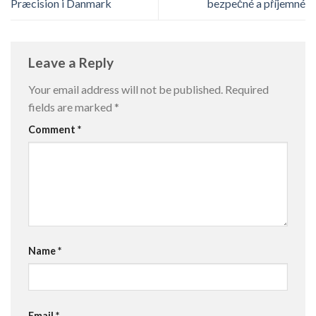
Præcision i Danmark
bezpečné a příjemné
Leave a Reply
Your email address will not be published.
Required
fields are marked
*
Comment
*
Name
*
Email
*