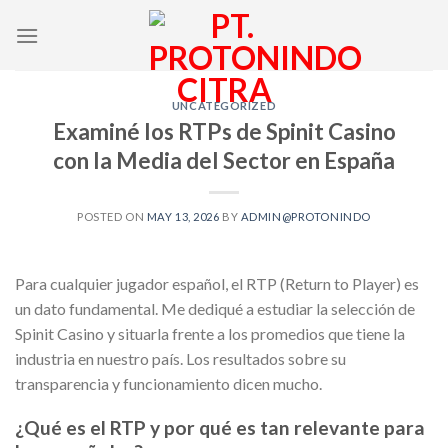
Skip
to
content
UNCATEGORIZED
Examiné los RTPs de Spinit Casino
con la Media del Sector en España
POSTED ON
MAY 13, 2026
BY
ADMIN@PROTONINDO
Para cualquier jugador español, el RTP (Return to Player) es
un dato fundamental. Me dediqué a estudiar la selección de
Spinit Casino y situarla frente a los promedios que tiene la
industria en nuestro país. Los resultados sobre su
transparencia y funcionamiento dicen mucho.
¿Qué es el RTP y por qué es tan relevante para