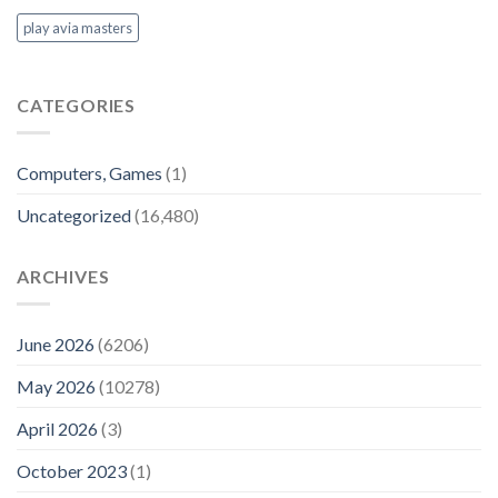
play avia masters
CATEGORIES
Computers, Games
(1)
Uncategorized
(16,480)
ARCHIVES
June 2026
(6206)
May 2026
(10278)
April 2026
(3)
October 2023
(1)