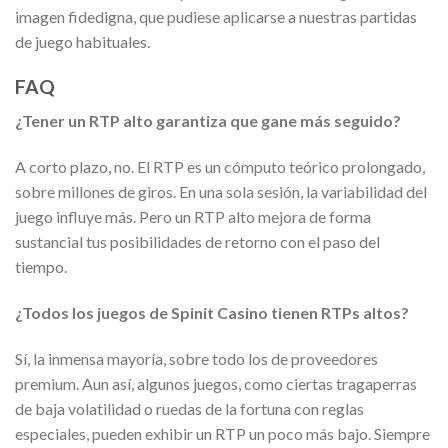
imagen fidedigna, que pudiese aplicarse a nuestras partidas
de juego habituales.
FAQ
¿Tener un RTP alto garantiza que gane más seguido?
A corto plazo, no. El RTP es un cómputo teórico prolongado,
sobre millones de giros. En una sola sesión, la variabilidad del
juego influye más. Pero un RTP alto mejora de forma
sustancial tus posibilidades de retorno con el paso del
tiempo.
¿Todos los juegos de Spinit Casino tienen RTPs altos?
Sí, la inmensa mayoría, sobre todo los de proveedores
premium. Aun así, algunos juegos, como ciertas tragaperras
de baja volatilidad o ruedas de la fortuna con reglas
especiales, pueden exhibir un RTP un poco más bajo. Siempre