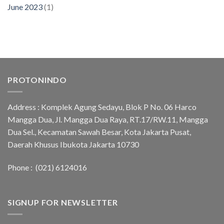
June 2023
(1)
PROTONINDO
Address :
Komplek Agung Sedayu, Blok P No. 06 Harco
Mangga Dua, Jl. Mangga Dua Raya, RT.17/RW.11, Mangga
Dua Sel., Kecamatan Sawah Besar, Kota Jakarta Pusat,
Daerah Khusus Ibukota Jakarta 10730
Phone :
(021) 6124016
SIGNUP FOR NEWSLETTER