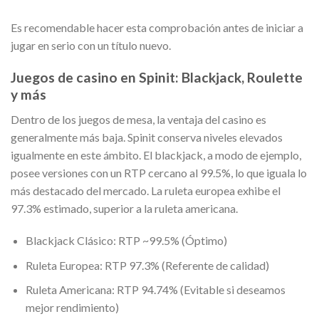
Es recomendable hacer esta comprobación antes de iniciar a
jugar en serio con un título nuevo.
Juegos de casino en Spinit: Blackjack, Roulette
y más
Dentro de los juegos de mesa, la ventaja del casino es
generalmente más baja. Spinit conserva niveles elevados
igualmente en este ámbito. El blackjack, a modo de ejemplo,
posee versiones con un RTP cercano al 99.5%, lo que iguala lo
más destacado del mercado. La ruleta europea exhibe el
97.3% estimado, superior a la ruleta americana.
Blackjack Clásico: RTP ~99.5% (Óptimo)
Ruleta Europea: RTP 97.3% (Referente de calidad)
Ruleta Americana: RTP 94.74% (Evitable si deseamos
mejor rendimiento)