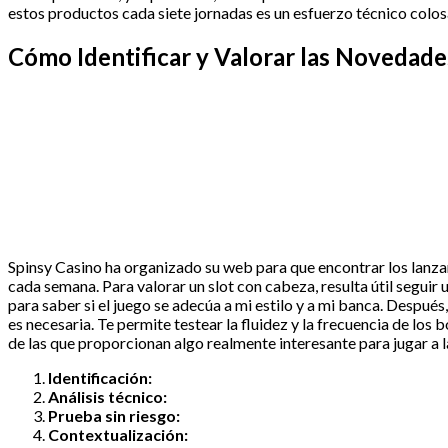
estos productos cada siete jornadas es un esfuerzo técnico colosa
Cómo Identificar y Valorar las Novedade
Spinsy Casino ha organizado su web para que encontrar los lanzami
cada semana. Para valorar un slot con cabeza, resulta útil seguir
para saber si el juego se adecúa a mi estilo y a mi banca. Después,
es necesaria. Te permite testear la fluidez y la frecuencia de los
de las que proporcionan algo realmente interesante para jugar a l
Identificación:
Análisis técnico:
Prueba sin riesgo:
Contextualización: