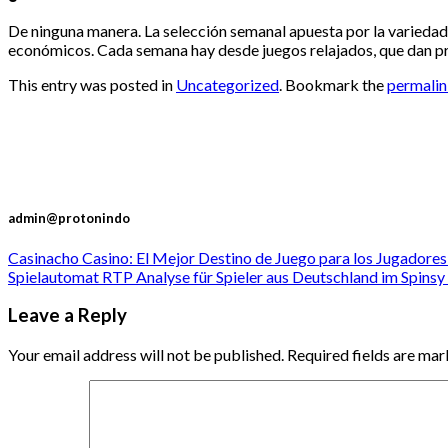
De ninguna manera. La selección semanal apuesta por la variedad. 
económicos. Cada semana hay desde juegos relajados, que dan prem
This entry was posted in
Uncategorized
. Bookmark the
permali
admin@protonindo
Casinacho Casino: El Mejor Destino de Juego para los Jugadores
Spielautomat RTP Analyse für Spieler aus Deutschland im Spinsy
Leave a Reply
Your email address will not be published.
Required fields are ma