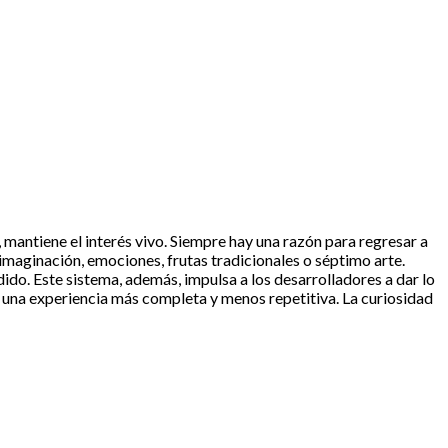
mantiene el interés vivo. Siempre hay una razón para regresar a
 imaginación, emociones, frutas tradicionales o séptimo arte.
ido. Este sistema, además, impulsa a los desarrolladores a dar lo
e una experiencia más completa y menos repetitiva. La curiosidad