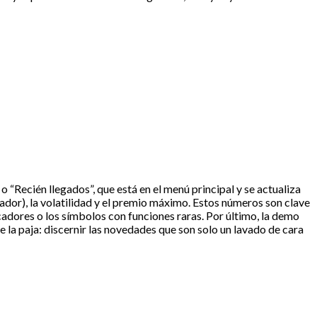
 “Recién llegados”, que está en el menú principal y se actualiza
gador), la volatilidad y el premio máximo. Estos números son clave
licadores o los símbolos con funciones raras. Por último, la demo
e la paja: discernir las novedades que son solo un lavado de cara