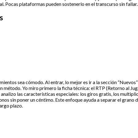
l. Pocas plataformas pueden sostenerlo en el transcurso sin fallar.
s
entos sea cómodo. Al entrar, lo mejor es ir a la sección “Nuevos” o
 un método. Yo miro primero la ficha técnica: el RTP (Retorno al Ju
 analizo las características especiales: los giros gratis, los multip
 bonos sin poner un céntimo. Este enfoque ayuda a separar el grano d
argo plazo.