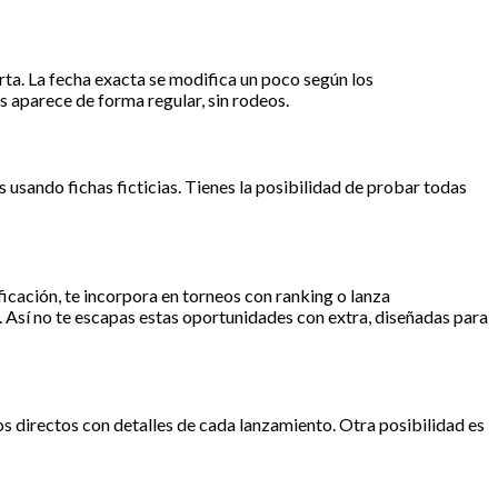
a. La fecha exacta se modifica un poco según los
 aparece de forma regular, sin rodeos.
 usando fichas ficticias. Tienes la posibilidad de probar todas
ficación, te incorpora en torneos con ranking o lanza
 Así no te escapas estas oportunidades con extra, diseñadas para
os directos con detalles de cada lanzamiento. Otra posibilidad es