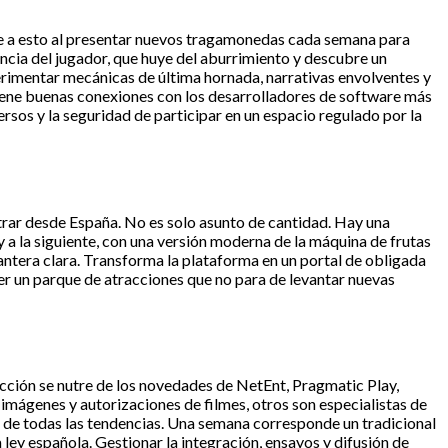
nde a esto al presentar nuevos tragamonedas cada semana para
ncia del jugador, que huye del aburrimiento y descubre un
perimentar mecánicas de última hornada, narrativas envolventes y
tiene buenas conexiones con los desarrolladores de software más
sos y la seguridad de participar en un espacio regulado por la
trar desde España. No es solo asunto de cantidad. Hay una
 a la siguiente, con una versión moderna de la máquina de frutas
lantera clara. Transforma la plataforma en un portal de obligada
ner un parque de atracciones que no para de levantar nuevas
lección se nutre de los novedades de NetEnt, Pragmatic Play,
 imágenes y autorizaciones de filmes, otros son especialistas de
el de todas las tendencias. Una semana corresponde un tradicional
a ley española. Gestionar la integración, ensayos y difusión de