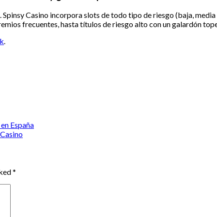
Spinsy Casino incorpora slots de todo tipo de riesgo (baja, media y
ios frecuentes, hasta títulos de riesgo alto con un galardón tope 
nk
.
 en España
 Casino
rked
*