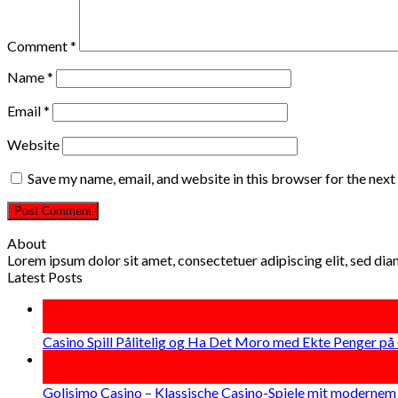
Comment
*
Name
*
Email
*
Website
Save my name, email, and website in this browser for the nex
About
Lorem ipsum dolor sit amet, consectetuer adipiscing elit, sed d
Latest Posts
26
Jun
Casino Spill Pålitelig og Ha Det Moro med Ekte Penger på
26
Jun
Golisimo Casino – Klassische Casino-Spiele mit modernem 