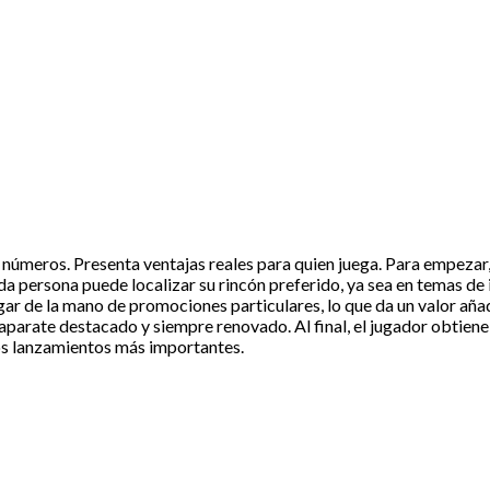
úmeros. Presenta ventajas reales para quien juega. Para empezar, 
da persona puede localizar su rincón preferido, ya sea en temas de
ar de la mano de promociones particulares, lo que da un valor añad
aparate destacado y siempre renovado. Al final, el jugador obtien
os lanzamientos más importantes.