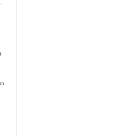
e
t
en