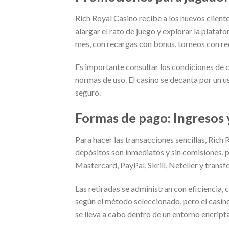
Rich Royal Casino recibe a los nuevos client
alargar el rato de juego y explorar la plat
mes, con recargas con bonus, torneos con re
Es importante consultar los condiciones de 
normas de uso. El casino se decanta por un u
seguro.
Formas de pago: Ingresos 
Para hacer las transacciones sencillas, Rich
depósitos son inmediatos y sin comisiones, 
Mastercard, PayPal, Skrill, Neteller y transf
Las retiradas se administran con eficiencia, c
según el método seleccionado, pero el casino
se lleva a cabo dentro de un entorno encript