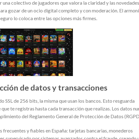
 una colectivo de jugadores que valora la claridad y las novedades
r para gozar de un ocio digital completo y con moderación. El armon
seguro lo coloca entre las opciones más firmes.
ción de datos y transacciones
do SSL de 256 bits, la misma que usan los bancos. Esto resguarda
que te registras hasta cada transacción que realizas. Los datos n
cumplimiento del Reglamento General de Protección de Datos (RGPD
s frecuentes y fiables en España: tarjetas bancarias, monederos
 es supervisado por sistemas avanzados contra el fraude, creando 