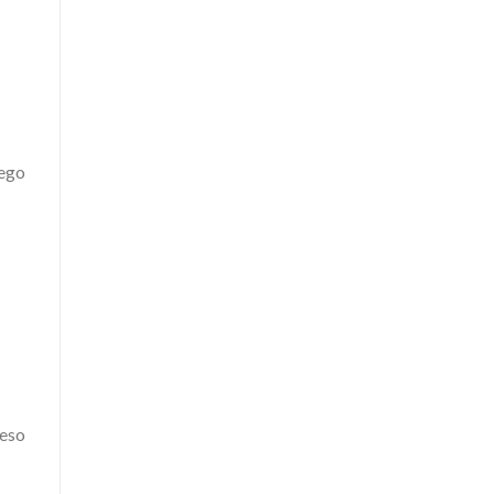
uego
ceso