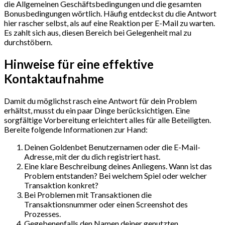
die Allgemeinen Geschäftsbedingungen und die gesamten
Bonusbedingungen wörtlich. Häufig entdeckst du die Antwort
hier rascher selbst, als auf eine Reaktion per E-Mail zu warten.
Es zahlt sich aus, diesen Bereich bei Gelegenheit mal zu
durchstöbern.
Hinweise für eine effektive
Kontaktaufnahme
Damit du möglichst rasch eine Antwort für dein Problem
erhältst, musst du ein paar Dinge berücksichtigen. Eine
sorgfältige Vorbereitung erleichtert alles für alle Beteiligten.
Bereite folgende Informationen zur Hand:
Deinen Goldenbet Benutzernamen oder die E-Mail-
Adresse, mit der du dich registriert hast.
Eine klare Beschreibung deines Anliegens. Wann ist das
Problem entstanden? Bei welchem Spiel oder welcher
Transaktion konkret?
Bei Problemen mit Transaktionen die
Transaktionsnummer oder einen Screenshot des
Prozesses.
Gegebenenfalls den Namen deiner genutzten