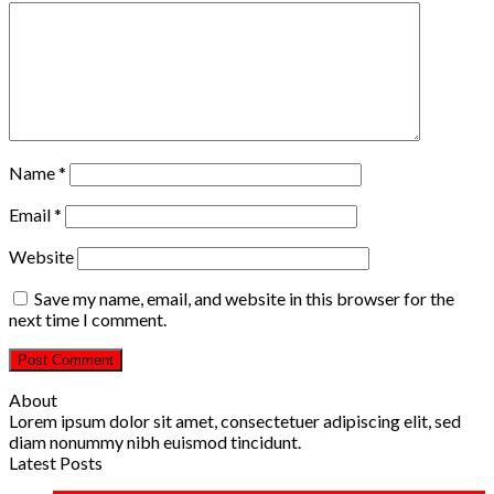
Name
*
Email
*
Website
Save my name, email, and website in this browser for the
next time I comment.
About
Lorem ipsum dolor sit amet, consectetuer adipiscing elit, sed
diam nonummy nibh euismod tincidunt.
Latest Posts