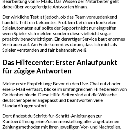
Bearbeitung von E-Mails. Das Wissen der Mitarbeiter geht
dabei über vorgefertigte Antworten hinaus.
Der wirkliche Test ist jedoch, ob das Team vorausdenkend
handelt. Tritt ein bekanntes Problem bei einem konkreten
Spielautomaten auf, sollte der Support nicht nur eingreifen,
wenn Spieler sich melden, sondern diese vielleicht sogar
proaktiv benachrichtigen. Ein derartiger Service baut enormes
Vertrauen auf. Am Ende kommt es darum, dass ich mich als
Spieler verstanden und fair behandelt weiß.
Das Hilfecenter: Erster Anlaufpunkt
für zügige Antworten
Meine erste Empfehlung: Bevor du den Live-Chat nutzt oder
eine E-Mail verfasst, blicke im umfangreichen Hilfebereich von
Goldenbet hinein. Diese Hilfe-Seiten sind auf die Wünsche
deutscher Spieler angepasst und beantworten viele
Standardfragen sofort.
Dort findest du Schritt-für-Schritt-Anleitungen zur
Kontoeröffnung, eine Zusammenstellung aller angebotenen
Zahlungsmethoden mit ihren jeweiligen Vor- und Nachteilen,