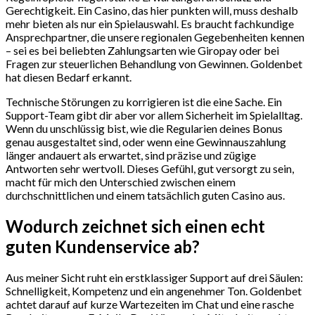
Gerechtigkeit. Ein Casino, das hier punkten will, muss deshalb
mehr bieten als nur ein Spielauswahl. Es braucht fachkundige
Ansprechpartner, die unsere regionalen Gegebenheiten kennen
– sei es bei beliebten Zahlungsarten wie Giropay oder bei
Fragen zur steuerlichen Behandlung von Gewinnen. Goldenbet
hat diesen Bedarf erkannt.
Technische Störungen zu korrigieren ist die eine Sache. Ein
Support-Team gibt dir aber vor allem Sicherheit im Spielalltag.
Wenn du unschlüssig bist, wie die Regularien deines Bonus
genau ausgestaltet sind, oder wenn eine Gewinnauszahlung
länger andauert als erwartet, sind präzise und zügige
Antworten sehr wertvoll. Dieses Gefühl, gut versorgt zu sein,
macht für mich den Unterschied zwischen einem
durchschnittlichen und einem tatsächlich guten Casino aus.
Wodurch zeichnet sich einen echt
guten Kundenservice ab?
Aus meiner Sicht ruht ein erstklassiger Support auf drei Säulen:
Schnelligkeit, Kompetenz und ein angenehmer Ton. Goldenbet
achtet darauf auf kurze Wartezeiten im Chat und eine rasche