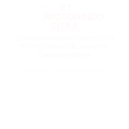
Skip
to
content
UNCATEGORIZED
La mia testimonianza diretta con i
Print Stylesheet di CrownPlay
Casino in Svizzera
POSTED ON
MAY 13, 2026
BY
ADMIN@PROTONINDO