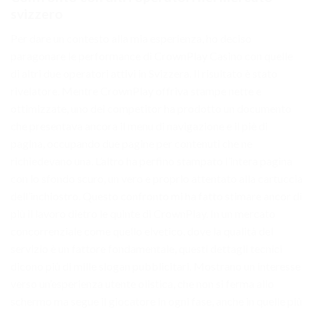
svizzero
Per dare un contesto alla mia esperienza, ho deciso
paragonare le performance di CrownPlay Casino con quelle
di altri due operatori attivi in Svizzera. Il risultato è stato
rivelatore. Mentre CrownPlay offriva stampe nette e
ottimizzate, uno dei competitor ha prodotto un documento
che presentava ancora il menu di navigazione e il piè di
pagina, occupando due pagine per contenuti che ne
richiedevano una. L’altro ha perfino stampato l’intera pagina
con lo sfondo scuro, un vero e proprio attentato alla cartuccia
dell’inchiostro. Questo confronto mi ha fatto stimare ancor di
più il lavoro dietro le quinte di CrownPlay. In un mercato
concorrenziale come quello elvetico, dove la qualità del
servizio è un fattore fondamentale, questi dettagli tecnici
dicono più di mille slogan pubblicitari. Mostrano un interesse
verso un’esperienza utente olistica, che non si ferma allo
schermo ma segue il giocatore in ogni fase, anche in quelle più