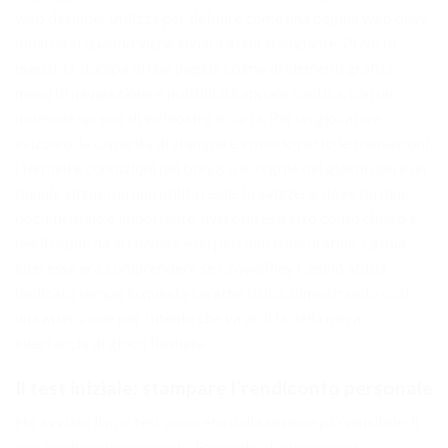
web designer utilizza per definire come una pagina web deve
mostrarsi quando viene inviata a una stampante. Privo di
questi, la stampa di una pagina colma di elementi grafici,
menu di navigazione e pubblicità appare caotica, con un
notevole spreco di inchiostro e carta. Per un giocatore
svizzero, la capacità di stampare in modo netto le transazioni,
i termini e condizioni dei bonus o le regole dei giochi non è un
banale sfizio, ma una utilità reale. In Svizzera, dove l’ordine
documentale è importante, avere un estratto conto chiaro e
decifrabile da archiviare è un plus non trascurabile. La mia
interesse era comprendere se CrownPlay Casino abbia
dedicato tempo in questa caratteristica, dimostrando così
una attenzione per l’utente che va al di là della mera
interfaccia di gioco flashata.
Il test iniziale: stampare l’rendiconto personale
Ho avviato il mio test concreto dalla sezione più sensibile: il
mio rendiconto personale. Entrando al mio account su