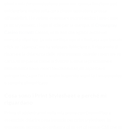
utente svizzero meticoloso come me, questa funzione può
evidenziare molto sulla cura che un operatore presta
all’usabilità. Ho voluto esaminare in profondità i noti come
print stylesheet, i fogli di stile per la stampa, di
Crownplay
Casino Iscriviti
Casino, un brand che agisce anche nel
mercato elvetico. La mia verifica non si è limitata a un banale
click su “stampa”, ma ha valutato l’efficienza, il risparmio di
risorse e la chiarezza delle informazioni quando riportate su
carta. In un paese come la Svizzera, dove la precisione e
l’affidabilità sono valori fondamentali, mi aspettavo
un’esperienza perfetta anche in questo aspetto tanto tecnico
e sovente dimenticato.
Cosa sono i Print Stylesheet e perché mi
riguardano
Prima di addentrarmi nella mia prova con CrownPlay, è
essenziale chiarire cosa intendo per print stylesheet. In
linguaggio tecnico, si configura di un set di regole CSS che un