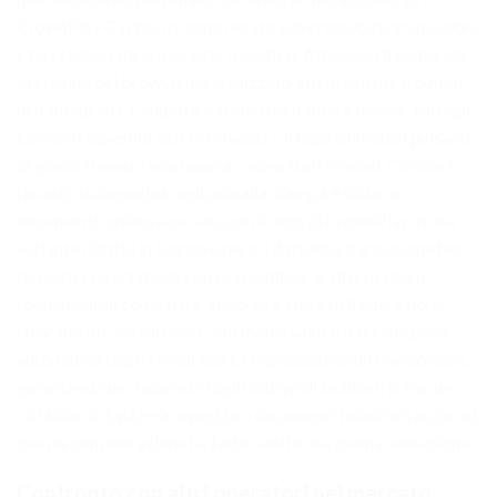
CrownPlay Casino, mi sono recato alla cronologia transazioni
e ho selezionato un periodo specifico. Attivando il comando
di stampa del browser, ho analizzato attentamente il output
nell’anteprima. L’impatto è stato istantaneo e buono. Tutti gli
elementi superflui dell’interfaccia – il logo animato, i pulsanti
di gioco, i menu a scomparsa – sono stati rimossi. Ciò che è
rimasto sulla pagina dedicata alla stampa è stato un
documento chiaro e curato, con il logo di CrownPlay in una
variante ridotta in bianco e nero, i dati della transazione ben
disposti in una tabella comprensibile, e le informazioni
fondamentali come data, importo e stato dell’operazione
chiaramente sottolineate. Ho molto valutato la rimozione
automatica degli sfondi scuri, rimpiazzati da un bianco puro,
garantendo un risparmio significativo di inchiostro. Per un
cittadino in Svizzera, avvezzo a documenti finanziari accurati,
questa considerazione ha fatto subito una buona sensazione.
Confronto con altri operatori nel mercato