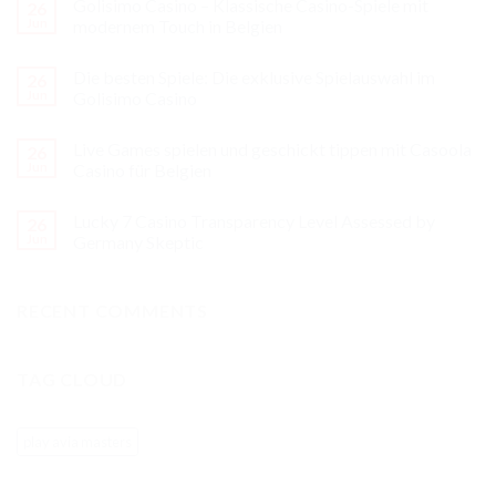
Golisimo Casino – Klassische Casino-Spiele mit
26
Jun
modernem Touch in Belgien
Die besten Spiele: Die exklusive Spielauswahl im
26
Jun
Golisimo Casino
Live Games spielen und geschickt tippen mit Casoola
26
Jun
Casino für Belgien
Lucky 7 Casino Transparency Level Assessed by
26
Jun
Germany Skeptic
RECENT COMMENTS
TAG CLOUD
play avia masters