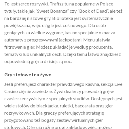
To jest serce rozrywki. Trafisz tu na popularne w Polsce
tytuły, takie jak “Sweet Bonanza” czy “Book of Dead”, ale też
na bardziej niszowe gry. Biblioteka jest systematycznie
powiększana, więc ciągle jest coś nowego. Dla osób
goniących za wielkie wygrane, kasino specjalnie oznacza
automaty z progresywnymi jackpotami. Menu ułatwia
filtrowanie gier. Możesz układać je według producenta,
tematyki lub unikalnych cech. Dzięki temu łatwo znajdziesz
odpowiednią grę na dzisiejszą noc.
Gry stołowe i na żywo
Jeśli preferujesz charakter prawdziwego kasyna, sekcja Live
Casino cię nie zawiedzie. Żywi dealerzy prowadzą grę w
czasie rzeczywistym z specjalnych studiów. Dostępnych jest
wiele stołów do blackjacka, ruletki, baccarata oraz gier
rozrywkowych. Dla graczy preferujących strategię
przygotowano też bogaty zestaw wirtualnych gier
stołowych. Oferują różne progi zakładów, więc możesz