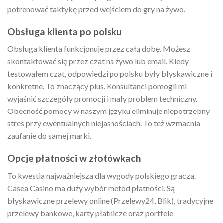
potrenować taktykę przed wejściem do gry na żywo.
Obsługa klienta po polsku
Obsługa klienta funkcjonuje przez całą dobę. Możesz
skontaktować się przez czat na żywo lub email. Kiedy
testowałem czat, odpowiedzi po polsku były błyskawiczne i
konkretne. To znaczący plus. Konsultanci pomogli mi
wyjaśnić szczegóły promocji i mały problem techniczny.
Obecność pomocy w naszym języku eliminuje niepotrzebny
stres przy ewentualnych niejasnościach. To też wzmacnia
zaufanie do samej marki.
Opcje płatności w złotówkach
To kwestia najważniejsza dla wygody polskiego gracza.
Casea Casino ma duży wybór metod płatności. Są
błyskawiczne przelewy online (Przelewy24, Blik), tradycyjne
przelewy bankowe, karty płatnicze oraz portfele