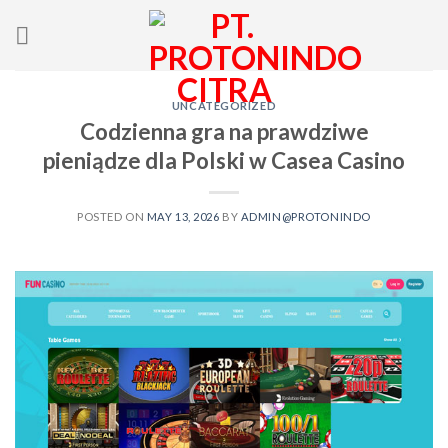
Skip
to
content
UNCATEGORIZED
Codzienna gra na prawdziwe
pieniądze dla Polski w Casea Casino
POSTED ON
MAY 13, 2026
BY
ADMIN@PROTONINDO