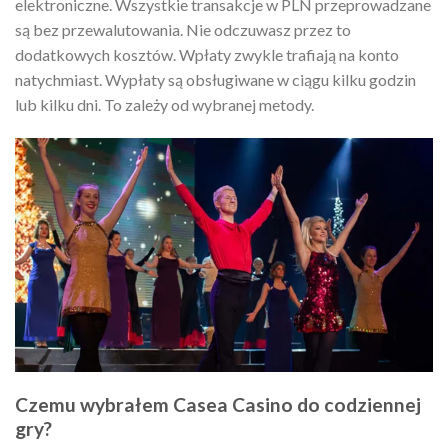
elektroniczne. Wszystkie transakcje w PLN przeprowadzane
są bez przewalutowania. Nie odczuwasz przez to
dodatkowych kosztów. Wpłaty zwykle trafiają na konto
natychmiast. Wypłaty są obsługiwane w ciągu kilku godzin
lub kilku dni. To zależy od wybranej metody.
Czemu wybrałem Casea Casino do codziennej
gry?