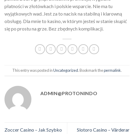
płatności w złotówkach i polskie wsparcie. Nie ma tu
wyjątkowych wad. Jest za to nacisk na stabilną i klarowną
obsługę. Dla mnie to kasino, w którym jesteś w stanie skupić
się po prostu na grze. Bez zbędnych komplikacji.
This entry was posted in
Uncategorized
. Bookmark the
permalink
.
ADMIN@PROTONINDO
Zoccer Casino – Jak Szybko
Slotoro Casino – Värderar