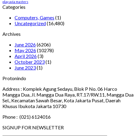
play avia masters
Categories
Computers, Games
(1)
Uncategorized
(16,480)
Archives
June 2026
(6206)
May 2026
(10278)
April 2026
(3)
October 2023
(1)
June 2023
(1)
Protonindo
Address :
Komplek Agung Sedayu, Blok P No. 06 Harco
Mangga Dua, Jl. Mangga Dua Raya, RT.17/RW.11, Mangga Dua
Sel., Kecamatan Sawah Besar, Kota Jakarta Pusat, Daerah
Khusus Ibukota Jakarta 10730
Phone :
(021) 6124016
SIGNUP FOR NEWSLETTER