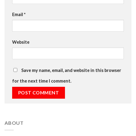
Email
*
Website
Save my name, email, and website in this browser
for the next time I comment.
ABOUT