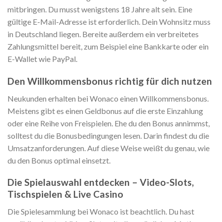
mitbringen. Du musst wenigstens 18 Jahre alt sein. Eine
gültige E-Mail-Adresse ist erforderlich. Dein Wohnsitz muss
in Deutschland liegen. Bereite außerdem ein verbreitetes
Zahlungsmittel bereit, zum Beispiel eine Bankkarte oder ein
E-Wallet wie PayPal.
Den Willkommensbonus richtig für dich nutzen
Neukunden erhalten bei Wonaco einen Willkommensbonus.
Meistens gibt es einen Geldbonus auf die erste Einzahlung
oder eine Reihe von Freispielen. Ehe du den Bonus annimmst,
solltest du die Bonusbedingungen lesen. Darin findest du die
Umsatzanforderungen. Auf diese Weise weißt du genau, wie
du den Bonus optimal einsetzt.
Die Spielauswahl entdecken – Video-Slots,
Tischspielen & Live Casino
Die Spielesammlung bei Wonaco ist beachtlich. Du hast