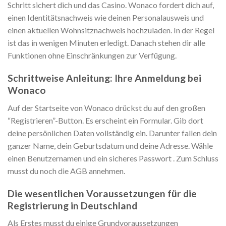
Schritt sichert dich und das Casino. Wonaco fordert dich auf,
einen Identitätsnachweis wie deinen Personalausweis und
einen aktuellen Wohnsitznachweis hochzuladen. In der Regel
ist das in wenigen Minuten erledigt. Danach stehen dir alle
Funktionen ohne Einschränkungen zur Verfügung.
Schrittweise Anleitung: Ihre Anmeldung bei
Wonaco
Auf der Startseite von Wonaco drückst du auf den großen
“Registrieren”-Button. Es erscheint ein Formular. Gib dort
deine persönlichen Daten vollständig ein. Darunter fallen dein
ganzer Name, dein Geburtsdatum und deine Adresse. Wähle
einen Benutzernamen und ein sicheres Passwort . Zum Schluss
musst du noch die AGB annehmen.
Die wesentlichen Voraussetzungen für die
Registrierung in Deutschland
Als Erstes musst du einige Grundvoraussetzungen