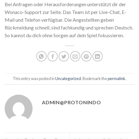
Bei Anfragen oder Herausforderungen unterstützt dir der
Wonaco-Support zur Seite. Das Team ist per Live-Chat, E-
Mail und Telefon verfügbar. Die Angestellten geben
Rückmeldung schnell, sind fachkundig und sprechen Deutsch.
So kannst du dich ohne Sorgen auf dein Spiel fokussieren.
This entry was posted in
Uncategorized
. Bookmark the
permalink
.
ADMIN@PROTONINDO