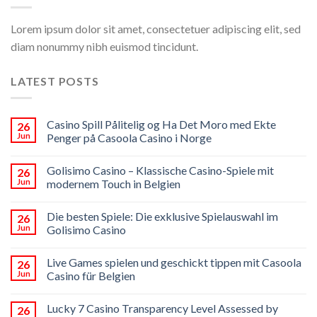
Lorem ipsum dolor sit amet, consectetuer adipiscing elit, sed
diam nonummy nibh euismod tincidunt.
LATEST POSTS
Casino Spill Pålitelig og Ha Det Moro med Ekte
26
Jun
Penger på Casoola Casino i Norge
Golisimo Casino – Klassische Casino-Spiele mit
26
Jun
modernem Touch in Belgien
Die besten Spiele: Die exklusive Spielauswahl im
26
Jun
Golisimo Casino
Live Games spielen und geschickt tippen mit Casoola
26
Jun
Casino für Belgien
Lucky 7 Casino Transparency Level Assessed by
26