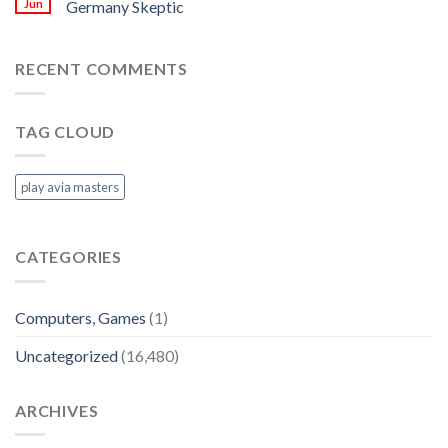
Jun
Germany Skeptic
RECENT COMMENTS
TAG CLOUD
play avia masters
CATEGORIES
Computers, Games
(1)
Uncategorized
(16,480)
ARCHIVES