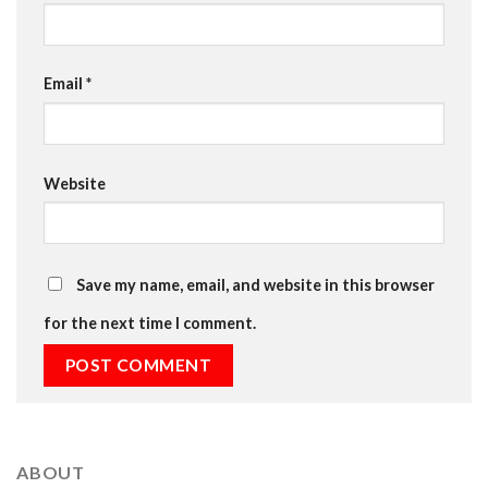
Email
*
Website
Save my name, email, and website in this browser
for the next time I comment.
ABOUT