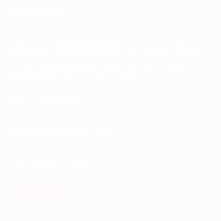
PROTONINDO
Address :
Komplek Agung Sedayu, Blok P No. 06 Harco
Mangga Dua, Jl. Mangga Dua Raya, RT.17/RW.11, Mangga
Dua Sel., Kecamatan Sawah Besar, Kota Jakarta Pusat,
Daerah Khusus Ibukota Jakarta 10730
Phone :
(021) 6124016
SIGNUP FOR NEWSLETTER