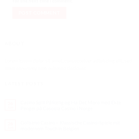
for the next time I comment.
ABOUT
Lorem ipsum dolor sit amet, consectetuer adipiscing elit, sed
diam nonummy nibh euismod tincidunt.
LATEST POSTS
Casino Spill Pålitelig og Ha Det Moro med Ekte
26
Jun
Penger på Casoola Casino i Norge
Golisimo Casino – Klassische Casino-Spiele mit
26
Jun
modernem Touch in Belgien