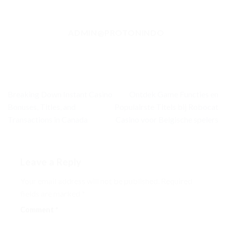
ADMIN@PROTONINDO
Breaking Down Instant Casino
Ontdek Game Functies en
Bonuses, Titles, and
Populairste Titels bij Robocat
Transactions in Canada
Casino voor Belgische spelers
Leave a Reply
Your email address will not be published.
Required
fields are marked
*
Comment
*