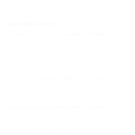
operace by měly probíhat tak hladce, aby hráče neodváděly
ze hry samotné.
Nejčastější dotazy
Za jak dlouho trvá vyřízení výběru ve Spinania Casino?
Spinania Casino deklaruje okamžité zpracování výběrů na své
straně po schválení žádosti. Finální doba připsání prostředků
na váš účet pak záleží od zvolené platební metody. U
elektronických peněženek to může být záležitost minut až
několika hodin, u bankovních převodů pak 1-3 pracovních
dní. Vždy navrhuji mít účet plně ověřený před prvním
výběrem, což celý proces podstatně urychluje.
Existují u vkladů nebo výběrů nějaké poplatky?
Spinania Casino si obecně neinkasuje žádné poplatky za
vklady ani výběry prostřednictvím standardních platebních