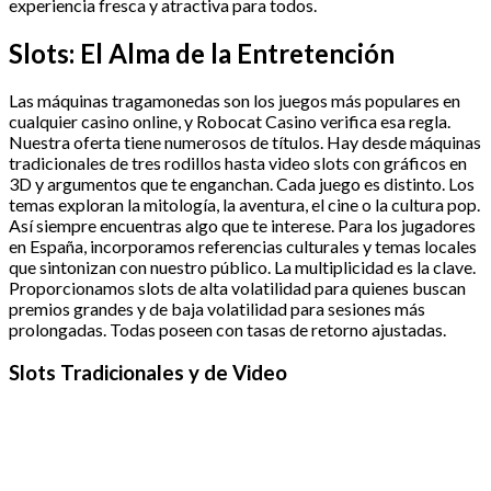
experiencia fresca y atractiva para todos.
Slots: El Alma de la Entretención
Las máquinas tragamonedas son los juegos más populares en
cualquier casino online, y Robocat Casino verifica esa regla.
Nuestra oferta tiene numerosos de títulos. Hay desde máquinas
tradicionales de tres rodillos hasta video slots con gráficos en
3D y argumentos que te enganchan. Cada juego es distinto. Los
temas exploran la mitología, la aventura, el cine o la cultura pop.
Así siempre encuentras algo que te interese. Para los jugadores
en España, incorporamos referencias culturales y temas locales
que sintonizan con nuestro público. La multiplicidad es la clave.
Proporcionamos slots de alta volatilidad para quienes buscan
premios grandes y de baja volatilidad para sesiones más
prolongadas. Todas poseen con tasas de retorno ajustadas.
Slots Tradicionales y de Video