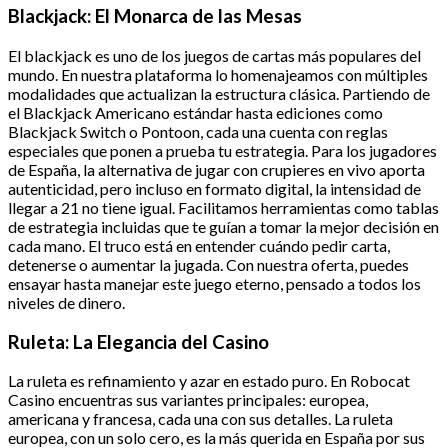
Blackjack: El Monarca de las Mesas
El blackjack es uno de los juegos de cartas más populares del
mundo. En nuestra plataforma lo homenajeamos con múltiples
modalidades que actualizan la estructura clásica. Partiendo de
el Blackjack Americano estándar hasta ediciones como
Blackjack Switch o Pontoon, cada una cuenta con reglas
especiales que ponen a prueba tu estrategia. Para los jugadores
de España, la alternativa de jugar con crupieres en vivo aporta
autenticidad, pero incluso en formato digital, la intensidad de
llegar a 21 no tiene igual. Facilitamos herramientas como tablas
de estrategia incluidas que te guían a tomar la mejor decisión en
cada mano. El truco está en entender cuándo pedir carta,
detenerse o aumentar la jugada. Con nuestra oferta, puedes
ensayar hasta manejar este juego eterno, pensado a todos los
niveles de dinero.
Ruleta: La Elegancia del Casino
La ruleta es refinamiento y azar en estado puro. En Robocat
Casino encuentras sus variantes principales: europea,
americana y francesa, cada una con sus detalles. La ruleta
europea, con un solo cero, es la más querida en España por sus