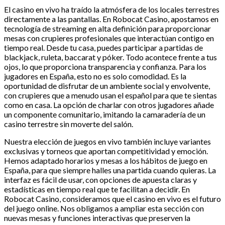
El casino en vivo ha traído la atmósfera de los locales terrestres
directamente a las pantallas. En Robocat Casino, apostamos en
tecnología de streaming en alta definición para proporcionar
mesas con crupieres profesionales que interactúan contigo en
tiempo real. Desde tu casa, puedes participar a partidas de
blackjack, ruleta, baccarat y póker. Todo acontece frente a tus
ojos, lo que proporciona transparencia y confianza. Para los
jugadores en España, esto no es solo comodidad. Es la
oportunidad de disfrutar de un ambiente social y envolvente,
con crupieres que a menudo usan el español para que te sientas
como en casa. La opción de charlar con otros jugadores añade
un componente comunitario, imitando la camaradería de un
casino terrestre sin moverte del salón.
Nuestra elección de juegos en vivo también incluye variantes
exclusivas y torneos que aportan competitividad y emoción.
Hemos adaptado horarios y mesas a los hábitos de juego en
España, para que siempre halles una partida cuando quieras. La
interfaz es fácil de usar, con opciones de apuesta claras y
estadísticas en tiempo real que te facilitan a decidir. En
Robocat Casino, consideramos que el casino en vivo es el futuro
del juego online. Nos obligamos a ampliar esta sección con
nuevas mesas y funciones interactivas que preserven la