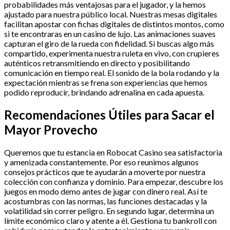
probabilidades más ventajosas para el jugador, y la hemos
ajustado para nuestra público local. Nuestras mesas digitales
facilitan apostar con fichas digitales de distintos montos, como
si te encontraras en un casino de lujo. Las animaciones suaves
capturan el giro de la rueda con fidelidad. Si buscas algo más
compartido, experimenta nuestra ruleta en vivo, con crupieres
auténticos retransmitiendo en directo y posibilitando
comunicación en tiempo real. El sonido de la bola rodando y la
expectación mientras se frena son experiencias que hemos
podido reproducir, brindando adrenalina en cada apuesta.
Recomendaciones Útiles para Sacar el
Mayor Provecho
Queremos que tu estancia en Robocat Casino sea satisfactoria
y amenizada constantemente. Por eso reunimos algunos
consejos prácticos que te ayudarán a moverte por nuestra
colección con confianza y dominio. Para empezar, descubre los
juegos en modo demo antes de jugar con dinero real. Así te
acostumbras con las normas, las funciones destacadas y la
volatilidad sin correr peligro. En segundo lugar, determina un
límite económico claro y atente a él. Gestiona tu bankroll con