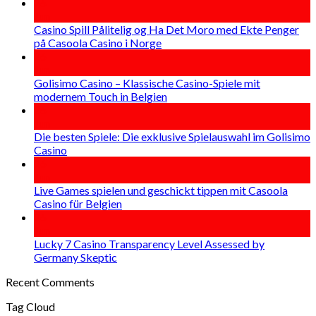
26
Jun
Casino Spill Pålitelig og Ha Det Moro med Ekte Penger
på Casoola Casino i Norge
26
Jun
Golisimo Casino – Klassische Casino-Spiele mit
modernem Touch in Belgien
26
Jun
Die besten Spiele: Die exklusive Spielauswahl im Golisimo
Casino
26
Jun
Live Games spielen und geschickt tippen mit Casoola
Casino für Belgien
26
Jun
Lucky 7 Casino Transparency Level Assessed by
Germany Skeptic
Recent Comments
Tag Cloud