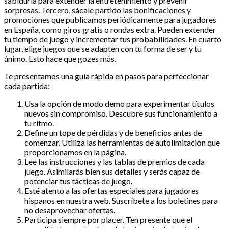
sabiduría para extender la entretenimiento y prevenir
sorpresas. Tercero, sácale partido las bonificaciones y
promociones que publicamos periódicamente para jugadores
en España, como giros gratis o rondas extra. Pueden extender
tu tiempo de juego y incrementar tus probabilidades. En cuarto
lugar, elige juegos que se adapten con tu forma de ser y tu
ánimo. Esto hace que gozes más.
Te presentamos una guía rápida en pasos para perfeccionar
cada partida:
Usa la opción de modo demo para experimentar títulos
nuevos sin compromiso. Descubre sus funcionamiento a
tu ritmo.
Define un tope de pérdidas y de beneficios antes de
comenzar. Utiliza las herramientas de autolimitación que
proporcionamos en la página.
Lee las instrucciones y las tablas de premios de cada
juego. Asimilarás bien sus detalles y serás capaz de
potenciar tus tácticas de juego.
Esté atento a las ofertas especiales para jugadores
hispanos en nuestra web. Suscríbete a los boletines para
no desaprovechar ofertas.
Participa siempre por placer. Ten presente que el