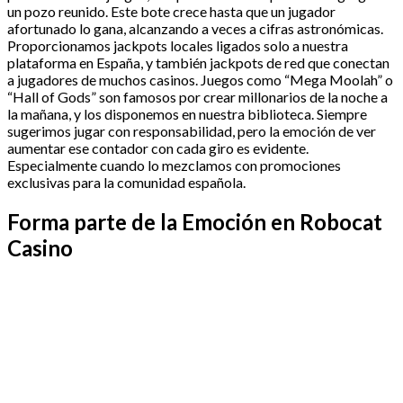
un pozo reunido. Este bote crece hasta que un jugador
afortunado lo gana, alcanzando a veces a cifras astronómicas.
Proporcionamos jackpots locales ligados solo a nuestra
plataforma en España, y también jackpots de red que conectan
a jugadores de muchos casinos. Juegos como “Mega Moolah” o
“Hall of Gods” son famosos por crear millonarios de la noche a
la mañana, y los disponemos en nuestra biblioteca. Siempre
sugerimos jugar con responsabilidad, pero la emoción de ver
aumentar ese contador con cada giro es evidente.
Especialmente cuando lo mezclamos con promociones
exclusivas para la comunidad española.
Forma parte de la Emoción en Robocat
Casino