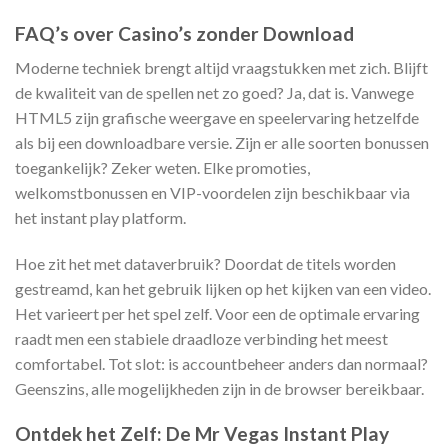
FAQ’s over Casino’s zonder Download
Moderne techniek brengt altijd vraagstukken met zich. Blijft
de kwaliteit van de spellen net zo goed? Ja, dat is. Vanwege
HTML5 zijn grafische weergave en speelervaring hetzelfde
als bij een downloadbare versie. Zijn er alle soorten bonussen
toegankelijk? Zeker weten. Elke promoties,
welkomstbonussen en VIP-voordelen zijn beschikbaar via
het instant play platform.
Hoe zit het met dataverbruik? Doordat de titels worden
gestreamd, kan het gebruik lijken op het kijken van een video.
Het varieert per het spel zelf. Voor een de optimale ervaring
raadt men een stabiele draadloze verbinding het meest
comfortabel. Tot slot: is accountbeheer anders dan normaal?
Geenszins, alle mogelijkheden zijn in de browser bereikbaar.
Ontdek het Zelf: De Mr Vegas Instant Play