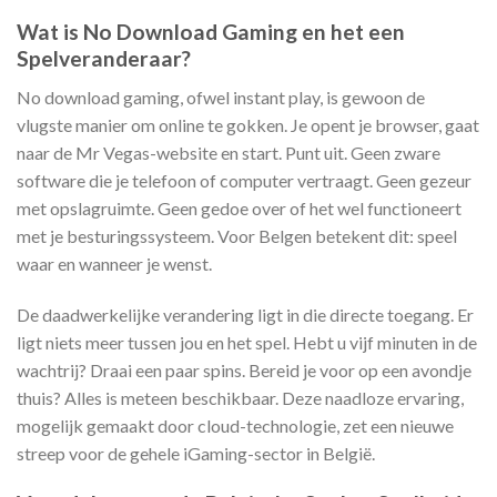
Wat is No Download Gaming en het een
Spelveranderaar?
No download gaming, ofwel instant play, is gewoon de
vlugste manier om online te gokken. Je opent je browser, gaat
naar de Mr Vegas-website en start. Punt uit. Geen zware
software die je telefoon of computer vertraagt. Geen gezeur
met opslagruimte. Geen gedoe over of het wel functioneert
met je besturingssysteem. Voor Belgen betekent dit: speel
waar en wanneer je wenst.
De daadwerkelijke verandering ligt in die directe toegang. Er
ligt niets meer tussen jou en het spel. Hebt u vijf minuten in de
wachtrij? Draai een paar spins. Bereid je voor op een avondje
thuis? Alles is meteen beschikbaar. Deze naadloze ervaring,
mogelijk gemaakt door cloud-technologie, zet een nieuwe
streep voor de gehele iGaming-sector in België.