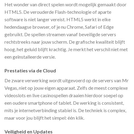
Het wonder van direct spelen wordt mogelijk gemaakt door
HTML5. De verouderde Flash-technologie of aparte
software is niet langer vereist. HTML5 werkt in elke
hedendaagse browser, of je nu Chrome, Safari of Edge
gebruikt. De spellen streamen vanaf beveiligde servers
rechtstreeks naar jouw scherm. De grafische kwaliteit blijft
hoog, het geluid blijft krachtig. Je merkt het verschil niet met
een geïnstalleerde versie.
Prestaties via de Cloud
De zware verwerking wordt uitgevoerd op de servers van Mr
Vegas, niet op jouw eigen apparaat. Zelfs de meest complexe
videoslots en live casinospellen draaien hierdoor soepel op
een oudere smartphone of tablet. De werking is consistent,
mits je internetverbinding stabiel is. De techniek is complex,
maar voor jou blijft het simpel: één klik.
Veiligheid en Updates