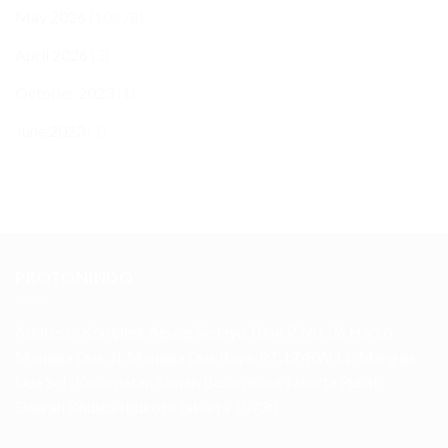
May 2026
(10278)
April 2026
(3)
October 2023
(1)
June 2023
(1)
PROTONINDO
Address :
Komplek Agung Sedayu, Blok P No. 06 Harco
Mangga Dua, Jl. Mangga Dua Raya, RT.17/RW.11, Mangga
Dua Sel., Kecamatan Sawah Besar, Kota Jakarta Pusat,
Daerah Khusus Ibukota Jakarta 10730