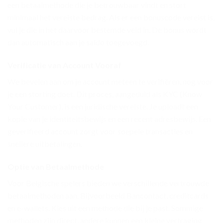
een betaalmethode die je betrouwbaar vindt en stort
minimaal het vereiste bedrag. Als er een bonuscode vereist is,
vul je die in het daarvoor bestemde veld in. De bonus wordt
dan automatisch aan je saldo toegevoegd.
Verificatie van Account Vooraf
We bevelen aan om je account meteen te verifiëren, nog voor
je een storting doet. Dit proces, aangeduid als KYC (Know
Your Customer), is een juridische vereiste. Je uploadt een
kopie van je identiteitsbewijs en een recent adresbewijs. Een
geverifieerd account zorgt voor soepele transacties en
snellere uitbetalingen.
Optie van Betaalmethode
Voor Belgische spelers bieden we verschillende vertrouwde
betaalmethoden aan. Bijvoorbeeld Bancontact, creditcards
en e-wallets. Kies uit een methode die bij je past. Sommige
methoden zijn direct, andere kunnen een kleine vertraging