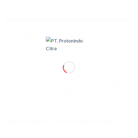
hebben. Alle methoden zijn betrouwbaar en betrouwbaar.
Stortingen en Opnames voor Belgische Spelers
Storten bij Goldex Casino hebben we makkelijk gedaan. Na
het aanmelden klik je op ‘Storten’, kies je je betaalmethode,
voer je het bedrag in en bevestig je. Meestal staat het geld
direct op je account, klaar om te spelen. Alle transacties zijn
gecodeerd en beveiligd.
Opnemen gaat net zo eenvoudig. Ga naar het opnamemenu,
kies je manier en het bedrag. De verwerkingsduur hangt af
van de gekozen methode; e-wallets zijn vaak het snelste.
Vergeet niet: winsten gegenereerd met bonusgeld kun je pas
opnemen als je aan alle bonusregels hebt voldaan.
Identiteitscontrole voor de Allereerste Opname
Voor je eerste opname moet je account volledig geverifieerd
zijn. Dit is een wettelijke stap ter voorkoming van fraude.