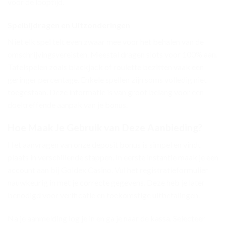
voor de looptijd.
Spelbijdragen en Uitzonderingen
Niet elk spel telt even zwaar mee voor het behalen van de
omschrijvingsvereisten. Meestal dragen slots voor 100% aan.
Tafelspelen zoals blackjack of roulette bezitten vaak een
geringer percentage. Enkele spellen zijn soms volledig niet
toegestaan. Deze informatie is van groot belang voor een
doeltreffende aanpak van je bonus.
Hoe Maak Je Gebruik van Deze Aanbieding?
Het aanvragen van onze deposit bonus is simpel en vindt
plaats in verschillende stappen. In eerste instantie maak je een
account aan bij Goldex Casino. Vul het registratieformulier
nauwkeurig in met je correcte gegevens. Deze heb je later
benodigd voor verificatie en toekomstige uitbetalingen.
Na je aanmelding log je in en ga je naar de kassa. Selecteer