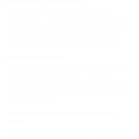
Moet ik een bonuscode gebruiken?
In de meeste gevallen niet. De welkomstbonus voor
Belgische spelers is doorgaans automatisch gekoppeld aan
de eerste storting. Toch adviseren we om de promotiepagina
te controleren. Soms is er wel een specifieke code nodig,
zoals “WELKOM”. Die voer je dan in tijdens het storten.
Kan ik de bonus weigeren?
Ja, dat kan. Als je liever zonder bonusvoorwaarden speelt,
kun je de bonus weigeren. Meestal kan dit tijdens het
stortingsproces door een vinkje uit te zetten. Je speelt dan
direct met echt geld en alle winsten zijn meteen opvraagbaar.
De keuze is geheel aan jou.
Wat is het gevolg als ik niet aan de voorwaarden
voldoe?
Als je niet op tijd aan de omschrijvingsvoorwaarden voldoet,
wordt het bonusgeld automatisch uit je account. Winsten die