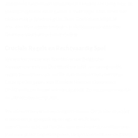
uitgebreid aanbod aan tafelspellen. Houd er rekening mee: de
spelbijdrage voor deze games is vaak lager. Ook in het live
casino mag je je bonus gebruiken. Controleer altijd de
precieze bijdragepercentages in de bonusvoorwaarden.
Daarmee voorkom je teleurstelling.
Cruciale Regels en Rechtvaardig Spel
We werken onder een licentie van de Belgische
Kansspelcommissie. Dat impliceert dat we nauwgezette
regels toepassen voor eerlijk spel en spelerbescherming.
Onze spellen gebruiken Random Number Generators
(RNG’s) die periodiek worden geaudit. Zo verzekeren we dat
de uitkomsten eerlijk zijn.
We stimuleren verantwoord gokken aan. Onze site voorziet
in tools om je gokgedrag te reguleren. Je kunt
depositolimieten, verliestlimieten en time-outs configureren.
Stel voor jezelf beperkingen en zie gokken in de eerste plaats