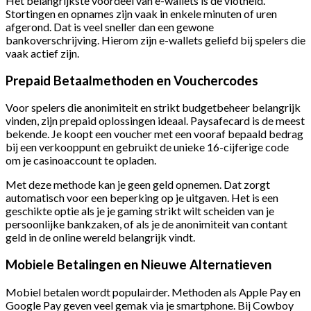
Het belangrijkste voordeel van e-wallets is de vlotheid.
Stortingen en opnames zijn vaak in enkele minuten of uren
afgerond. Dat is veel sneller dan een gewone
bankoverschrijving. Hierom zijn e-wallets geliefd bij spelers die
vaak actief zijn.
Prepaid Betaalmethoden en Vouchercodes
Voor spelers die anonimiteit en strikt budgetbeheer belangrijk
vinden, zijn prepaid oplossingen ideaal. Paysafecard is de meest
bekende. Je koopt een voucher met een vooraf bepaald bedrag
bij een verkooppunt en gebruikt de unieke 16-cijferige code
om je casinoaccount te opladen.
Met deze methode kan je geen geld opnemen. Dat zorgt
automatisch voor een beperking op je uitgaven. Het is een
geschikte optie als je je gaming strikt wilt scheiden van je
persoonlijke bankzaken, of als je de anonimiteit van contant
geld in de online wereld belangrijk vindt.
Mobiele Betalingen en Nieuwe Alternatieven
Mobiel betalen wordt populairder. Methoden als Apple Pay en
Google Pay geven veel gemak via je smartphone. Bij Cowboy