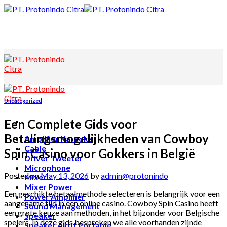
Skip
to
content
Uncategorized
Een Complete Gids voor
Betalingsmogelijkheden van Cowboy
Amplifier Karaoke
Cable
Spin Casino voor Gokkers in België
Driver Tweeter
Microphone
Posted on
May 13, 2026
by
admin@protonindo
Mixer
Mixer Power
Een geschikte betaalmethode selecteren is belangrijk voor een
Power Amplifier
aangename tijd in een online casino. Cowboy Spin Casino heeft
Sound Management
een grote keuze aan methoden, in het bijzonder voor Belgische
Speaker
spelers. In deze gids bespreken we alle voorhanden zijnde
Speaker Aktif Portable