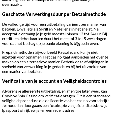
overmaakt.
Geschatte Verwerkingsduur per Betaalmethode
De volledige tijd voor een uitbetaling varieert per manier van
betalen. E-wallets als Skrill en Neteller zijn het snelst. Na
acceptatie ontvang je je geld meestal binnen 12 tot 24 uur. Bij
credit- en debetkaarten duurt het meestal 3 tot 5 werkdagen
voordat het bedrag op je bankrekening is bijgeschreven.
Prepaid methoden bijvoorbeeld Paysafecard kun je niet
inzetten voor opnamen. Het casino gaat aanbieden het over te
maken op een alternatieve manier. Bedenk deze afwijkingen in
snelheid van verwerking in je gedachten bij het uitzoeken van
een manier van betalen.
Verificatie van je account en Veiligheidscontroles
Alvorens je allereerste uitbetaling, en af en toe later weer, kan
Cowboy Spin Casino om verificatie vragen. Dit is een standaard
veiligheidsprocedure die de licentie van het casino voorschrijft.
Je moet dan doorgaans een fotokopie van je identiteitsbewijs
(paspoort of rijbewijs) en een recent adres