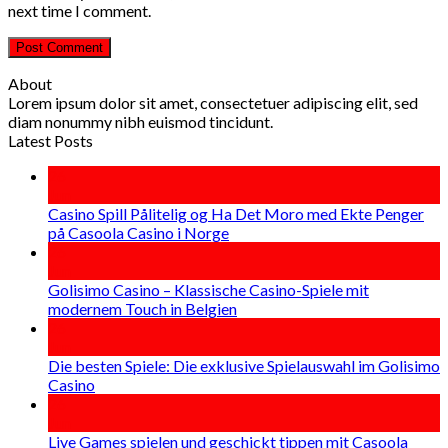
next time I comment.
About
Lorem ipsum dolor sit amet, consectetuer adipiscing elit, sed
diam nonummy nibh euismod tincidunt.
Latest Posts
26
Jun
Casino Spill Pålitelig og Ha Det Moro med Ekte Penger
på Casoola Casino i Norge
26
Jun
Golisimo Casino – Klassische Casino-Spiele mit
modernem Touch in Belgien
26
Jun
Die besten Spiele: Die exklusive Spielauswahl im Golisimo
Casino
26
Jun
Live Games spielen und geschickt tippen mit Casoola