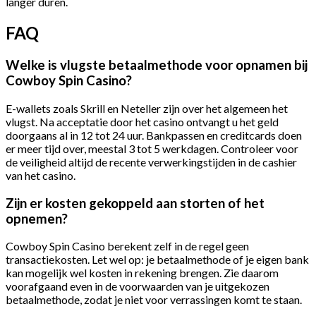
langer duren.
FAQ
Welke is vlugste betaalmethode voor opnamen bij
Cowboy Spin Casino?
E-wallets zoals Skrill en Neteller zijn over het algemeen het
vlugst. Na acceptatie door het casino ontvangt u het geld
doorgaans al in 12 tot 24 uur. Bankpassen en creditcards doen
er meer tijd over, meestal 3 tot 5 werkdagen. Controleer voor
de veiligheid altijd de recente verwerkingstijden in de cashier
van het casino.
Zijn er kosten gekoppeld aan storten of het
opnemen?
Cowboy Spin Casino berekent zelf in de regel geen
transactiekosten. Let wel op: je betaalmethode of je eigen bank
kan mogelijk wel kosten in rekening brengen. Zie daarom
voorafgaand even in de voorwaarden van je uitgekozen
betaalmethode, zodat je niet voor verrassingen komt te staan.