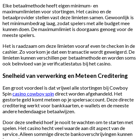
Elke betaalmethode heeft eigen minimum- en
maximumlimieten voor stortingen. Het casino en de
betaalprovider stellen vast deze limieten samen. Gewoonlijk is
het minimumbedrag laag, zodat spelers met alle budget mee
kunnen doen. De maximumlimiet is doorgaans genoeg voor de
meeste spelers.
Het is raadzaam om deze limieten vooraf even te checken in de
cashier. Zo voorkom je dat een transactie wordt geweigerd. De
limieten kunnen verschillen per betaalmethode en worden soms
ook beïnvloed van je verificatiestatus bij het casino.
Snelheid van verwerking en Meteen Creditering
Een groot voordeel is dat vrijwel alle stortingen bij Cowboy
Spin
casino cowboy spin
direct worden afgehandeld. Het
gestorte geld komt meteen op je spelersaccount. Deze directe
creditering werkt voor bankkaarten, e-wallets en de meeste
andere hedendaagse betaalwijzen.
Door deze snelheid hoef je nooit te wachten om te starten met
spelen. Het casino hecht veel waarde aan dit aspect van de
service. Alleen sommige directe bankoverschrijvingen kunnen