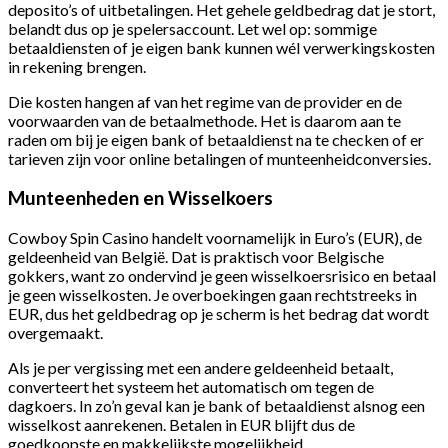
deposito’s of uitbetalingen. Het gehele geldbedrag dat je stort,
belandt dus op je spelersaccount. Let wel op: sommige
betaaldiensten of je eigen bank kunnen wél verwerkingskosten
in rekening brengen.
Die kosten hangen af van het regime van de provider en de
voorwaarden van de betaalmethode. Het is daarom aan te
raden om bij je eigen bank of betaaldienst na te checken of er
tarieven zijn voor online betalingen of munteenheidconversies.
Munteenheden en Wisselkoers
Cowboy Spin Casino handelt voornamelijk in Euro’s (EUR), de
geldeenheid van België. Dat is praktisch voor Belgische
gokkers, want zo ondervind je geen wisselkoersrisico en betaal
je geen wisselkosten. Je overboekingen gaan rechtstreeks in
EUR, dus het geldbedrag op je scherm is het bedrag dat wordt
overgemaakt.
Als je per vergissing met een andere geldeenheid betaalt,
converteert het systeem het automatisch om tegen de
dagkoers. In zo’n geval kan je bank of betaaldienst alsnog een
wisselkost aanrekenen. Betalen in EUR blijft dus de
goedkoopste en makkelijkste mogelijkheid.