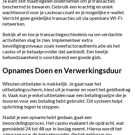
Je kunt zelf maatregelen ondernemen om je transacties
beschermd te bewaren. Gebruik een krachtig en uniek
wachtwoord voor je casinoaccount en je mogelijke e-wallet.
Verricht geen geldelijke transacties uit via openbare Wi-Fi-
netwerken.
Bekijk af en toe je transactiegeschiedenis na om verdachte
activiteiten vlug te zien. Implementeer extra
beveiligingsniveaus zoals tweefactorauthenticatie als het
casino of je betaalprovider dat aanbiedt. Een beetje
behoedzaamheid is voortdurend een goede gids.
Opnames Doen en Verwerkingsduur
Winsten uitbetalen is makkelijk. Je gaat naar het
uitbetalingsscherm, kiest uit je manier en voert het geldbedrag
in. Vaak kun je enkel uitbetalen naar een betalingswijze die je
tevoren voor een betaling hebt gebruikt. Dit systeem helpt
oplichting tegen te stoppen.
Nadat je een opname hebt gedaan, gaat een
beoordelingsproces. Het casino evalueert de opdracht, wat
gemiddeld 24 tot 48 uur in beslag neemt. Hierna wordt het
aanvraag naar de betaalprovider, die het geld naar jou