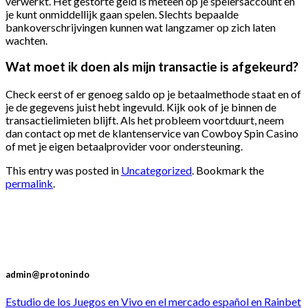
verwerkt. Het gestorte geld is meteen op je spelersaccount en
je kunt onmiddellijk gaan spelen. Slechts bepaalde
bankoverschrijvingen kunnen wat langzamer op zich laten
wachten.
Wat moet ik doen als mijn transactie is afgekeurd?
Check eerst of er genoeg saldo op je betaalmethode staat en of
je de gegevens juist hebt ingevuld. Kijk ook of je binnen de
transactielimieten blijft. Als het probleem voortduurt, neem
dan contact op met de klantenservice van Cowboy Spin Casino
of met je eigen betaalprovider voor ondersteuning.
This entry was posted in
Uncategorized
. Bookmark the
permalink
.
admin@protonindo
Estudio de los Juegos en Vivo en el mercado español en Rainbet