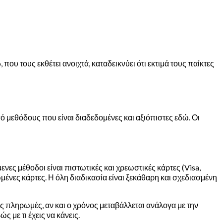
υ τους εκθέτει ανοιχτά, καταδεικνύει ότι εκτιμά τους παίκτες
πό μεθόδους που είναι διαδεδομένες και αξιόπιστες εδώ. Οι
νες μέθοδοι είναι πιστωτικές και χρεωστικές κάρτες (Visa,
μένες κάρτες. Η όλη διαδικασία είναι ξεκάθαρη και σχεδιασμένη
ς πληρωμές, αν και ο χρόνος μεταβάλλεται ανάλογα με την
 με τι έχεις να κάνεις.