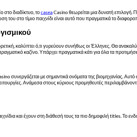
ο στο διαδίκτυο, το
casea
Casino θεωρείται μια δυνατή επιλογή. Π
ωση του στο τίμιο παιχνίδι είναι αυτό που πραγματικά το διαφο
ογισμικού
ορετική, καλύπτει ό,τι γυρεύουν συνήθως οι Έλληνες. Θα ανακαλύψ
ραγματικό καζίνο. Υπάρχει πραγματικά κάτι για όλα τα προτιμήσε
 Casino συνεργάζεται με σημαντικά ονόματα της βιομηχανίας. Αυτό
ιτουργίες. Ανάμεσα στους κύριους προμηθευτές περιλαμβάνοντ
ιχνίδια και έχουν στη διάθεσή τους τα πιο δημοφιλή titles. Το εν