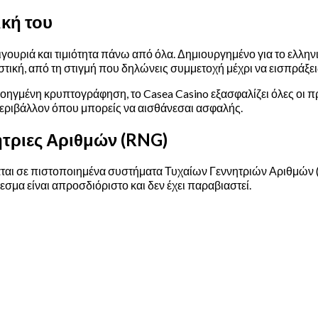
ική του
γουριά και τιμιότητα πάνω από όλα. Δημιουργημένο για το ελληνικ
τική, από τη στιγμή που δηλώνεις συμμετοχή μέχρι να εισπράξει
οηγμένη κρυπτογράφηση, το Casea Casino εξασφαλίζει όλες οι π
περιβάλλον όπου μπορείς να αισθάνεσαι ασφαλής.
ήτριες Αριθμών (RNG)
άται σε πιστοποιημένα συστήματα Τυχαίων Γεννητριών Αριθμών (RN
εσμα είναι απροσδιόριστο και δεν έχει παραβιαστεί.