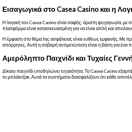
Εισαγωγικά στο Casea Casino και η Λογ
Η λογική του Casea Casino είναι σαφής: άριστη ψυχαγωγία, με σι
πλατφόρμα είναι κατασκευασμένη για να είναι απλή και απολαυσ
Η έμφαση στο θέμα της ασφάλειας είναι ευθέως εμφανής. Με πρ
απόρρητες. Αυτή η σοβαρή αντιμετώπιση είναι η βάση για ένα 
Αμερόληπτο Παιχνίδι και Τυχαίες Γενν
Δίκαιο παιχνίδι υποδηλώνει τυχαιότητα. Το Casea Casino εξαρτ
το μπλάκτζακ. Αυτά τα συστήματα διασφαλίζουν ότι κάθε αποτέλ