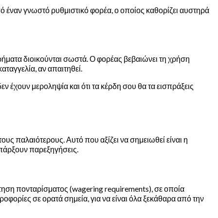
 από έναν γνωστό ρυθμιστικό φορέα, ο οποίος καθορίζει αυστηρά
 χρήματα διοικούνται σωστά. Ο φορέας βεβαιώνει τη χρήση
αταγγελία, αν απαιτηθεί.
δεν έχουν μεροληψία και ότι τα κέρδη σου θα τα εισπράξεις
ους παλαιότερους. Αυτό που αξίζει να σημειωθεί είναι η
 υπάρξουν παρεξηγήσεις.
τηση πονταρίσματος (wagering requirements), σε οποία
ηροφορίες σε ορατά σημεία, για να είναι όλα ξεκάθαρα από την