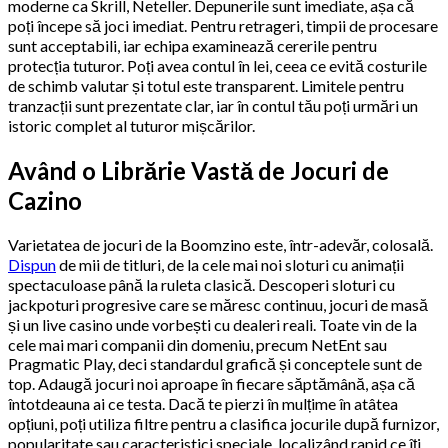
moderne ca Skrill, Neteller. Depunerile sunt imediate, așa că
poți începe să joci imediat. Pentru retrageri, timpii de procesare
sunt acceptabili, iar echipa examinează cererile pentru
protecția tuturor. Poți avea contul în lei, ceea ce evită costurile
de schimb valutar și totul este transparent. Limitele pentru
tranzacții sunt prezentate clar, iar în contul tău poți urmări un
istoric complet al tuturor mișcărilor.
Având o Librărie Vastă de Jocuri de
Cazino
Varietatea de jocuri de la Boomzino este, într-adevăr, colosală.
Dispun
de mii de titluri, de la cele mai noi sloturi cu animații
spectaculoase până la ruleta clasică. Descoperi sloturi cu
jackpoturi progresive care se măresc continuu, jocuri de masă
și un live casino unde vorbești cu dealeri reali. Toate vin de la
cele mai mari companii din domeniu, precum NetEnt sau
Pragmatic Play, deci standardul grafică și conceptele sunt de
top. Adaugă jocuri noi aproape în fiecare săptămână, așa că
întotdeauna ai ce testa. Dacă te pierzi în mulțime în atâtea
opțiuni, poți utiliza filtre pentru a clasifica jocurile după furnizor,
popularitate sau caracteristici speciale, localizând rapid ce îți