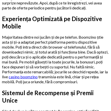
surprize neprevăzute. Apoi, după ce te înregistrezi, vei avea
parte de oferte periodice pentru jucătorii dedicați.
Experiența Optimizată pe Dispozitive
Mobile
Majoritatea dintre noi jucăm și de pe telefon. Boomzino știe
asta și și-a adaptat perfect platforma pentru dispozitive
mobile. Poți intra direct din browser-ul telefonului, fără să
downloadezi nimic, și totul arată și funcționa bine. Dacă optezi,
poți descărca și o aplicație dedicată pentru o performanță și
mai bună. Pe mobil găsești la toate jocurile, la bonusuri, poți
face depuneri și să vorbești cu suportul. Nu faltă nimic.
Performanța este remarcabilă; jocurile se deschid repede, iar la
live
casino boomzino
transmisia este lină, chiar și pe rețea
mobilă. Poți juca oriunde, fără compromisuri.
Sistemul de Recompense și Premii
Unice