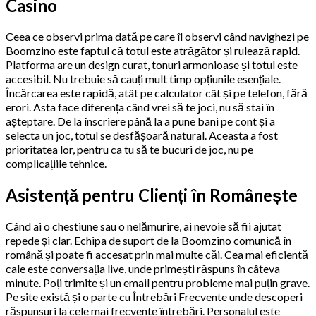
Casino
Ceea ce observi prima dată pe care îl observi când navighezi pe
Boomzino este faptul că totul este atrăgător și rulează rapid.
Platforma are un design curat, tonuri armonioase și totul este
accesibil. Nu trebuie să cauți mult timp opțiunile esențiale.
Încărcarea este rapidă, atât pe calculator cât și pe telefon, fără
erori. Asta face diferența când vrei să te joci, nu să stai în
așteptare. De la înscriere până la a pune bani pe cont și a
selecta un joc, totul se desfășoară natural. Aceasta a fost
prioritatea lor, pentru ca tu să te bucuri de joc, nu pe
complicațiile tehnice.
Asistență pentru Clienți în Românește
Când ai o chestiune sau o nelămurire, ai nevoie să fii ajutat
repede și clar. Echipa de suport de la Boomzino comunică în
română și poate fi accesat prin mai multe căi. Cea mai eficientă
cale este conversația live, unde primești răspuns în câteva
minute. Poți trimite și un email pentru probleme mai puțin grave.
Pe site există și o parte cu Întrebări Frecvente unde descoperi
răspunsuri la cele mai frecvente întrebări. Personalul este