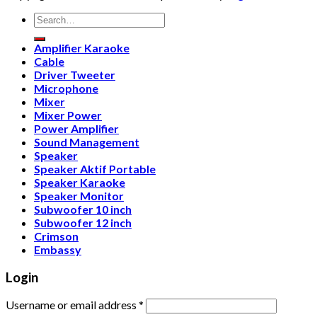
Search
for:
Amplifier Karaoke
Cable
Driver Tweeter
Microphone
Mixer
Mixer Power
Power Amplifier
Sound Management
Speaker
Speaker Aktif Portable
Speaker Karaoke
Speaker Monitor
Subwoofer 10 inch
Subwoofer 12 inch
Crimson
Embassy
Login
Username or email address
*