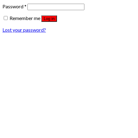
Password
*
Remember me
Log in
Lost your password?