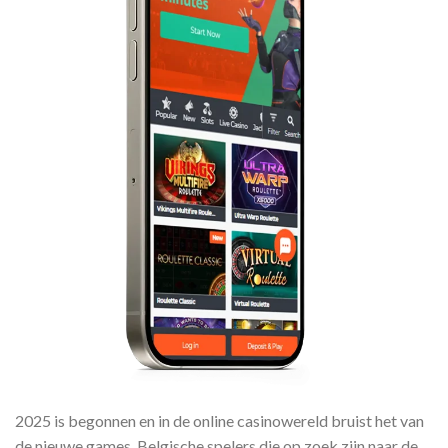
2025 is begonnen en in de online casinowereld bruist het van
de nieuwe games. Belgische spelers die op zoek zijn naar de