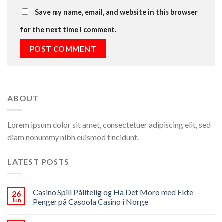
Save my name, email, and website in this browser
for the next time I comment.
ABOUT
Lorem ipsum dolor sit amet, consectetuer adipiscing elit, sed
diam nonummy nibh euismod tincidunt.
LATEST POSTS
Casino Spill Pålitelig og Ha Det Moro med Ekte
26
Jun
Penger på Casoola Casino i Norge