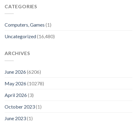
CATEGORIES
Computers, Games
(1)
Uncategorized
(16,480)
ARCHIVES
June 2026
(6206)
May 2026
(10278)
April 2026
(3)
October 2023
(1)
June 2023
(1)