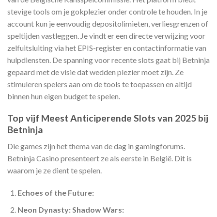
stevige tools om je gokplezier onder controle te houden. In je
account kun je eenvoudig depositolimieten, verliesgrenzen of
speltijden vastleggen. Je vindt er een directe verwijzing voor
zelfuitsluiting via het EPIS-register en contactinformatie van
hulpdiensten. De spanning voor recente slots gaat bij Betninja
gepaard met de visie dat wedden plezier moet zijn. Ze
stimuleren spelers aan om de tools te toepassen en altijd
binnen hun eigen budget te spelen.
Top vijf Meest Anticiperende Slots van 2025 bij
Betninja
Die games zijn het thema van de dag in gamingforums.
Betninja Casino presenteert ze als eerste in België. Dit is
waarom je ze dient te spelen.
Echoes of the Future:
Neon Dynasty: Shadow Wars: