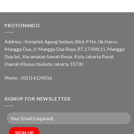
PROTONINDO
Address :
Komplek Agung Sedayu, Blok P No. 06 Harco
Mangga Dua, Jl. Mangga Dua Raya, RT.17/RW.11, Mangga
Dua Sel., Kecamatan Sawah Besar, Kota Jakarta Pusat,
Daerah Khusus Ibukota Jakarta 10730
Phone :
(021) 6124016
SIGNUP FOR NEWSLETTER