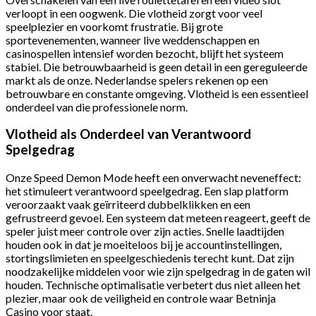
verloopt in een oogwenk. Die vlotheid zorgt voor veel
speelplezier en voorkomt frustratie. Bij grote
sportevenementen, wanneer live weddenschappen en
casinospellen intensief worden bezocht, blijft het systeem
stabiel. Die betrouwbaarheid is geen detail in een gereguleerde
markt als de onze. Nederlandse spelers rekenen op een
betrouwbare en constante omgeving. Vlotheid is een essentieel
onderdeel van die professionele norm.
Vlotheid als Onderdeel van Verantwoord
Spelgedrag
Onze Speed Demon Mode heeft een onverwacht neveneffect:
het stimuleert verantwoord speelgedrag. Een slap platform
veroorzaakt vaak geïrriteerd dubbelklikken en een
gefrustreerd gevoel. Een systeem dat meteen reageert, geeft de
speler juist meer controle over zijn acties. Snelle laadtijden
houden ook in dat je moeiteloos bij je accountinstellingen,
stortingslimieten en speelgeschiedenis terecht kunt. Dat zijn
noodzakelijke middelen voor wie zijn spelgedrag in de gaten wil
houden. Technische optimalisatie verbetert dus niet alleen het
plezier, maar ook de veiligheid en controle waar Betninja
Casino voor staat.