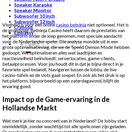
Speaker Karaoke
Speaker Monitor
Subwoofer 10 inch
Subwoofer 12 inch
Vlotheid is voor een online
casino betninja
niet optioneel. Het is
Crimson
de grondslag. Betninja Casino heeft daarom de prestaties van
Embassy
het platform onder de loep genomen, met speciale aandacht
voor de Nederlandse speler. Die analyse mondde uit in een
Search
grote optimalisatieslag, die we de ‘Speed Demon Mode’ hebben
for:
gedoopt. We optimaliseren alles wat laadtijden en
reactiesnelheid beïnvloedt: serverlocaties, game-clients,
betaalprocessen. Voor jou houdt dit in dat je bijna direct in je
favoriete spel belandt. Navigeren tussen de lobby, de live
casino-tafels en de slots gaat soepel. En ook als het druk is op
het platform, bijvoorbeeld op een zaterdagavond, blijft de
ervaring goed.
Impact op de Game-ervaring in de
Hollandse Markt
Wat merk je hier nu concreet van in Nederland? De lobby start
onmiddellijk, zonder wachttijd tot alle speliconen zijn geladen.
Overschakelen van een live roulettetafel en een video slot