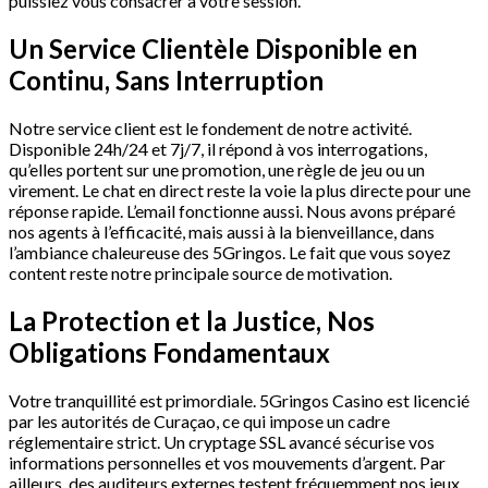
puissiez vous consacrer à votre session.
Un Service Clientèle Disponible en
Continu, Sans Interruption
Notre service client est le fondement de notre activité.
Disponible 24h/24 et 7j/7, il répond à vos interrogations,
qu’elles portent sur une promotion, une règle de jeu ou un
virement. Le chat en direct reste la voie la plus directe pour une
réponse rapide. L’email fonctionne aussi. Nous avons préparé
nos agents à l’efficacité, mais aussi à la bienveillance, dans
l’ambiance chaleureuse des 5Gringos. Le fait que vous soyez
content reste notre principale source de motivation.
La Protection et la Justice, Nos
Obligations Fondamentaux
Votre tranquillité est primordiale. 5Gringos Casino est licencié
par les autorités de Curaçao, ce qui impose un cadre
réglementaire strict. Un cryptage SSL avancé sécurise vos
informations personnelles et vos mouvements d’argent. Par
ailleurs, des auditeurs externes testent fréquemment nos jeux.