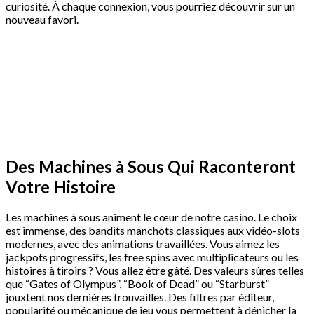
curiosité. À chaque connexion, vous pourriez découvrir sur un
nouveau favori.
Des Machines à Sous Qui Raconteront
Votre Histoire
Les machines à sous animent le cœur de notre casino. Le choix
est immense, des bandits manchots classiques aux vidéo-slots
modernes, avec des animations travaillées. Vous aimez les
jackpots progressifs, les free spins avec multiplicateurs ou les
histoires à tiroirs ? Vous allez être gâté. Des valeurs sûres telles
que “Gates of Olympus”, “Book of Dead” ou “Starburst”
jouxtent nos dernières trouvailles. Des filtres par éditeur,
popularité ou mécanique de jeu vous permettent à dénicher la