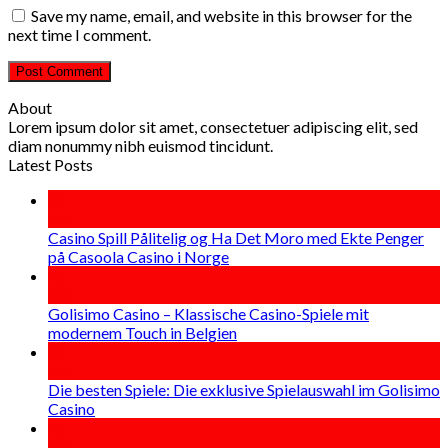
Save my name, email, and website in this browser for the
next time I comment.
About
Lorem ipsum dolor sit amet, consectetuer adipiscing elit, sed
diam nonummy nibh euismod tincidunt.
Latest Posts
26
Jun
Casino Spill Pålitelig og Ha Det Moro med Ekte Penger
på Casoola Casino i Norge
26
Jun
Golisimo Casino – Klassische Casino-Spiele mit
modernem Touch in Belgien
26
Jun
Die besten Spiele: Die exklusive Spielauswahl im Golisimo
Casino
26
Jun