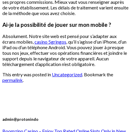
ses propres commissions. Mieux vaut vous renseigner auprès
de votre établissement. Les délais de traitement varient ensuite
de la méthode que vous avez choisie.
Ai-je la possibilité de jouer sur mon mobile ?
Absolument. Notre site web est pensé pour s’adapter aux
écrans mobiles,
casino 5gringos
, qu’il s’agisse d’un iPhone, d’un
iPad ou d’un téléphone Android. Vous pouvez jouer à presque
tous nos jeux, effectuer vos opérations financières et joindre le
support depuis le navigateur de votre appareil. Aucun
téléchargement d’application n’est obligatoire.
This entry was posted in
Uncategorized
. Bookmark the
permalink
.
admin@protonindo
Boomzino Casino – Enjoy Top Rated Online Slots Only in New