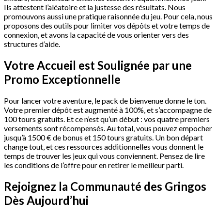
Ils attestent l’aléatoire et la justesse des résultats. Nous
promouvons aussi une pratique raisonnée du jeu. Pour cela, nous
proposons des outils pour limiter vos dépôts et votre temps de
connexion, et avons la capacité de vous orienter vers des
structures d’aide.
Votre Accueil est Soulignée par une
Promo Exceptionnelle
Pour lancer votre aventure, le pack de bienvenue donne le ton.
Votre premier dépôt est augmenté à 100%, et s’accompagne de
100 tours gratuits. Et ce n’est qu’un début : vos quatre premiers
versements sont récompensés. Au total, vous pouvez empocher
jusqu’à 1500 € de bonus et 150 tours gratuits. Un bon départ
change tout, et ces ressources additionnelles vous donnent le
temps de trouver les jeux qui vous conviennent. Pensez de lire
les conditions de l’offre pour en retirer le meilleur parti.
Rejoignez la Communauté des Gringos
Dès Aujourd’hui