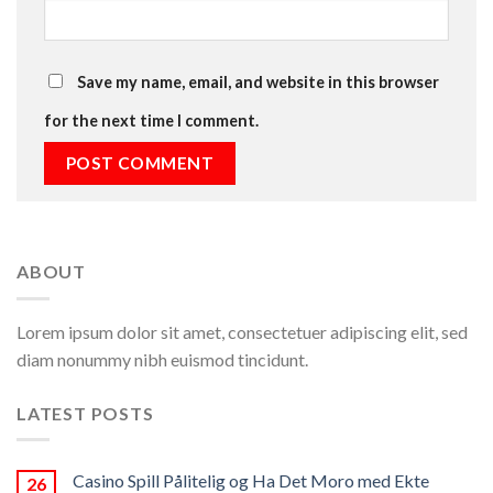
Save my name, email, and website in this browser
for the next time I comment.
ABOUT
Lorem ipsum dolor sit amet, consectetuer adipiscing elit, sed
diam nonummy nibh euismod tincidunt.
LATEST POSTS
Casino Spill Pålitelig og Ha Det Moro med Ekte
26