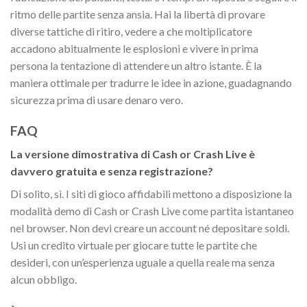
ritmo delle partite senza ansia. Hai la libertà di provare
diverse tattiche di ritiro, vedere a che moltiplicatore
accadono abitualmente le esplosioni e vivere in prima
persona la tentazione di attendere un altro istante. È la
maniera ottimale per tradurre le idee in azione, guadagnando
sicurezza prima di usare denaro vero.
FAQ
La versione dimostrativa di Cash or Crash Live è
davvero gratuita e senza registrazione?
Di solito, sì. I siti di gioco affidabili mettono a disposizione la
modalità demo di Cash or Crash Live come partita istantaneo
nel browser. Non devi creare un account né depositare soldi.
Usi un credito virtuale per giocare tutte le partite che
desideri, con un’esperienza uguale a quella reale ma senza
alcun obbligo.