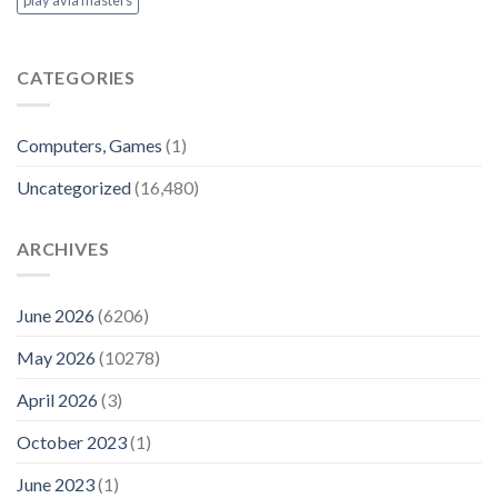
play avia masters
CATEGORIES
Computers, Games
(1)
Uncategorized
(16,480)
ARCHIVES
June 2026
(6206)
May 2026
(10278)
April 2026
(3)
October 2023
(1)
June 2023
(1)