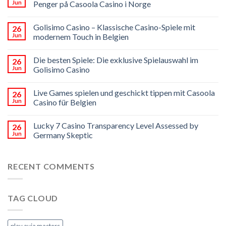
Jun
Penger på Casoola Casino i Norge
Golisimo Casino – Klassische Casino-Spiele mit
26
Jun
modernem Touch in Belgien
Die besten Spiele: Die exklusive Spielauswahl im
26
Jun
Golisimo Casino
Live Games spielen und geschickt tippen mit Casoola
26
Jun
Casino für Belgien
Lucky 7 Casino Transparency Level Assessed by
26
Jun
Germany Skeptic
RECENT COMMENTS
TAG CLOUD