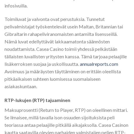
infosivuilla.
Toimiluvat ja valvonta ovat perustuksia. Tunnetut
pelivalmistajat työskentelevät usein Maltan, Britannian tai
Gibraltarin rahapeliviranomaisten antamilta lisensseillä.
Nämä luvat edellyttävät lakkaamatonta säännösten
noudattamista. Casea Casino toimii yhdessä pelkästään
tällaisten luvallisten yritysten kanssa. Tämä tarjoaa pelaajille
lisäkerroksen suojaa ja uskollisuutta.
annualreports.com
Avoimuus ja määräysten täyttäminen on erittäin oleellista
pitkäaikaisen suhteen luomisessa suomalaiseen
asiakaskuntaan.
RTP-lukujen (RTP) tajuaminen
Maksuprosentti (Return to Player, RTP) on oleellinen mittari.
Se ilmaisee, millä tavalla ison osuuden sijoituksista peli
teoriassa antaa pelaajille pitkällä aikajaksolla. Casea Casinon
kautta saatavilla olevien parhaiden valmistajien pelien RTP-