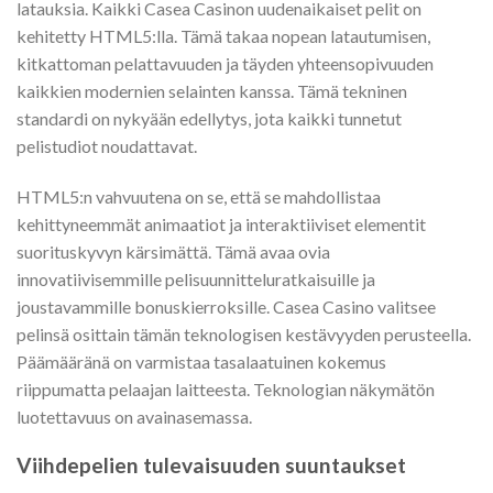
latauksia. Kaikki Casea Casinon uudenaikaiset pelit on
kehitetty HTML5:lla. Tämä takaa nopean latautumisen,
kitkattoman pelattavuuden ja täyden yhteensopivuuden
kaikkien modernien selainten kanssa. Tämä tekninen
standardi on nykyään edellytys, jota kaikki tunnetut
pelistudiot noudattavat.
HTML5:n vahvuutena on se, että se mahdollistaa
kehittyneemmät animaatiot ja interaktiiviset elementit
suorituskyvyn kärsimättä. Tämä avaa ovia
innovatiivisemmille pelisuunnitteluratkaisuille ja
joustavammille bonuskierroksille. Casea Casino valitsee
pelinsä osittain tämän teknologisen kestävyyden perusteella.
Päämääränä on varmistaa tasalaatuinen kokemus
riippumatta pelaajan laitteesta. Teknologian näkymätön
luotettavuus on avainasemassa.
Viihdepelien tulevaisuuden suuntaukset