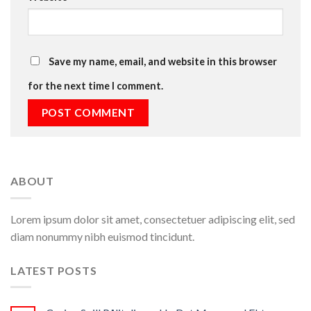
Save my name, email, and website in this browser
for the next time I comment.
ABOUT
Lorem ipsum dolor sit amet, consectetuer adipiscing elit, sed
diam nonummy nibh euismod tincidunt.
LATEST POSTS