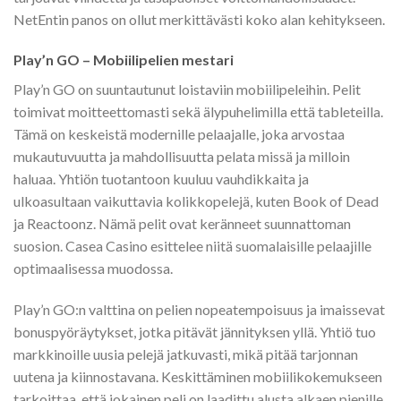
NetEntin panos on ollut merkittävästi koko alan kehitykseen.
Play’n GO – Mobiilipelien mestari
Play’n GO on suuntautunut loistaviin mobiilipeleihin. Pelit
toimivat moitteettomasti sekä älypuhelimilla että tableteilla.
Tämä on keskeistä modernille pelaajalle, joka arvostaa
mukautuvuutta ja mahdollisuutta pelata missä ja milloin
haluaa. Yhtiön tuotantoon kuuluu vauhdikkaita ja
ulkoasultaan vaikuttavia kolikkopelejä, kuten Book of Dead
ja Reactoonz. Nämä pelit ovat keränneet suunnattoman
suosion. Casea Casino esittelee niitä suomalaisille pelaajille
optimaalisessa muodossa.
Play’n GO:n valttina on pelien nopeatempoisuus ja imaissevat
bonuspyöräytykset, jotka pitävät jännityksen yllä. Yhtiö tuo
markkinoille uusia pelejä jatkuvasti, mikä pitää tarjonnan
uutena ja kiinnostavana. Keskittäminen mobiilikokemukseen
tarkoittaa, että jokainen peli on laadittu alusta alkaen pienille