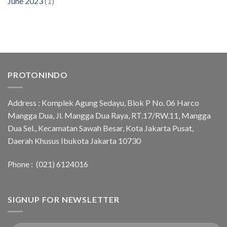
June 2023
(1)
PROTONINDO
Address :
Komplek Agung Sedayu, Blok P No. 06 Harco
Mangga Dua, Jl. Mangga Dua Raya, RT.17/RW.11, Mangga
Dua Sel., Kecamatan Sawah Besar, Kota Jakarta Pusat,
Daerah Khusus Ibukota Jakarta 10730
Phone :
(021) 6124016
SIGNUP FOR NEWSLETTER