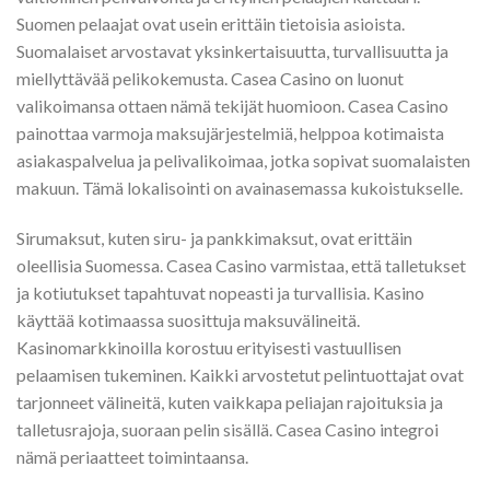
Suomen pelaajat ovat usein erittäin tietoisia asioista.
Suomalaiset arvostavat yksinkertaisuutta, turvallisuutta ja
miellyttävää pelikokemusta. Casea Casino on luonut
valikoimansa ottaen nämä tekijät huomioon. Casea Casino
painottaa varmoja maksujärjestelmiä, helppoa kotimaista
asiakaspalvelua ja pelivalikoimaa, jotka sopivat suomalaisten
makuun. Tämä lokalisointi on avainasemassa kukoistukselle.
Sirumaksut, kuten siru- ja pankkimaksut, ovat erittäin
oleellisia Suomessa. Casea Casino varmistaa, että talletukset
ja kotiutukset tapahtuvat nopeasti ja turvallisia. Kasino
käyttää kotimaassa suosittuja maksuvälineitä.
Kasinomarkkinoilla korostuu erityisesti vastuullisen
pelaamisen tukeminen. Kaikki arvostetut pelintuottajat ovat
tarjonneet välineitä, kuten vaikkapa peliajan rajoituksia ja
talletusrajoja, suoraan pelin sisällä. Casea Casino integroi
nämä periaatteet toimintaansa.