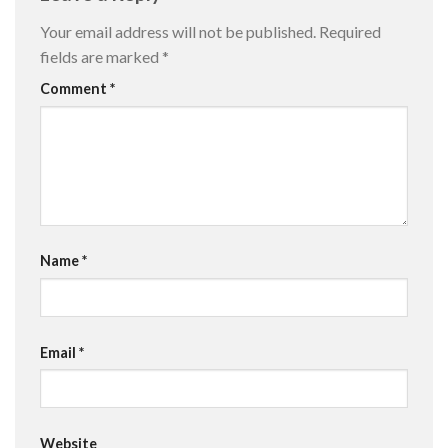
Your email address will not be published.
Required
fields are marked
*
Comment
*
Name
*
Email
*
Website