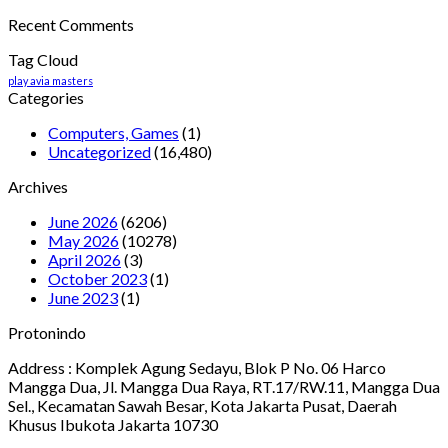
Recent Comments
Tag Cloud
play avia masters
Categories
Computers, Games
(1)
Uncategorized
(16,480)
Archives
June 2026
(6206)
May 2026
(10278)
April 2026
(3)
October 2023
(1)
June 2023
(1)
Protonindo
Address :
Komplek Agung Sedayu, Blok P No. 06 Harco
Mangga Dua, Jl. Mangga Dua Raya, RT.17/RW.11, Mangga Dua
Sel., Kecamatan Sawah Besar, Kota Jakarta Pusat, Daerah
Khusus Ibukota Jakarta 10730