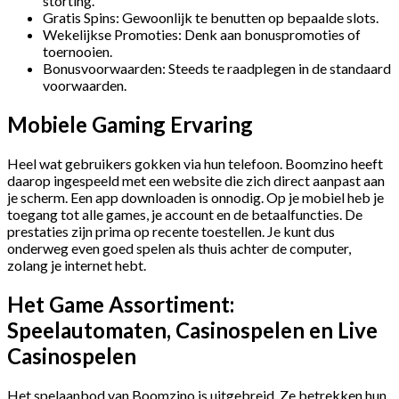
storting.
Gratis Spins: Gewoonlijk te benutten op bepaalde slots.
Wekelijkse Promoties: Denk aan bonuspromoties of
toernooien.
Bonusvoorwaarden: Steeds te raadplegen in de standaard
voorwaarden.
Mobiele Gaming Ervaring
Heel wat gebruikers gokken via hun telefoon. Boomzino heeft
daarop ingespeeld met een website die zich direct aanpast aan
je scherm. Een app downloaden is onnodig. Op je mobiel heb je
toegang tot alle games, je account en de betaalfuncties. De
prestaties zijn prima op recente toestellen. Je kunt dus
onderweg even goed spelen als thuis achter de computer,
zolang je internet hebt.
Het Game Assortiment:
Speelautomaten, Casinospelen en Live
Casinospelen
Het spelaanbod van Boomzino is uitgebreid. Ze betrekken hun