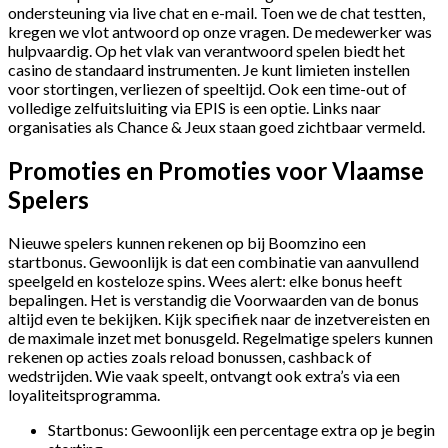
ondersteuning via live chat en e-mail. Toen we de chat testten,
kregen we vlot antwoord op onze vragen. De medewerker was
hulpvaardig. Op het vlak van verantwoord spelen biedt het
casino de standaard instrumenten. Je kunt limieten instellen
voor stortingen, verliezen of speeltijd. Ook een time-out of
volledige zelfuitsluiting via EPIS is een optie. Links naar
organisaties als Chance & Jeux staan goed zichtbaar vermeld.
Promoties en Promoties voor Vlaamse
Spelers
Nieuwe spelers kunnen rekenen op bij Boomzino een
startbonus. Gewoonlijk is dat een combinatie van aanvullend
speelgeld en kosteloze spins. Wees alert: elke bonus heeft
bepalingen. Het is verstandig die Voorwaarden van de bonus
altijd even te bekijken. Kijk specifiek naar de inzetvereisten en
de maximale inzet met bonusgeld. Regelmatige spelers kunnen
rekenen op acties zoals reload bonussen, cashback of
wedstrijden. Wie vaak speelt, ontvangt ook extra’s via een
loyaliteitsprogramma.
Startbonus: Gewoonlijk een percentage extra op je begin