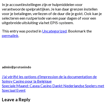
In je accountinstellingen zijn er hulpmiddelen voor
verantwoorde spelpraktijken. Je kan daar grenzen instellen
voor je betalingen, verliezen of de duur die je gokt. Ook kan je
selecteren een rustperiode van een paar dagen of voor een
uitgebreide uitsluiting via het EPIS-systeem.
This entry was posted in
Uncategorized
. Bookmark the
permalink
.
admin@protonindo
J’ai vérifié les options d’impression de la documentation de
Spinsy Casino pour la Belgique
Speciale Maand: Casea Casino Dankt Nederlandse Spelers met
Speciaal Event
Leave a Reply