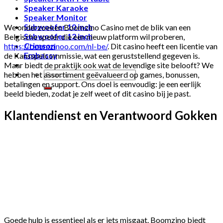
Speaker Karaoke
Speaker Monitor
Subwoofer 10 inch
We onderzoeken Boomzino Casino met de blik van een
Subwoofer 12 inch
Belgische speler die een nieuw platform wil proberen,
Crimson
https://boomzinoo.com/nl-be/
. Dit casino heeft een licentie van
Embassy
de Kansspelcommissie, wat een geruststellend gegeven is.
Maar biedt de praktijk ook wat de levendige site belooft? We
Search
hebben het assortiment geëvalueerd op games, bonussen,
for:
betalingen en support. Ons doel is eenvoudig: je een eerlijk
beeld bieden, zodat je zelf weet of dit casino bij je past.
Klantendienst en Verantwoord Gokken
Goede hulp is essentieel als er iets misgaat. Boomzino biedt