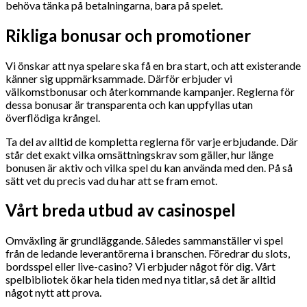
behöva tänka på betalningarna, bara på spelet.
Rikliga bonusar och promotioner
Vi önskar att nya spelare ska få en bra start, och att existerande
känner sig uppmärksammade. Därför erbjuder vi
välkomstbonusar och återkommande kampanjer. Reglerna för
dessa bonusar är transparenta och kan uppfyllas utan
överflödiga krångel.
Ta del av alltid de kompletta reglerna för varje erbjudande. Där
står det exakt vilka omsättningskrav som gäller, hur länge
bonusen är aktiv och vilka spel du kan använda med den. På så
sätt vet du precis vad du har att se fram emot.
Vårt breda utbud av casinospel
Omväxling är grundläggande. Således sammanställer vi spel
från de ledande leverantörerna i branschen. Föredrar du slots,
bordsspel eller live-casino? Vi erbjuder något för dig. Vårt
spelbibliotek ökar hela tiden med nya titlar, så det är alltid
något nytt att prova.