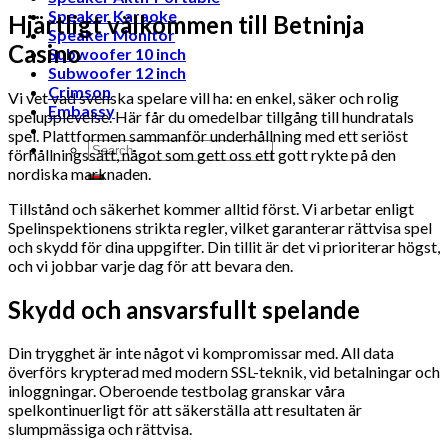
Speaker Karaoke
Hjärtligt välkommen till Betninja
Speaker Monitor
Casino
Subwoofer 10 inch
Subwoofer 12 inch
Crimson
Vi vet vad svenska spelare vill ha: en enkel, säker och rolig
Embassy
spelupplevelse. Här får du omedelbar tillgång till hundratals
spel. Plattformen sammanför underhållning med ett seriöst
Search
förhållningssätt, något som gett oss ett gott rykte på den
for:
nordiska marknaden.
Tillstånd och säkerhet kommer alltid först. Vi arbetar enligt
Spelinspektionens strikta regler, vilket garanterar rättvisa spel
och skydd för dina uppgifter. Din tillit är det vi prioriterar högst,
och vi jobbar varje dag för att bevara den.
Skydd och ansvarsfullt spelande
Din trygghet är inte något vi kompromissar med. All data
överförs krypterad med modern SSL-teknik, vid betalningar och
inloggningar. Oberoende testbolag granskar våra
spelkontinuerligt för att säkerställa att resultaten är
slumpmässiga och rättvisa.