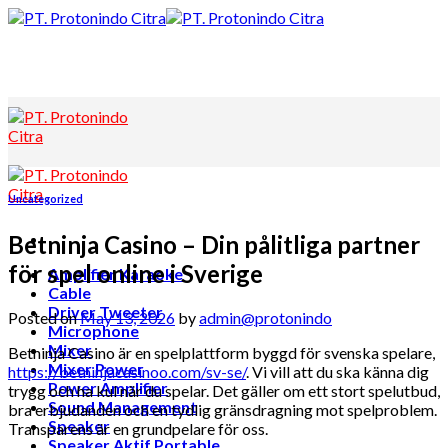
Skip
to
content
Uncategorized
Betninja Casino – Din pålitliga partner
för spel online i Sverige
Amplifier Karaoke
Cable
Driver Tweeter
Posted on
May 13, 2026
by
admin@protonindo
Microphone
Mixer
Betninja Casino är en spelplattform byggd för svenska spelare,
Mixer Power
https://betninjacasinoo.com/sv-se/
. Vi vill att du ska känna dig
Power Amplifier
trygg och ha kul när du spelar. Det gäller om ett stort spelutbud,
Sound Management
bra erbjudanden och en tydlig gränsdragning mot spelproblem.
Speaker
Transparens är en grundpelare för oss.
Speaker Aktif Portable