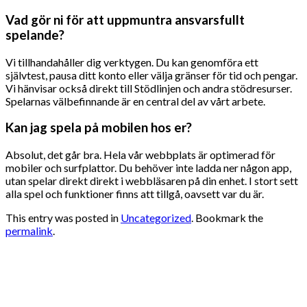
Vad gör ni för att uppmuntra ansvarsfullt
spelande?
Vi tillhandahåller dig verktygen. Du kan genomföra ett
självtest, pausa ditt konto eller välja gränser för tid och pengar.
Vi hänvisar också direkt till Stödlinjen och andra stödresurser.
Spelarnas välbefinnande är en central del av vårt arbete.
Kan jag spela på mobilen hos er?
Absolut, det går bra. Hela vår webbplats är optimerad för
mobiler och surfplattor. Du behöver inte ladda ner någon app,
utan spelar direkt direkt i webbläsaren på din enhet. I stort sett
alla spel och funktioner finns att tillgå, oavsett var du är.
This entry was posted in
Uncategorized
. Bookmark the
permalink
.