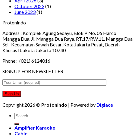
April 2026
(3)
October 2023
(1)
June 2023
(1)
Protonindo
Address :
Komplek Agung Sedayu, Blok P No. 06 Harco
Mangga Dua, Jl. Mangga Dua Raya, RT.17/RW.11, Mangga Dua
Sel., Kecamatan Sawah Besar, Kota Jakarta Pusat, Daerah
Khusus Ibukota Jakarta 10730
Phone :
(021) 6124016
SIGNUP FOR NEWSLETTER
Copyright 2026 ©
Protonindo
| Powered by
Digiace
Search
for:
Amplifier Karaoke
Cable