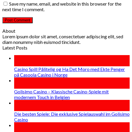
Save my name, email, and website in this browser for the
next time I comment.
About
Lorem ipsum dolor sit amet, consectetuer adipiscing elit, sed
diam nonummy nibh euismod tincidunt.
Latest Posts
26
Jun
Casino Spill Pålitelig og Ha Det Moro med Ekte Penger
på Casoola Casino i Norge
26
Jun
Golisimo Casino – Klassische Casino-Spiele mit
modernem Touch in Belgien
26
Jun
Die besten Spiele: Die exklusive Spielauswahl im Golisimo
Casino
26
Jun