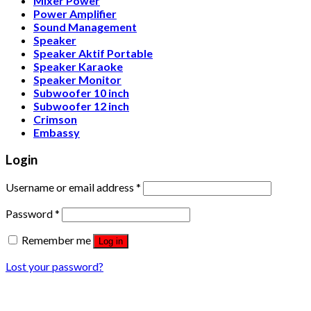
Mixer Power
Power Amplifier
Sound Management
Speaker
Speaker Aktif Portable
Speaker Karaoke
Speaker Monitor
Subwoofer 10 inch
Subwoofer 12 inch
Crimson
Embassy
Login
Username or email address
*
Password
*
Remember me
Log in
Lost your password?