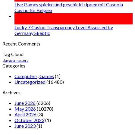
Live Games spielen und geschickt tippen mit Casoola
Casino für Belgien
26
Jun
Lucky 7 Casino Transparency Level Assessed by
Germany Skeptic
Recent Comments
Tag Cloud
play avia masters
Categories
Computers, Games
(1)
Uncategorized
(16,480)
Archives
June 2026
(6206)
May 2026
(10278)
April 2026
(3)
October 2023
(1)
June 2023
(1)