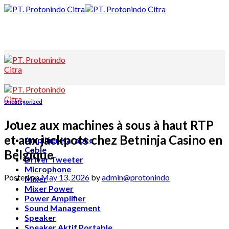
Skip
to
content
Uncategorized
Jouez aux machines à sous à haut RTP
et aux jackpots chez Betninja Casino en
Amplifier Karaoke
Cable
Belgique
Driver Tweeter
Microphone
Posted on
May 13, 2026
by
admin@protonindo
Mixer
Mixer Power
Power Amplifier
Sound Management
Speaker
Speaker Aktif Portable