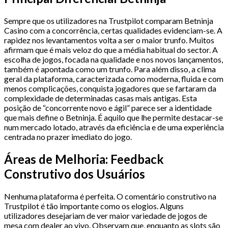
Sempre que os utilizadores na Trustpilot comparam Betninja
Casino com a concorrência, certas qualidades evidenciam-se. A
rapidez nos levantamentos volta a ser o maior trunfo. Muitos
afirmam que é mais veloz do que a média habitual do sector. A
escolha de jogos, focada na qualidade e nos novos lançamentos,
também é apontada como um trunfo. Para além disso, a clima
geral da plataforma, caracterizada como moderna, fluida e com
menos complicações, conquista jogadores que se fartaram da
complexidade de determinadas casas mais antigas. Esta
posição de “concorrente novo e ágil” parece ser a identidade
que mais define o Betninja. É aquilo que lhe permite destacar-se
num mercado lotado, através da eficiência e de uma experiência
centrada no prazer imediato do jogo.
Áreas de Melhoria: Feedback
Construtivo dos Usuários
Nenhuma plataforma é perfeita. O comentário construtivo na
Trustpilot é tão importante como os elogios. Alguns
utilizadores desejariam de ver maior variedade de jogos de
mesa com dealer ao vivo. Observam que, enquanto as slots são