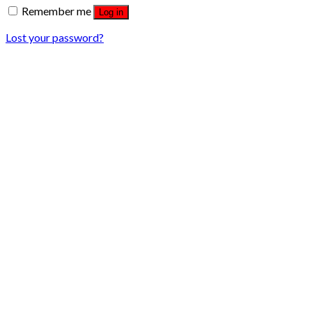
Remember me
Log in
Lost your password?