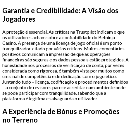
Garantia e Credibilidade: A Visão dos
Jogadores
A proteção é essencial. As críticas na Trustpilot indicam o que
os utilizadores acham sobre a confiabilidade do Betninja
Casino. A presença de uma licença de jogo oficial é um ponto
tranquilizador, citado por vários críticos. Muitos comentários
positivos comunicam a impressão de que as operações
financeiras são seguras e os dados pessoais estão protegidos. A
honestidade nos processos de verificação de conta, por vezes
considerada como rigorosa, é também vista por muitos como
um sinal de competência e de dedicação com o jogo ético.
Juntando tudo – licença, codificação e procedimentos definidos
– a conjunto de revisores parece acreditar num ambiente onde
se pode participar com tranquilidade, sabendo que a
plataforma é legítima e salvaguarda o utilizador.
A Experiência de Bónus e Promoções
no Terreno