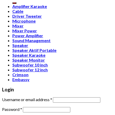
for:
Amplifier Karaoke
Cable
Driver Tweeter
Microphone
Mixer
Mixer Power
Power Amplifier
Sound Management
Speaker
Speaker Aktif Portable
Speaker Karaoke
Speaker Monitor
Subwoofer 10 inch
Subwoofer 12 inch
Crimson
Embassy
Login
Username or email address
*
Password
*