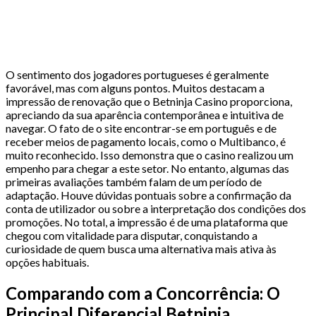
O sentimento dos jogadores portugueses é geralmente
favorável, mas com alguns pontos. Muitos destacam a
impressão de renovação que o Betninja Casino proporciona,
apreciando da sua aparência contemporânea e intuitiva de
navegar. O fato de o site encontrar-se em português e de
receber meios de pagamento locais, como o Multibanco, é
muito reconhecido. Isso demonstra que o casino realizou um
empenho para chegar a este setor. No entanto, algumas das
primeiras avaliações também falam de um período de
adaptação. Houve dúvidas pontuais sobre a confirmação da
conta de utilizador ou sobre a interpretação dos condições dos
promoções. No total, a impressão é de uma plataforma que
chegou com vitalidade para disputar, conquistando a
curiosidade de quem busca uma alternativa mais ativa às
opções habituais.
Comparando com a Concorrência: O
Principal Diferencial Betninja