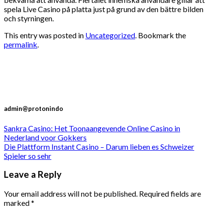
spela Live Casino på platta just på grund av den bättre bilden
och styrningen.
This entry was posted in
Uncategorized
. Bookmark the
permalink
.
admin@protonindo
Sankra Casino: Het Toonaangevende Online Casino in
Nederland voor Gokkers
Die Plattform Instant Casino – Darum lieben es Schweizer
Spieler so sehr
Leave a Reply
Your email address will not be published.
Required fields are
marked
*