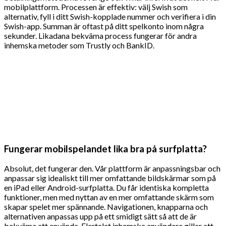
mobilplattform. Processen är effektiv: välj Swish som
alternativ, fyll i ditt Swish-kopplade nummer och verifiera i din
Swish-app. Summan är oftast på ditt spelkonto inom några
sekunder. Likadana bekväma process fungerar för andra
inhemska metoder som Trustly och BankID.
Fungerar mobilspelandet lika bra på surfplatta?
Absolut, det fungerar den. Vår plattform är anpassningsbar och
anpassar sig idealiskt till mer omfattande bildskärmar som på
en iPad eller Android-surfplatta. Du får identiska kompletta
funktioner, men med nyttan av en mer omfattande skärm som
skapar spelet mer spännande. Navigationen, knapparna och
alternativen anpassas upp på ett smidigt sätt så att de är
bekväma att använda. Flertalet inhemska användare gillar att