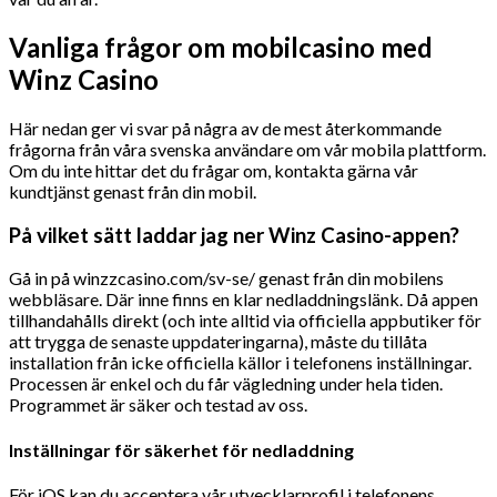
Vanliga frågor om mobilcasino med
Winz Casino
Här nedan ger vi svar på några av de mest återkommande
frågorna från våra svenska användare om vår mobila plattform.
Om du inte hittar det du frågar om, kontakta gärna vår
kundtjänst genast från din mobil.
På vilket sätt laddar jag ner Winz Casino-appen?
Gå in på winzzcasino.com/sv-se/ genast från din mobilens
webbläsare. Där inne finns en klar nedladdningslänk. Då appen
tillhandahålls direkt (och inte alltid via officiella appbutiker för
att trygga de senaste uppdateringarna), måste du tillåta
installation från icke officiella källor i telefonens inställningar.
Processen är enkel och du får vägledning under hela tiden.
Programmet är säker och testad av oss.
Inställningar för säkerhet för nedladdning
För iOS kan du acceptera vår utvecklarprofil i telefonens