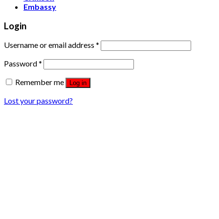
Embassy
Login
Username or email address
*
Password
*
Remember me
Log in
Lost your password?