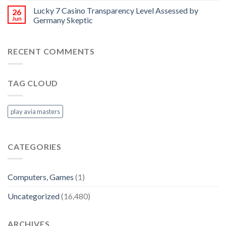
Lucky 7 Casino Transparency Level Assessed by
26
Jun
Germany Skeptic
RECENT COMMENTS
TAG CLOUD
play avia masters
CATEGORIES
Computers, Games
(1)
Uncategorized
(16,480)
ARCHIVES