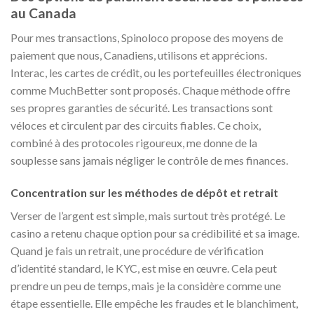
au Canada
Pour mes transactions, Spinoloco propose des moyens de
paiement que nous, Canadiens, utilisons et apprécions.
Interac, les cartes de crédit, ou les portefeuilles électroniques
comme MuchBetter sont proposés. Chaque méthode offre
ses propres garanties de sécurité. Les transactions sont
véloces et circulent par des circuits fiables. Ce choix,
combiné à des protocoles rigoureux, me donne de la
souplesse sans jamais négliger le contrôle de mes finances.
Concentration sur les méthodes de dépôt et retrait
Verser de l’argent est simple, mais surtout très protégé. Le
casino a retenu chaque option pour sa crédibilité et sa image.
Quand je fais un retrait, une procédure de vérification
d’identité standard, le KYC, est mise en œuvre. Cela peut
prendre un peu de temps, mais je la considère comme une
étape essentielle. Elle empêche les fraudes et le blanchiment,