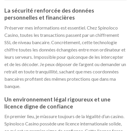
La sécurité renforcée des données
personnelles et financières
Préserver mes informations est essentiel. Chez Spinoloco
Casino, toutes les transactions passent par un chiffrement
SSL de niveau bancaire. Concrètement, cette technologie
chiffre toutes les données échangées entre mon ordinateur et
leurs serveurs. Impossible pour quiconque de les intercepter
et de les décoder. Je peux déposer de l’argent ou demander un
retrait en toute tranquillité, sachant que mes coordonnées
bancaires profitent des mêmes protections que dans ma
banque.
Un environnement légal rigoureux et une
licence digne de confiance
En premier lieu, je m’assure toujours de la légalité d’un casino.
Spinoloco Casino possède une licence internationale solide,
ce qui est un premier signe de confiance. Cette licence force