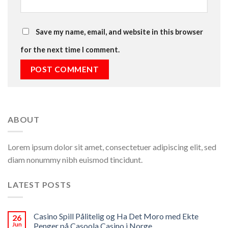
Save my name, email, and website in this browser
for the next time I comment.
ABOUT
Lorem ipsum dolor sit amet, consectetuer adipiscing elit, sed
diam nonummy nibh euismod tincidunt.
LATEST POSTS
Casino Spill Pålitelig og Ha Det Moro med Ekte
26
Jun
Penger på Casoola Casino i Norge