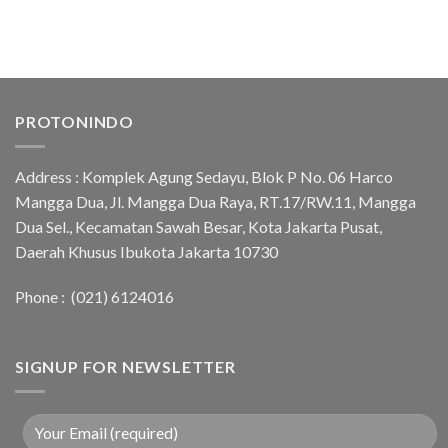
PROTONINDO
Address :
Komplek Agung Sedayu, Blok P No. 06 Harco
Mangga Dua, Jl. Mangga Dua Raya, RT.17/RW.11, Mangga
Dua Sel., Kecamatan Sawah Besar, Kota Jakarta Pusat,
Daerah Khusus Ibukota Jakarta 10730
Phone :
(021) 6124016
SIGNUP FOR NEWSLETTER