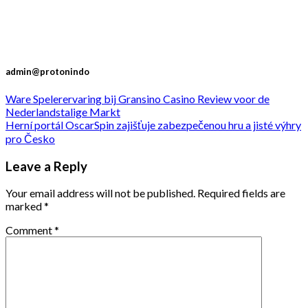
admin@protonindo
Ware Spelerervaring bij Gransino Casino Review voor de
Nederlandstalige Markt
Herní portál OscarSpin zajišťuje zabezpečenou hru a jisté výhry
pro Česko
Leave a Reply
Your email address will not be published.
Required fields are
marked
*
Comment
*