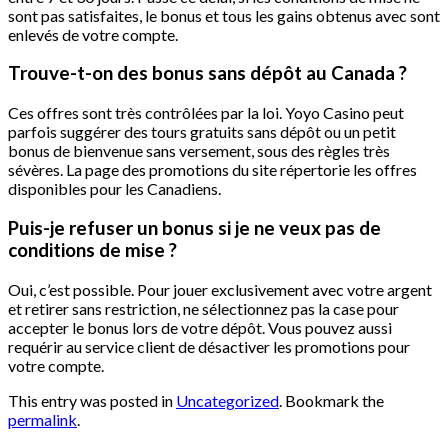
sont pas satisfaites, le bonus et tous les gains obtenus avec sont
enlevés de votre compte.
Trouve-t-on des bonus sans dépôt au Canada ?
Ces offres sont très contrôlées par la loi. Yoyo Casino peut
parfois suggérer des tours gratuits sans dépôt ou un petit
bonus de bienvenue sans versement, sous des règles très
sévères. La page des promotions du site répertorie les offres
disponibles pour les Canadiens.
Puis-je refuser un bonus si je ne veux pas de
conditions de mise ?
Oui, c’est possible. Pour jouer exclusivement avec votre argent
et retirer sans restriction, ne sélectionnez pas la case pour
accepter le bonus lors de votre dépôt. Vous pouvez aussi
requérir au service client de désactiver les promotions pour
votre compte.
This entry was posted in
Uncategorized
. Bookmark the
permalink
.