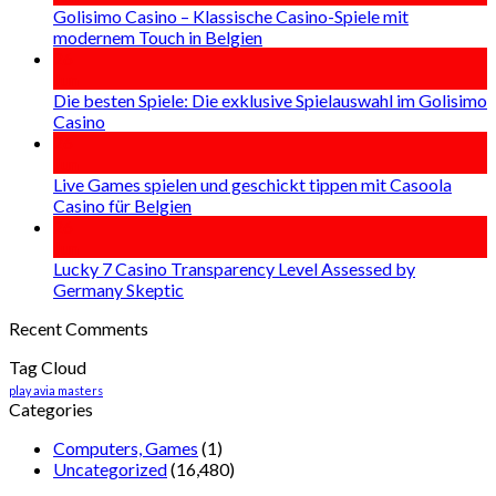
Golisimo Casino – Klassische Casino-Spiele mit
modernem Touch in Belgien
26
Jun
Die besten Spiele: Die exklusive Spielauswahl im Golisimo
Casino
26
Jun
Live Games spielen und geschickt tippen mit Casoola
Casino für Belgien
26
Jun
Lucky 7 Casino Transparency Level Assessed by
Germany Skeptic
Recent Comments
Tag Cloud
play avia masters
Categories
Computers, Games
(1)
Uncategorized
(16,480)