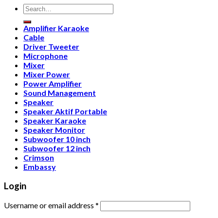
Search
for:
Amplifier Karaoke
Cable
Driver Tweeter
Microphone
Mixer
Mixer Power
Power Amplifier
Sound Management
Speaker
Speaker Aktif Portable
Speaker Karaoke
Speaker Monitor
Subwoofer 10 inch
Subwoofer 12 inch
Crimson
Embassy
Login
Username or email address
*