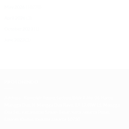
May 2026
(10278)
April 2026
(3)
October 2023
(1)
June 2023
(1)
PROTONINDO
Address :
Komplek Agung Sedayu, Blok P No. 06 Harco
Mangga Dua, Jl. Mangga Dua Raya, RT.17/RW.11, Mangga
Dua Sel., Kecamatan Sawah Besar, Kota Jakarta Pusat,
Daerah Khusus Ibukota Jakarta 10730