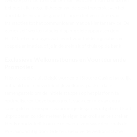
behoudt alle mogelijkheden van de desktopversie: van het
doorbladeren van de game library en het verrichten van
transacties tot het communiceren met de klantenservice. De
games zelf werken vloeiend op mobiele apparaten door
HTML5-technologie, wat levert voor heldere graphics en
soepele animaties, of je in de trein zit of thuis op de bank.
Exclusieve Welkomstbonus en Voortdurende
Promoties
Nieuwe spelers uit België worden bij Slotoro Casino hartelijk
onthaald met een verleidelijk welkomstpakket dat is
samengesteld om de initiële stappen op het platform te
optimaliseren. Deze bonus geeft vaak een mix van extra
speelgeld en free spins, waarmee je de games uitgebreid kunt
uitproberen zonder meteen je eigen bankroll aan te spreken.
Het is noodzakelijk om de relevante voorwaarden, zoals de
WR, aandachtig door te lezen. Behalve de welkomstactie