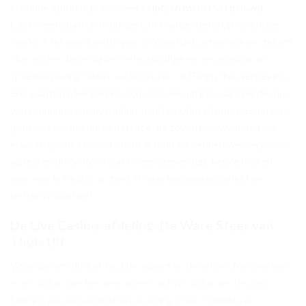
in online gokken, presenteert
slotoro meest vertrouwd
Casino een platform dat gericht is afgestemd op de lokale
markt. Met een licentie van de Kansspelcommissie verzekert
Slotoro een beveiligde, rechtvaardige en verantwoorde
speelomgeving, helemaal in lijn met de Belgische wetgeving.
Het platform kenmerkt zich door een uitgebalanceerde mix
van boeiende casinospellen, aantrekkelijke bonussen en een
gebruiksvriendelijke interface die zowel nieuwelingen als
ervaren spelers bevalt. In dit artikel verkennen we diep in de
aspecten die Slotoro Casino een geweldige keuze maken
voor wie in België op zoek is naar hoogwaardigheid en
betrouwbaarheid.
De Live Casino-afdeling: De Ware Sfeer van
Thuis Uit
Voor spelers die het sociale aspect en de echte sfeer van een
echt casino niet hebben, levert de live casino sectie van
Slotoro een onovertroffen ervaring. Door middel van