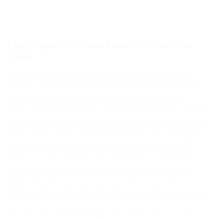
Een Uitgebreide Game Library Vol Geliefde
Titels
Het kloppend hart van elk casino vormen de spellen, en
Slotoro Casino lukt het om een indrukwekkende en diverse
collectie aan te bieden die aan alle voorkeuren voldoet.
Spelers treffen er honderden grondig geselecteerde titels van
‘s werelds beste softwareontwikkelaars, waaronder NetEnt,
Play’n GO, Pragmatic Play en vele anderen. De catalogus is
logisch ingedeeld, waardoor je eenvoudig kunt navigeren
tussen klassieke en video slots, tafelspellen zoals blackjack
en roulette, en een dynamische live casino sectie. Voor de
Belgische speler zijn populaire favorieten zoals “Book of
Dead” of “Gonzo’s Quest” altijd binnen handbereik. De games
worden regelmatig aangevuld met nieuwe releases, zodat het