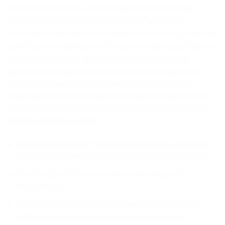
videostreams van hoge kwaliteit raak je verbonden met
deskundige, vriendelijke dealerd. U kunt in real-time
communiceren met de dealer en incidenteel medespelers, wat
een bijzondere sociale dynamiek genereert. De selectie bevat
alle klassieke spellen: live roulette, live blackjack, live
baccaratspellen en tal van spannende game shows. Deze
spellen verenigen het comfort van online spelen met de
opwinding van de echte ervaring, perfect voor de Belgische
speler die op zoek is naar dat extra niveau van immersie en
realisme tijdens het spelen.
Live Roulettespellen: Van European Roulette-spellen tot
Lightning Roulette-spellen met bonusvermenigvuldigers.
Live Blackjack: Diverse tafels met uiteenlopende
inzetlimieten.
Game Shows: Op entertainment gerichte spellen zoals
Dream Catcher-spellen of Monopoly Live-spellen.