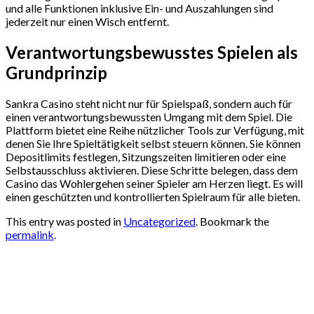
und alle Funktionen inklusive Ein- und Auszahlungen sind
jederzeit nur einen Wisch entfernt.
Verantwortungsbewusstes Spielen als
Grundprinzip
Sankra Casino steht nicht nur für Spielspaß, sondern auch für
einen verantwortungsbewussten Umgang mit dem Spiel. Die
Plattform bietet eine Reihe nützlicher Tools zur Verfügung, mit
denen Sie Ihre Spieltätigkeit selbst steuern können. Sie können
Depositlimits festlegen, Sitzungszeiten limitieren oder eine
Selbstausschluss aktivieren. Diese Schritte belegen, dass dem
Casino das Wohlergehen seiner Spieler am Herzen liegt. Es will
einen geschützten und kontrollierten Spielraum für alle bieten.
This entry was posted in
Uncategorized
. Bookmark the
permalink
.