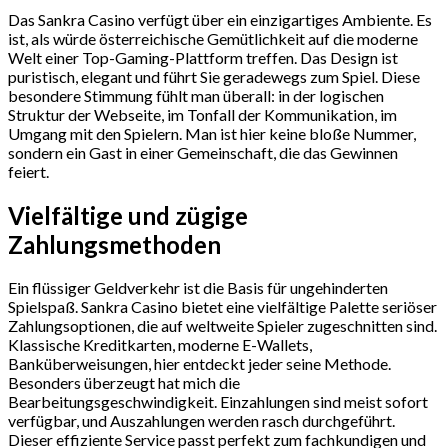
Das Sankra Casino verfügt über ein einzigartiges Ambiente. Es
ist, als würde österreichische Gemütlichkeit auf die moderne
Welt einer Top-Gaming-Plattform treffen. Das Design ist
puristisch, elegant und führt Sie geradewegs zum Spiel. Diese
besondere Stimmung fühlt man überall: in der logischen
Struktur der Webseite, im Tonfall der Kommunikation, im
Umgang mit den Spielern. Man ist hier keine bloße Nummer,
sondern ein Gast in einer Gemeinschaft, die das Gewinnen
feiert.
Vielfältige und zügige
Zahlungsmethoden
Ein flüssiger Geldverkehr ist die Basis für ungehinderten
Spielspaß. Sankra Casino bietet eine vielfältige Palette seriöser
Zahlungsoptionen, die auf weltweite Spieler zugeschnitten sind.
Klassische Kreditkarten, moderne E-Wallets,
Banküberweisungen, hier entdeckt jeder seine Methode.
Besonders überzeugt hat mich die
Bearbeitungsgeschwindigkeit. Einzahlungen sind meist sofort
verfügbar, und Auszahlungen werden rasch durchgeführt.
Dieser effiziente Service passt perfekt zum fachkundigen und