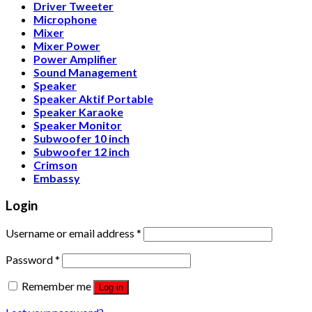
Driver Tweeter
Microphone
Mixer
Mixer Power
Power Amplifier
Sound Management
Speaker
Speaker Aktif Portable
Speaker Karaoke
Speaker Monitor
Subwoofer 10 inch
Subwoofer 12 inch
Crimson
Embassy
Login
Username or email address
*
Password
*
Remember me
Log in