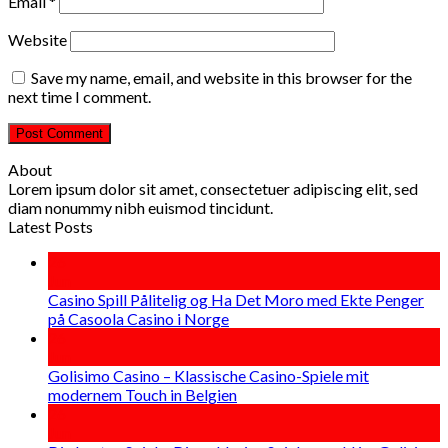
Email
*
Website
Save my name, email, and website in this browser for the
next time I comment.
About
Lorem ipsum dolor sit amet, consectetuer adipiscing elit, sed
diam nonummy nibh euismod tincidunt.
Latest Posts
26
Jun
Casino Spill Pålitelig og Ha Det Moro med Ekte Penger
på Casoola Casino i Norge
26
Jun
Golisimo Casino – Klassische Casino-Spiele mit
modernem Touch in Belgien
26
Jun