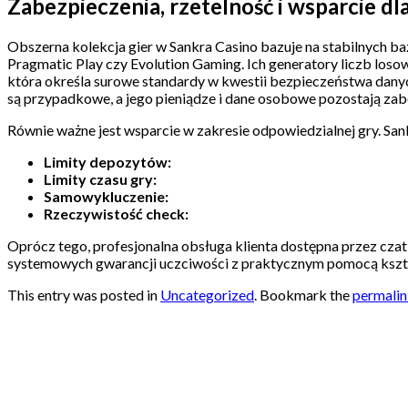
Zabezpieczenia, rzetelność i wsparcie dl
Obszerna kolekcja gier w Sankra Casino bazuje na stabilnych ba
Pragmatic Play czy Evolution Gaming. Ich generatory liczb loso
która określa surowe standardy w kwestii bezpieczeństwa danyc
są przypadkowe, a jego pieniądze i dane osobowe pozostają za
Równie ważne jest wsparcie w zakresie odpowiedzialnej gry. San
Limity depozytów:
Limity czasu gry:
Samowykluczenie:
Rzeczywistość check:
Oprócz tego, profesjonalna obsługa klienta dostępna przez czat 
systemowych gwarancji uczciwości z praktycznym pomocą kształt
This entry was posted in
Uncategorized
. Bookmark the
permali