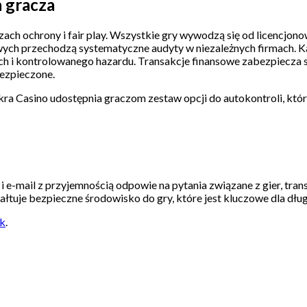
a gracza
zach ochrony i fair play. Wszystkie gry wywodzą się od licencjon
wych przechodzą systematyczne audyty w niezależnych firmach. Ka
h i kontrolowanego hazardu. Transakcje finansowe zabezpiecza sz
bezpieczone.
kra Casino udostępnia graczom zestaw opcji do autokontroli, któr
i e-mail z przyjemnością odpowie na pytania związane z gier, tra
uje bezpieczne środowisko do gry, które jest kluczowe dla długo
nk
.