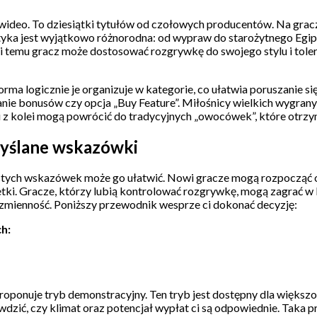
ideo. To dziesiątki tytułów od czołowych producentów. Na graczy
tyka jest wyjątkowo różnorodna: od wypraw do starożytnego Egipt
 temu gracz może dostosować rozgrywkę do swojego stylu i toleran
a logicznie je organizuje w kategorie, co ułatwia poruszanie się
anie bonusów czy opcja „Buy Feature”. Miłośnicy wielkich wygra
yki z kolei mogą powrócić do tradycyjnych „owocówek”, które otr
emyślane wskazówki
stych wskazówek może go ułatwić. Nowi gracze mogą rozpocząć od
etki. Gracze, którzy lubią kontrolować rozgrywkę, mogą zagrać w 
 i zmienność. Poniższy przewodnik wesprze ci dokonać decyzję:
h:
roponuje tryb demonstracyjny. Ten tryb jest dostępny dla większ
wdzić, czy klimat oraz potencjał wypłat ci są odpowiednie. Taka