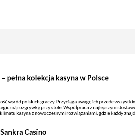
– pełna kolekcja kasyna w Polsce
ość wśród polskich graczy. Przyciąga uwagę ich przede wszystki
rategiczną rozgrywkę przy stole. Współpraca z najlepszymi dost
 klimatu kasyna z nowoczesnymi rozwiązaniami, gdzie każdy znajdz
 Sankra Casino