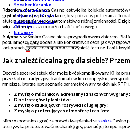
Speaker Karaoke
Rdzeniem oferty Sankra Casino jest wielka kolekcja automatów w
Speaker Monitor
gry funkcjonują w przeglądarce, bez potrzeby pobierania. Tema
Subwoofer 10 inch
atutem jest opcja wyboru automatów o różnej zmienności. Dzięki
Subwoofer 12 inch
więc za każdym razem można trafić coś nowego.
Crimson
Embassy
Automaty w Sankra Casino nie są przypadkowym zbiorem. Platform
popularności, daty dodania lub konkretnych cech, jak występow
Search
jackpotach, gdzie jeden spin może przynieść fortunę. Fani klas
for:
Jak znaleźć idealną grę dla siebie? Prz
Decyzja spośród setek gier może być skomplikowany. Kilka pro
przykład od tradycyjnych automatów lub europejskiej wersji rul
mniejsza. Istotne jest poznanie parametrów gry, takich jak RTP
Z myślą o miłośników adrenaliny i znacznych wygranyc
Dla strategów i planistów:
Z myślą o szukających rozrywki i długiej gry:
Z myślą o preferujących atmosferę i realizm:
Nim rozpoczniesz grać za prawdziwe pieniądze,
sankra
Casino p
bez ryzyka przetestować mechanikę gry, poznać jej tempo i spra