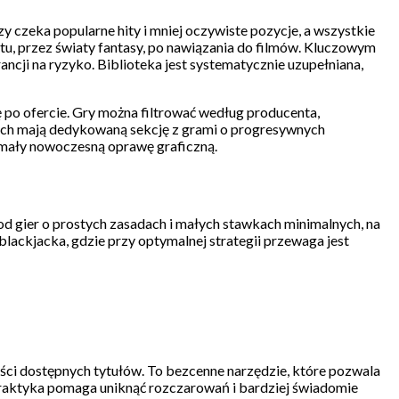
 czeka popularne hity i mniej oczywiste pozycje, a wszystkie
u, przez światy fantasy, po nawiązania do filmów. Kluczowym
cji na ryzyko. Biblioteka jest systematycznie uzupełniana,
 po ofercie. Gry można filtrować według producenta,
nych mają dedykowaną sekcję z grami o progresywnych
zymały nowoczesną oprawę graficzną.
 gier o prostych zasadach i małych stawkach minimalnych, na
blackjacka, gdzie przy optymalnej strategii przewaga jest
ości dostępnych tytułów. To bezcenne narzędzie, które pozwala
 praktyka pomaga uniknąć rozczarowań i bardziej świadomie