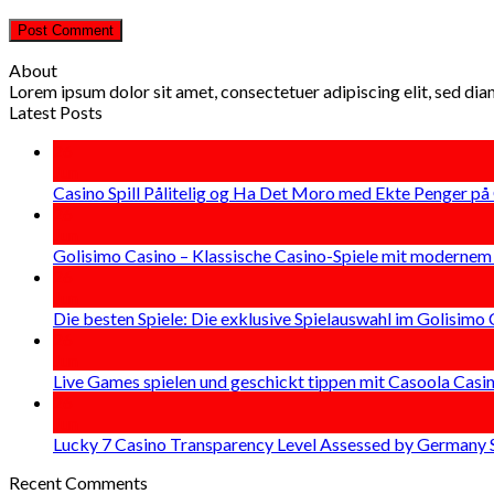
About
Lorem ipsum dolor sit amet, consectetuer adipiscing elit, sed d
Latest Posts
26
Jun
Casino Spill Pålitelig og Ha Det Moro med Ekte Penger på
26
Jun
Golisimo Casino – Klassische Casino-Spiele mit modernem 
26
Jun
Die besten Spiele: Die exklusive Spielauswahl im Golisimo
26
Jun
Live Games spielen und geschickt tippen mit Casoola Casin
26
Jun
Lucky 7 Casino Transparency Level Assessed by Germany 
Recent Comments