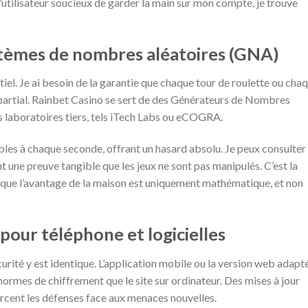
qu’utilisateur soucieux de garder la main sur mon compte, je trouve
systèmes de nombres aléatoires (GNA)
tiel. Je ai besoin de la garantie que chaque tour de roulette ou cha
mpartial. Rainbet Casino se sert de des Générateurs de Nombres
 laboratoires tiers, tels iTech Labs ou eCOGRA.
les à chaque seconde, offrant un hasard absolu. Je peux consulter 
ent une preuve tangible que les jeux ne sont pas manipulés. C’est la
que l’avantage de la maison est uniquement mathématique, et non
 pour téléphone et logicielles
urité y est identique. L’application mobile ou la version web adapt
rmes de chiffrement que le site sur ordinateur. Des mises à jour
forcent les défenses face aux menaces nouvelles.