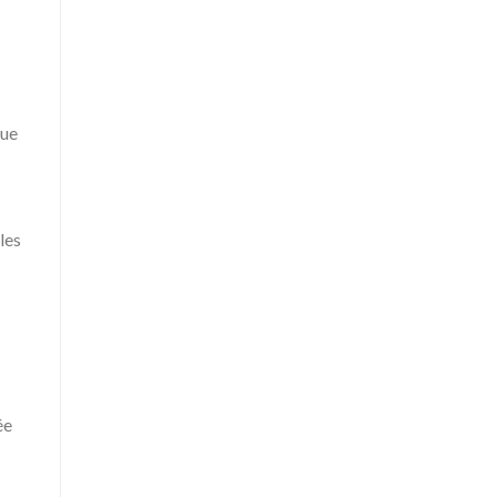
que
les
ée