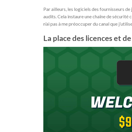
Par ailleurs, les logiciels des fournisseurs
audits. Cela instaure une chaîne de sécurité c
n’ai pas à me préoccuper du canal que j’utili
La place des licences et de