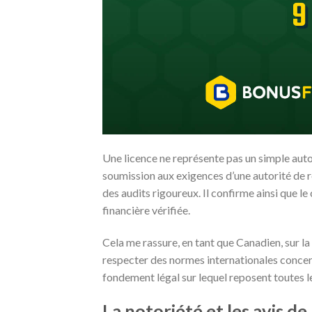
Une licence ne représente pas un simple auto
soumission aux exigences d’une autorité de 
des audits rigoureux. Il confirme ainsi que le
financière vérifiée.
Cela me rassure, en tant que Canadien, sur la 
respecter des normes internationales concerna
fondement légal sur lequel reposent toutes l
La notoriété et les avis 