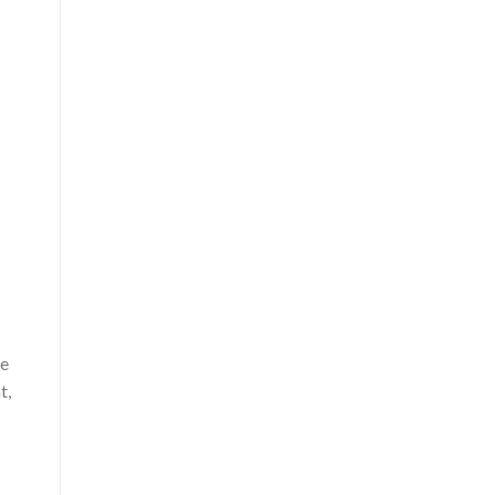
re
t,