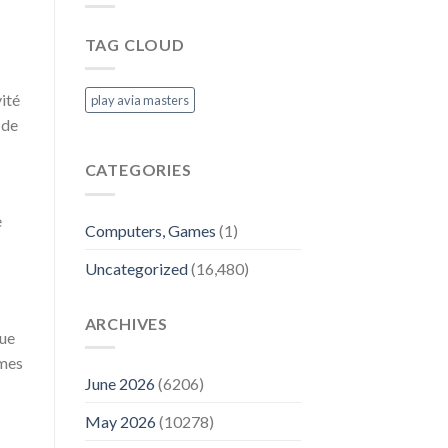
TAG CLOUD
ité
play avia masters
 de
CATEGORIES
e
Computers, Games
(1)
Uncategorized
(16,480)
ARCHIVES
que
 mes
June 2026
(6206)
May 2026
(10278)