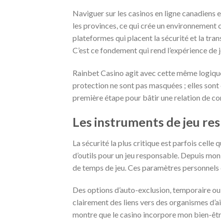
Naviguer sur les casinos en ligne canadiens e
les provinces, ce qui crée un environnement c
plateformes qui placent la sécurité et la tr
C’est ce fondement qui rend l’expérience de je
Rainbet Casino agit avec cette même logique
protection ne sont pas masquées ; elles sont 
première étape pour bâtir une relation de co
Les instruments de jeu re
La sécurité la plus critique est parfois cell
d’outils pour un jeu responsable. Depuis mon
de temps de jeu. Ces paramètres personnels 
Des options d’auto-exclusion, temporaire ou
clairement des liens vers des organismes d
montre que le casino incorpore mon bien-être