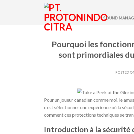
Skip
to
content
SOUND MANAG
Pourquoi les fonctionn
sont primordiales du
POSTED 
Pour un joueur canadien comme moi, le amuse
c’est sélectionner une expérience où la sécur
comment ces protections techniques se transf
Introduction à la sécurité