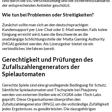
sind durch die SSL-Verschlüsselung und die Sicherheitsstandards
der entsprechenden Anbieter geschützt.
Wie tun bei Problemen oder Streitigkeiten?
Zunächst sollte man sich an den deutschsprachigen
Kundensupport per Live-Chat oder E-Mail wenden. Falls keine
Einigung erreicht wird, kann die Beschwerde an die
unabhängige Schlichtungsstelle der Malta Gaming Authority
(MGA) geleitet werden. Als Lizenzgeber bietet sie ein
verbindliches Verfahren bereit.
Gerechtigkeit und Prüfungen des
Zufallszahlengenerators der
Spielautomaten
Gerechte Spiele sind eine grundlegende Bedingung für Schutz.
Sämtliche Spielautomaten und Tischspiele bei Playjonny
werden von externen Stellen wie eCOGRA oder iTech Labs
geprüft. Diese Organisationen überprüfen den
Zufallszahlengenerator (RNG), um die vollständige Zufälligkeit
jedes Ergebnisses zu gewährleisten. Die dazugehörigen