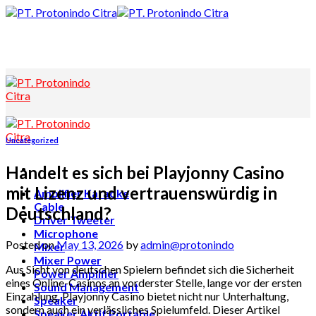
Skip
to
content
Uncategorized
Handelt es sich bei Playjonny Casino
mit Lizenz und vertrauenswürdig in
Amplifier Karaoke
Cable
Deutschland?
Driver Tweeter
Microphone
Posted on
May 13, 2026
by
admin@protonindo
Mixer
Mixer Power
Aus Sicht von deutschen Spielern befindet sich die Sicherheit
Power Amplifier
eines Online-Casinos an vorderster Stelle, lange vor der ersten
Sound Management
Einzahlung. Playjonny Casino bietet nicht nur Unterhaltung,
Speaker
sondern auch ein verlässliches Spielumfeld. Dieser Artikel
Speaker Aktif Portable