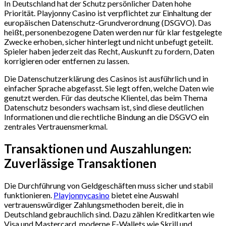
In Deutschland hat der Schutz persönlicher Daten hohe
Priorität. Playjonny Casino ist verpflichtet zur Einhaltung der
europäischen Datenschutz-Grundverordnung (DSGVO). Das
heißt, personenbezogene Daten werden nur für klar festgelegte
Zwecke erhoben, sicher hinterlegt und nicht unbefugt geteilt.
Spieler haben jederzeit das Recht, Auskunft zu fordern, Daten
korrigieren oder entfernen zu lassen.
Die Datenschutzerklärung des Casinos ist ausführlich und in
einfacher Sprache abgefasst. Sie legt offen, welche Daten wie
genutzt werden. Für das deutsche Klientel, das beim Thema
Datenschutz besonders wachsam ist, sind diese deutlichen
Informationen und die rechtliche Bindung an die DSGVO ein
zentrales Vertrauensmerkmal.
Transaktionen und Auszahlungen:
Zuverlässige Transaktionen
Die Durchführung von Geldgeschäften muss sicher und stabil
funktionieren.
Playjonnycasino
bietet eine Auswahl
vertrauenswürdiger Zahlungsmethoden bereit, die in
Deutschland gebrauchlich sind. Dazu zählen Kreditkarten wie
Visa und Mastercard, moderne E-Wallets wie Skrill und