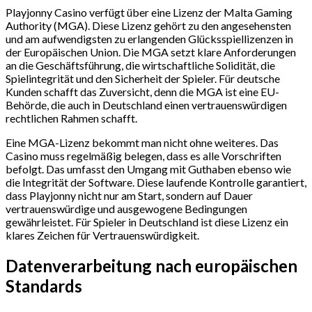
Playjonny Casino verfügt über eine Lizenz der Malta Gaming
Authority (MGA). Diese Lizenz gehört zu den angesehensten
und am aufwendigsten zu erlangenden Glücksspiellizenzen in
der Europäischen Union. Die MGA setzt klare Anforderungen
an die Geschäftsführung, die wirtschaftliche Solidität, die
Spielintegrität und den Sicherheit der Spieler. Für deutsche
Kunden schafft das Zuversicht, denn die MGA ist eine EU-
Behörde, die auch in Deutschland einen vertrauenswürdigen
rechtlichen Rahmen schafft.
Eine MGA-Lizenz bekommt man nicht ohne weiteres. Das
Casino muss regelmäßig belegen, dass es alle Vorschriften
befolgt. Das umfasst den Umgang mit Guthaben ebenso wie
die Integrität der Software. Diese laufende Kontrolle garantiert,
dass Playjonny nicht nur am Start, sondern auf Dauer
vertrauenswürdige und ausgewogene Bedingungen
gewährleistet. Für Spieler in Deutschland ist diese Lizenz ein
klares Zeichen für Vertrauenswürdigkeit.
Datenverarbeitung nach europäischen
Standards