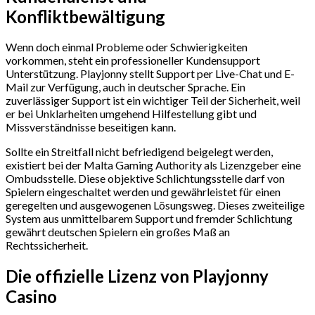
Konfliktbewältigung
Wenn doch einmal Probleme oder Schwierigkeiten
vorkommen, steht ein professioneller Kundensupport
Unterstützung. Playjonny stellt Support per Live-Chat und E-
Mail zur Verfügung, auch in deutscher Sprache. Ein
zuverlässiger Support ist ein wichtiger Teil der Sicherheit, weil
er bei Unklarheiten umgehend Hilfestellung gibt und
Missverständnisse beseitigen kann.
Sollte ein Streitfall nicht befriedigend beigelegt werden,
existiert bei der Malta Gaming Authority als Lizenzgeber eine
Ombudsstelle. Diese objektive Schlichtungsstelle darf von
Spielern eingeschaltet werden und gewährleistet für einen
geregelten und ausgewogenen Lösungsweg. Dieses zweiteilige
System aus unmittelbarem Support und fremder Schlichtung
gewährt deutschen Spielern ein großes Maß an
Rechtssicherheit.
Die offizielle Lizenz von Playjonny
Casino