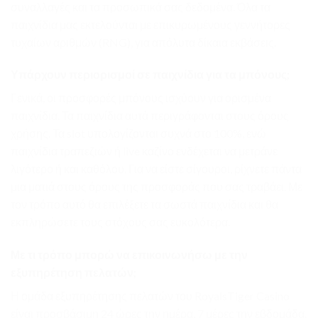
συναλλαγές και τα προσωπικά σας δεδομένα. Όλα τα
παιχνίδια μας εκτελούνται με επικυρωμένους γεννήτορες
τυχαίων αριθμών (RNG), για απόλυτα δίκαια εκβάσεις.
Υπάρχουν περιορισμοί σε παιχνίδια για τα μπόνους;
Γενικά, οι προσφορές μπόνους ισχύουν για ορισμένα
παιχνίδια. Τα παιχνίδια αυτά περιγράφονται στους όρους
χρήσης. Τα slot υπολογίζονται συχνά στο 100%, ενώ
παιχνίδια τραπεζιών ή live καζίνο ενδέχεται να μετράνε
λιγότερο ή και καθόλου. Για να είστε σίγουροι, ρίχνετε πάντα
μια ματιά στους όρους της προσφοράς που σας τραβάει. Με
τον τρόπο αυτό θα επιλέξετε τα σωστά παιχνίδια και θα
εκπληρώσετε τους στόχους σας ευκολότερα.
Με τι τρόπο μπορώ να επικοινωνήσω με την
εξυπηρέτηση πελατών;
Η ομάδα εξυπηρέτησης πελατών του RoyalsTiger Casino
είναι προσβάσιμη 24 ώρες την ημέρα, 7 μέρες την εβδομάδα.