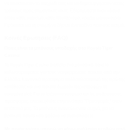
να επεκτείνουν το παιχνίδι σας και να δημιουργήσουν νέους
τρόπους προς σημαντικές νίκες. Εξερευνήστε έναν κόσμο
όπου κάθε γύρισμα, κάθε ποντάρισμα, κρύβει μια ευκαιρία.
Πρόκειται για τη στιγμή να ζήσετε ένα καζίνο που σας εκτιμά.
Κοινές Ερωτήσεις (FAQ)
Ποιες είναι τα μπόνους υποδοχής στο RoyalsTiger
Casino;
Το RoyalsTiger Casino διαθέτει ένα μοναδικό πακέτο
καλωσορίσματος για τους νεοφερμένους παίκτες από την
Ελλάδα. Κανονικά προσφέρει πολλαπλασιασμό της πρώτης
κατάθεσης και ένα πακέτο δωρεάν περιστροφών σε
ορισμένα slot. Για τα τρέχοντα νούμερα και τις υπάρχουσες
προσφορές, επισκεφθείτε στην ενότητα “Προσφορές” στον
ιστότοπό μας. Τα μπόνους ανανεώνονται συχνά, για να
βρίσκετε πάντα κάτι φρέσκο να ανακαλύψετε.
Με ποιον τρόπο μπορώ να κάνω ανάληψη κερδών από