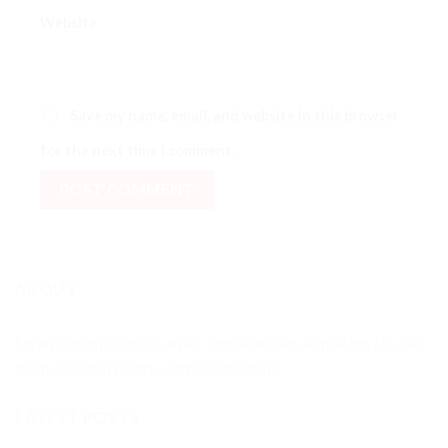
Website
Save my name, email, and website in this browser
for the next time I comment.
ABOUT
Lorem ipsum dolor sit amet, consectetuer adipiscing elit, sed
diam nonummy nibh euismod tincidunt.
LATEST POSTS