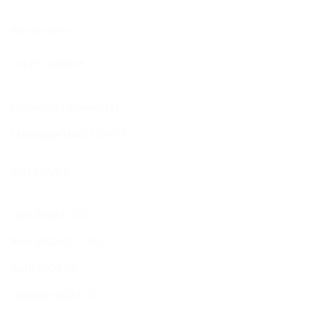
play avia masters
CATEGORIES
Computers, Games
(1)
Uncategorized
(16,480)
ARCHIVES
June 2026
(6206)
May 2026
(10278)
April 2026
(3)
October 2023
(1)