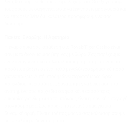
λίγο, θα δούμε κάθε προσφορά ξεχωριστά. Θα εξηγήσουμε
τους όρους με σαφήνεια, ώστε να ξεκινήσετε με σιγουριά και
να επωφεληθείτε ό,τι καλύτερο προσφέρουμε να σας
δώσουμε.
Πακέτο Έναρξης: Η Αφετηρία
Η εναρκτήρια σας κατάθεση στο RoyalsTiger Casino είναι
σαν με το άνοιγμα μιας βιτρίνας με δώρα. Σας παρέχουμε
έναν ανταγωνιστικό πολλαπλασιασμό, μετατρέποντας το
ποσό που βάζετε σε ένα πολύ μεγαλύτερο χρηματικό ποσό
για να παίξετε. Αυτό υποδηλώνει περισσότερες ώρες
παιχνιδιού, περισσότερες δυνατότητες να δοκιμάσετε τα
αγαπημένα σας παιχνίδια και φυσικά, περισσότερες
ευκαιρίες για νίκη. Αυτό το μπόνους είναι η ιδανική εισαγωγή
στον κόσμο μας. Σας παρέχει το πλεονέκτημα για μια
δυναμική αρχή. Είναι ο τρόπος μας να σας καλωσορίσουμε
με το καλύτερο δυνατό τρόπο.