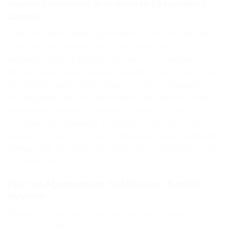
Δωρεάν Περιστροφές (Free Spins) και Εβδομαδιαίες
Δράσεις
Ποιός δεν ζητά δωρεάν περιστροφές; Στο RoyalsTiger, δεν
είναι μόνο για καλωσόρισμα. Θεωρείται μέρος της
καθημερινότητας. Επιπλέον από αυτές που λαμβάνετε
αρχικά, οργανώνουμε τακτικές προκλήσεις και ενέργειες για
να κερδίσετε ακόμα περισσότερες, σε νέα και δημοφιλή slot.
Το εβδομαδιαίο μας μας πρόγραμμα περιλαμβάνει επίσης
ανανεώσιμα μπόνους, cashback και εκπλήξεις που
συντηρούν το ενδιαφέρον. Η ψυχαγωγία δεν παύει ποτέ. Οι
ευκαιρίες για κέρδος επαναπροσδιορίζονται κάθε εβδομάδα,
διατηρώντας σας ενθουσιασμένους και επιβραβεύοντας την
πίστη σας συνεχώς.
Πώς να Αξιοποιήσετε Τα Μπόνους Κατά το
Μέγιστο
Προκειμένου να πάρετε τα πάντα από μια προσφορά,
χρειάζεται να την εν λόγω κατανοήσετε. Δεν θέλουμε απλώς