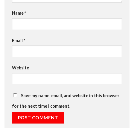
Name
*
Email
*
Website
Save my name, email, and website in this browser
for the next time I comment.