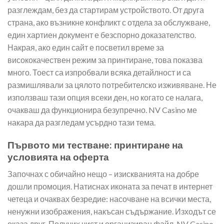
разглеждам, без да стартирам устройството. От друга
страна, ако възникне конфликт с отдела за обслужване,
един хартиен документ е безспорно доказателство.
Накрая, ако един сайт е посветил време за
висококачествен режим за принтиране, това показва
много. Тоест са изпробвали всяка детайлност и са
размишлявали за цялото потребителско изживяване. Не
използваш тази опция всеки ден, но когато се налага,
очакваш да функционира безупречно. NV Casino ме
накара да разгледам усърдно тази тема.
Първото ми тестване: принтиране на
условията на оферта
Започнах с обичайно нещо – изискванията на добре
дошли промоция. Натиснах иконата за печат в интернет
четеца и очаквах безредие: насочване на всички места,
ненужни изображения, накъсан съдържание. Изходът се
оказа друг. Получих чист и организиран файл. NV Casino