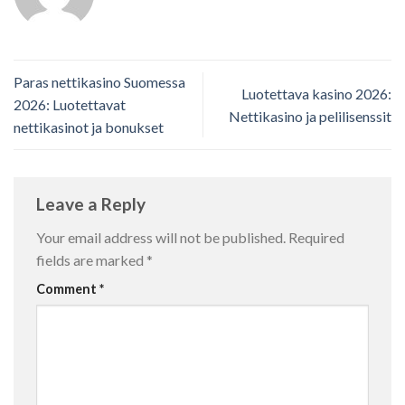
Paras nettikasino Suomessa
Luotettava kasino 2026:
2026: Luotettavat
Nettikasino ja pelilisenssit
nettikasinot ja bonukset
Leave a Reply
Your email address will not be published.
Required
fields are marked
*
Comment
*