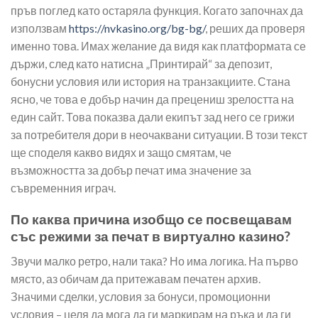
пръв поглед като остаряла функция. Когато започнах да
използвам
https://nvkasino.org/bg-bg/
, реших да проверя
именно това. Имах желание да видя как платформата се
държи, след като натисна „Принтирай“ за депозит,
бонусни условия или история на транзакциите. Стана
ясно, че това е добър начин да прецениш зрелостта на
един сайт. Това показва дали екипът зад него се грижи
за потребителя дори в неочаквани ситуации. В този текст
ще споделя какво видях и защо смятам, че
възможността за добър печат има значение за
съвременния играч.
По каква причина изобщо се посвещавам
със режими за печат в виртуално казино?
Звучи малко ретро, нали така? Но има логика. На първо
място, аз обичам да притежавам печатен архив.
Значими сделки, условия за бонуси, промоционни
условия – целя да мога да ги маркирам на ръка и да ги