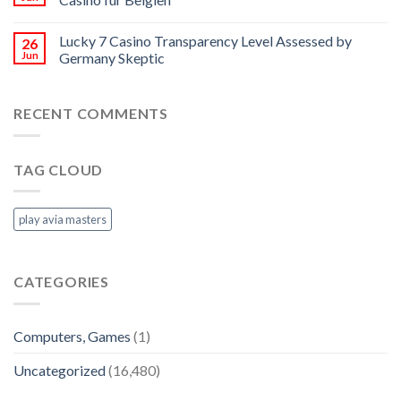
Lucky 7 Casino Transparency Level Assessed by
26
Jun
Germany Skeptic
RECENT COMMENTS
TAG CLOUD
play avia masters
CATEGORIES
Computers, Games
(1)
Uncategorized
(16,480)