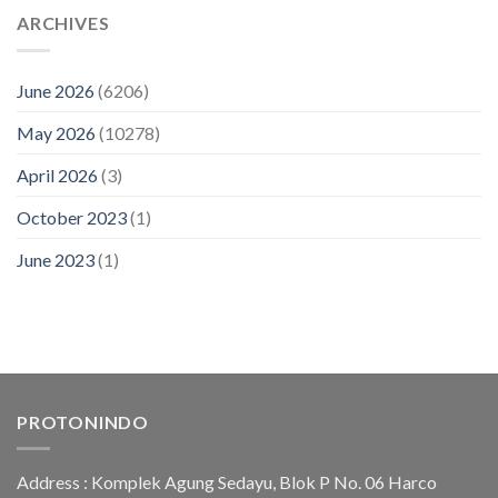
ARCHIVES
June 2026
(6206)
May 2026
(10278)
April 2026
(3)
October 2023
(1)
June 2023
(1)
PROTONINDO
Address :
Komplek Agung Sedayu, Blok P No. 06 Harco