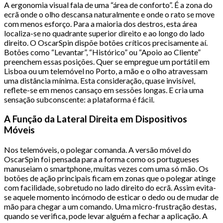
A ergonomia visual fala de uma “área de conforto”. É a zona do
ecrã onde o olho descansa naturalmente e onde o rato se move
com menos esforço. Para a maioria dos destros, esta área
localiza-se no quadrante superior direito e ao longo do lado
direito. O OscarSpin dispõe botões críticos precisamente aí.
Botões como “Levantar”, “Histórico” ou “Apoio ao Cliente”
preenchem essas posições. Quer se empregue um portátil em
Lisboa ou um telemóvel no Porto, a mão e o olho atravessam
uma distância mínima. Esta consideração, quase invisível,
reflete-se em menos cansaço em sessões longas. E cria uma
sensação subconscente: a plataforma é fácil.
A Função da Lateral Direita em Dispositivos
Móveis
Nos telemóveis, o polegar comanda. A versão móvel do
OscarSpin foi pensada para a forma como os portugueses
manuseiam o smartphone, muitas vezes com uma só mão. Os
botões de ação principais ficam em zonas que o polegar atinge
com facilidade, sobretudo no lado direito do ecrã. Assim evita-
se aquele momento incómodo de esticar o dedo ou de mudar de
mão para chegar a um comando. Uma micro-frustração destas,
quando se verifica, pode levar alguém a fechar a aplicação. A