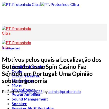
Skip
to
content
Uncategorized
Motivos pelos quais a Localização dos
Botões do OscarSpin Casino Faz
Amplifier Karaoke
Cable
Sentido em Portugal: Uma Opinião
Driver Tweeter
sobre Ergonomia
Microphone
Mixer
Mixer Power
Posted on
May 13, 2026
by
admin@protonindo
Power Amplifier
Sound Management
Speaker
Speaker Aktif Portable