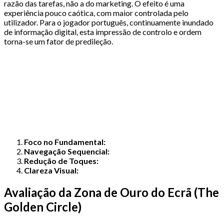
razão das tarefas, não a do marketing. O efeito é uma
experiência pouco caótica, com maior controlada pelo
utilizador. Para o jogador português, continuamente inundado
de informação digital, esta impressão de controlo e ordem
torna-se um fator de predileção.
Foco no Fundamental:
Navegação Sequencial:
Redução de Toques:
Clareza Visual:
Avaliação da Zona de Ouro do Ecrã (The
Golden Circle)