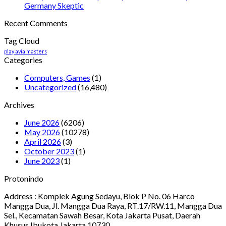
Germany Skeptic
Recent Comments
Tag Cloud
play avia masters
Categories
Computers, Games
(1)
Uncategorized
(16,480)
Archives
June 2026
(6206)
May 2026
(10278)
April 2026
(3)
October 2023
(1)
June 2023
(1)
Protonindo
Address :
Komplek Agung Sedayu, Blok P No. 06 Harco
Mangga Dua, Jl. Mangga Dua Raya, RT.17/RW.11, Mangga Dua
Sel., Kecamatan Sawah Besar, Kota Jakarta Pusat, Daerah
Khusus Ibukota Jakarta 10730