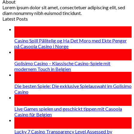
About
Lorem ipsum dolor sit amet, consectetuer adipiscing elit, sed
diam nonummy nibh euismod tincidunt.
Latest Posts
26
Jun
Casino Spill Pålitelig og Ha Det Moro med Ekte Penger
på Casoola Casino i Norge
26
Jun
Golisimo Casino – Klassische Casino-Spiele mit
modernem Touch in Belgien
26
Jun
Die besten Spiele: Die exklusive Spielauswahl im Golisimo
Casino
26
Jun
Live Games spielen und geschickt tippen mit Casoola
Casino für Belgien
26
Jun
Lucky 7 Casino Transparency Level Assessed by