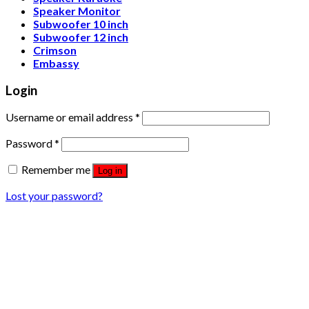
Speaker Monitor
Subwoofer 10 inch
Subwoofer 12 inch
Crimson
Embassy
Login
Username or email address
*
Password
*
Remember me
Log in
Lost your password?