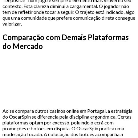
“Depositar” num jogo é sempre o elemento mais visível no seu
contexto. Esta clareza diminui a carga mental. O jogador não
tem de refletir onde tocar a seguir. O trajeto está indicado, algo
que uma comunidade que prefere comunicação direta consegue
valorizar.
Comparação com Demais Plataformas
do Mercado
Ao se compara outros casinos online em Portugal, a estratégia
do OscarSpin se diferencia pela disciplina ergonómica. Certas
plataformas optam por excesso, poluindo o ecrã com
promoções e botões em disputa. O OscarSpin pratica uma
moderação focada. A colocação dos botões acompanha a