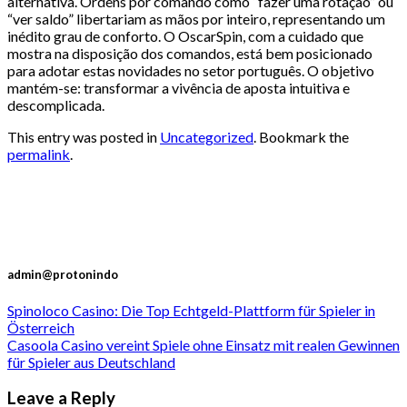
alternativa. Ordens por comando como “fazer uma rotação” ou
“ver saldo” libertariam as mãos por inteiro, representando um
inédito grau de conforto. O OscarSpin, com a cuidado que
mostra na disposição dos comandos, está bem posicionado
para adotar estas novidades no setor português. O objetivo
mantém-se: transformar a vivência de aposta intuitiva e
descomplicada.
This entry was posted in
Uncategorized
. Bookmark the
permalink
.
admin@protonindo
Spinoloco Casino: Die Top Echtgeld-Plattform für Spieler in
Österreich
Casoola Casino vereint Spiele ohne Einsatz mit realen Gewinnen
für Spieler aus Deutschland
Leave a Reply