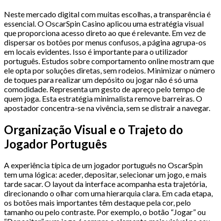
Neste mercado digital com muitas escolhas, a transparência é
essencial. O OscarSpin Casino aplicou uma estratégia visual
que proporciona acesso direto ao que é relevante. Em vez de
dispersar os botões por menus confusos, a página agrupa-os
em locais evidentes. Isso é importante para o utilizador
português. Estudos sobre comportamento online mostram que
ele opta por soluções diretas, sem rodeios. Minimizar o número
de toques para realizar um depósito ou jogar não é só uma
comodidade. Representa um gesto de apreço pelo tempo de
quem joga. Esta estratégia minimalista remove barreiras. O
apostador concentra-se na vivência, sem se distrair a navegar.
Organização Visual e o Trajeto do
Jogador Português
A experiência típica de um jogador português no OscarSpin
tem uma lógica: aceder, depositar, selecionar um jogo, e mais
tarde sacar. O layout da interface acompanha esta trajetória,
direcionando o olhar com uma hierarquia clara. Em cada etapa,
os botões mais importantes têm destaque pela cor, pelo
tamanho ou pelo contraste. Por exemplo, o botão “Jogar” ou