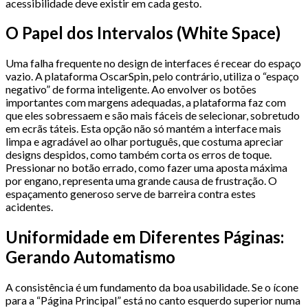
acessibilidade deve existir em cada gesto.
O Papel dos Intervalos (White Space)
Uma falha frequente no design de interfaces é recear do espaço
vazio. A plataforma OscarSpin, pelo contrário, utiliza o “espaço
negativo” de forma inteligente. Ao envolver os botões
importantes com margens adequadas, a plataforma faz com
que eles sobressaem e são mais fáceis de selecionar, sobretudo
em ecrãs táteis. Esta opção não só mantém a interface mais
limpa e agradável ao olhar português, que costuma apreciar
designs despidos, como também corta os erros de toque.
Pressionar no botão errado, como fazer uma aposta máxima
por engano, representa uma grande causa de frustração. O
espaçamento generoso serve de barreira contra estes
acidentes.
Uniformidade em Diferentes Páginas:
Gerando Automatismo
A consistência é um fundamento da boa usabilidade. Se o ícone
para a “Página Principal” está no canto esquerdo superior numa