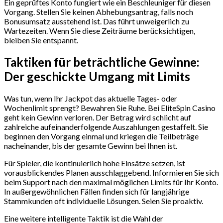
Ein geprüftes Konto fungiert wie ein Beschleuniger für diesen
Vorgang. Stellen Sie keinen Abhebungsantrag, falls noch
Bonusumsatz ausstehend ist. Das führt unweigerlich zu
Wartezeiten. Wenn Sie diese Zeiträume berücksichtigen,
bleiben Sie entspannt.
Taktiken für beträchtliche Gewinne:
Der geschickte Umgang mit Limits
Was tun, wenn Ihr Jackpot das aktuelle Tages- oder
Wochenlimit sprengt? Bewahren Sie Ruhe. Bei EliteSpin Casino
geht kein Gewinn verloren. Der Betrag wird schlicht auf
zahlreiche aufeinanderfolgende Auszahlungen gestaffelt. Sie
beginnen den Vorgang einmal und kriegen die Teilbeträge
nacheinander, bis der gesamte Gewinn bei Ihnen ist.
Für Spieler, die kontinuierlich hohe Einsätze setzen, ist
vorausblickendes Planen ausschlaggebend. Informieren Sie sich
beim Support nach den maximal möglichen Limits für Ihr Konto.
In außergewöhnlichen Fällen finden sich für langjährige
Stammkunden oft individuelle Lösungen. Seien Sie proaktiv.
Eine weitere intelligente Taktik ist die Wahl der