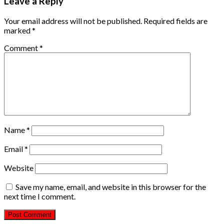
Leave a Reply
Your email address will not be published.
Required fields are
marked
*
Comment
*
Name
*
Email
*
Website
Save my name, email, and website in this browser for the
next time I comment.