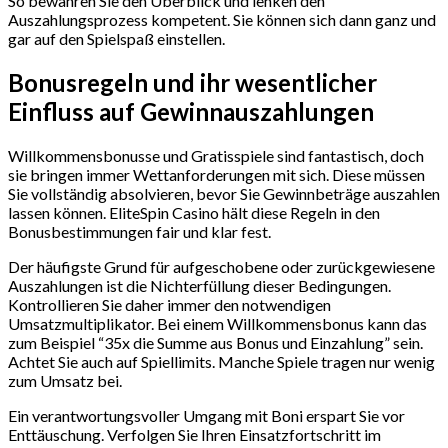
So bewahren Sie den Überblick und lenken den
Auszahlungsprozess kompetent. Sie können sich dann ganz und
gar auf den Spielspaß einstellen.
Bonusregeln und ihr wesentlicher
Einfluss auf Gewinnauszahlungen
Willkommensbonusse und Gratisspiele sind fantastisch, doch
sie bringen immer Wettanforderungen mit sich. Diese müssen
Sie vollständig absolvieren, bevor Sie Gewinnbeträge auszahlen
lassen können. EliteSpin Casino hält diese Regeln in den
Bonusbestimmungen fair und klar fest.
Der häufigste Grund für aufgeschobene oder zurückgewiesene
Auszahlungen ist die Nichterfüllung dieser Bedingungen.
Kontrollieren Sie daher immer den notwendigen
Umsatzmultiplikator. Bei einem Willkommensbonus kann das
zum Beispiel “35x die Summe aus Bonus und Einzahlung” sein.
Achtet Sie auch auf Spiellimits. Manche Spiele tragen nur wenig
zum Umsatz bei.
Ein verantwortungsvoller Umgang mit Boni erspart Sie vor
Enttäuschung. Verfolgen Sie Ihren Einsatzfortschritt im