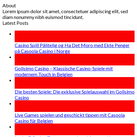
About
Lorem ipsum dolor sit amet, consectetuer adipiscing elit, sed
diam nonummy nibh euismod tincidunt.
Latest Posts
26
Jun
Casino Spill Pålitelig og Ha Det Moro med Ekte Penger
på Casoola Casino i Norge
26
Jun
Golisimo Casino – Klassische Casino-Spiele mit
modernem Touch in Belgien
26
Jun
Die besten Spiele: Die exklusive Spielauswahl im Golisimo
Casino
26
Jun
Live Games spielen und geschickt tippen mit Casoola
Casino für Belgien
26
Jun