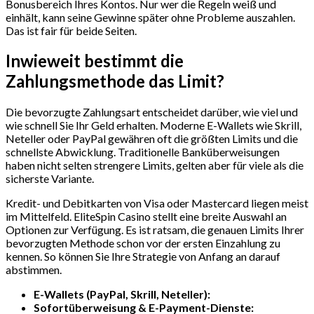
Bonusbereich Ihres Kontos. Nur wer die Regeln weiß und
einhält, kann seine Gewinne später ohne Probleme auszahlen.
Das ist fair für beide Seiten.
Inwieweit bestimmt die
Zahlungsmethode das Limit?
Die bevorzugte Zahlungsart entscheidet darüber, wie viel und
wie schnell Sie Ihr Geld erhalten. Moderne E-Wallets wie Skrill,
Neteller oder PayPal gewähren oft die größten Limits und die
schnellste Abwicklung. Traditionelle Banküberweisungen
haben nicht selten strengere Limits, gelten aber für viele als die
sicherste Variante.
Kredit- und Debitkarten von Visa oder Mastercard liegen meist
im Mittelfeld. EliteSpin Casino stellt eine breite Auswahl an
Optionen zur Verfügung. Es ist ratsam, die genauen Limits Ihrer
bevorzugten Methode schon vor der ersten Einzahlung zu
kennen. So können Sie Ihre Strategie von Anfang an darauf
abstimmen.
E-Wallets (PayPal, Skrill, Neteller):
Sofortüberweisung & E-Payment-Dienste: