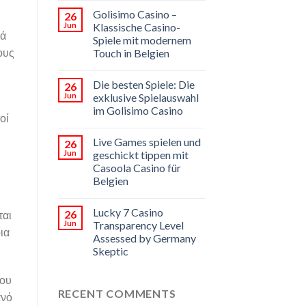
Golisimo Casino –
26
Jun
Klassische Casino-
κά
Spiele mit modernem
ους
Touch in Belgien
Die besten Spiele: Die
26
Jun
exklusive Spielauswahl
im Golisimo Casino
οί
Live Games spielen und
26
Jun
geschickt tippen mit
Casoola Casino für
Belgien
Lucky 7 Casino
26
ται
Jun
Transparency Level
οια
Assessed by Germany
Skeptic
του
RECENT COMMENTS
ανό