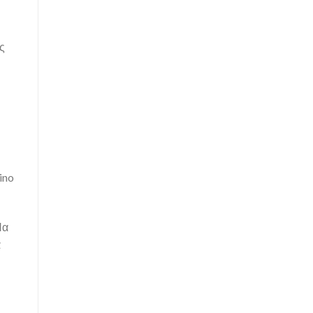
ς
ino
Να
α