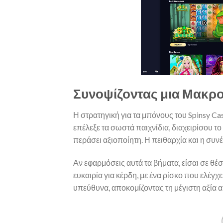
Συνοψίζοντας μια Μακρ
Η στρατηγική για τα μπόνους του Spinsy Ca
επέλεξε τα σωστά παιχνίδια, διαχειρίσου 
περάσει αξιοποίητη. Η πειθαρχία και η συν
Αν εφαρμόσεις αυτά τα βήματα, είσαι σε θέ
ευκαιρία για κέρδη, με ένα ρίσκο που ελέγχ
υπεύθυνα, αποκομίζοντας τη μέγιστη αξία 