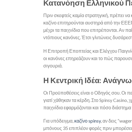
Κατανόηση Ελληνικού Πε
Πριν σκεφτείς καμία στρατηγική, πρέπει να 
καζίνο επιτηρούνται αυστηρά από την ΕΕΕΠ
μέχρι τα παιχνίδια που επιτρέπονται. Αν παί
ντόπιους κανόνες. Έτσι γλιτώνεις δυσάρεστ
Η Επιτροπή Εποπτείας και Ελέγχου Παιγνίω
οι κανόνες επηρεάζουν και το πώς παρουσιά
σιγουριά.
Η Κεντρική Ιδέα: Ανάγ
Οι Προϋποθέσεις είναι ο Οδηγός σου. Οι π
γιατί χάθηκαν τα κέρδη. Στο Spinsy Casino, χ
παιχνίδια εφαρμόζονται και πόσο διάστημα έ
Για υπόδειγμα,
καζίνο spinsy
, αν δεις “wage
μπόνους 35 επιπλέον φορές πριν μπορέσεις 