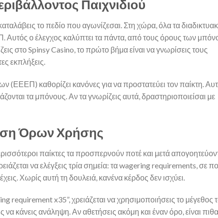
ριβάλλοντος Παιχνιδιού
καταλάβεις το πεδίο που αγωνίζεσαι. Στη χώρα, όλα τα διαδικτυα
. Αυτός ο έλεγχος καλύπτει τα πάντα, από τους όρους των μπόν
ζεις στο Spinsy Casino, το πρώτο βήμα είναι να γνωρίσεις τους
ες εκπλήξεις.
ν (ΕΕΕΠ) καθορίζει κανόνες για να προστατεύει τον παίκτη. Αυτ
ζονται τα μπόνους. Αν τα γνωρίζεις αυτά, δραστηριοποιείσαι με
νωση Όρων Χρήσης
ερισσότεροι παίκτες τα προσπερνούν ποτέ και μετά απογοητεύον
ρειάζεται να ελέγξεις τρία σημεία: τα wagering requirements, σε π
χεις. Χωρίς αυτή τη δουλειά, κανένα κέρδος δεν ισχύει.
ring requirement x35”, χρειάζεται να χρησιμοποιήσεις το μέγεθος 
να κάνεις ανάληψη. Αν αθετήσεις ακόμη και έναν όρο, είναι πιθ