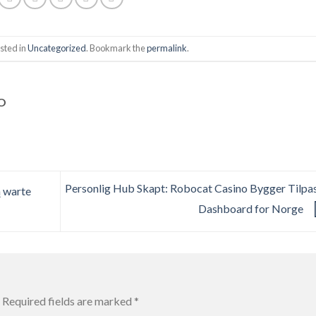
sted in
Uncategorized
. Bookmark the
permalink
.
O
Personlig Hub Skapt: Robocat Casino Bygger Tilpa
ą warte
Dashboard for Norge
Required fields are marked
*