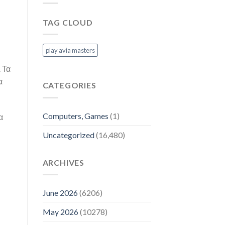
TAG CLOUD
play avia masters
 Τα
α
CATEGORIES
Computers, Games
(1)
α
Uncategorized
(16,480)
ARCHIVES
June 2026
(6206)
May 2026
(10278)