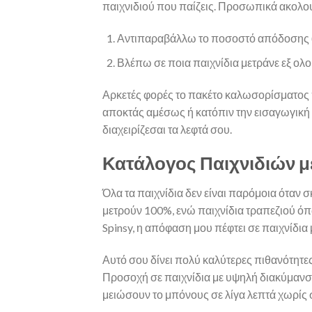
παιχνιδιού που παίζεις. Προσωπικά ακολο
Αντιπαραβάλλω το ποσοστό απόδοσης (π.χ
Βλέπω σε ποια παιχνίδια μετράνε εξ ολ
Αρκετές φορές το πακέτο καλωσορίσματος 
αποκτάς αμέσως ή κατόπιν την εισαγωγική 
διαχειρίζεσαι τα λεφτά σου.
Κατάλογος Παιχνιδιών μ
Όλα τα παιχνίδια δεν είναι παρόμοια όταν 
μετρούν 100%, ενώ παιχνίδια τραπεζιού όπω
Spinsy, η απόφαση μου πέφτει σε παιχνίδι
Αυτό σου δίνει πολύ καλύτερες πιθανότητες
Προσοχή σε παιχνίδια με υψηλή διακύμανσ
μειώσουν το μπόνους σε λίγα λεπτά χωρίς