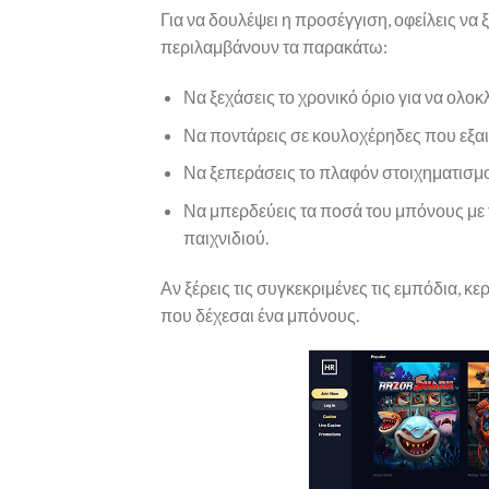
Για να δουλέψει η προσέγγιση, οφείλεις να 
περιλαμβάνουν τα παρακάτω:
Να ξεχάσεις το χρονικό όριο για να ολο
Να ποντάρεις σε κουλοχέρηδες που εξαιρ
Να ξεπεράσεις το πλαφόν στοιχηματισμο
Να μπερδεύεις τα ποσά του μπόνους με 
παιχνιδιού.
Αν ξέρεις τις συγκεκριμένες τις εμπόδια, κε
που δέχεσαι ένα μπόνους.