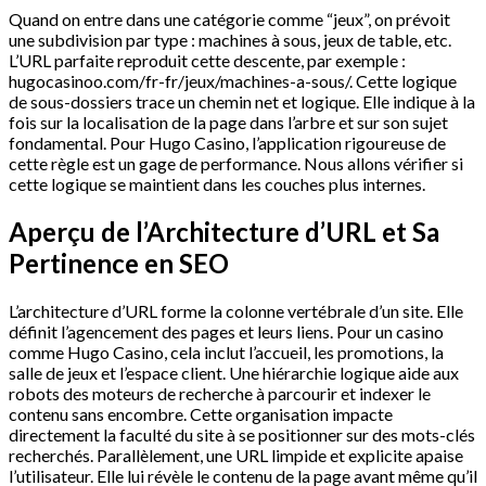
Quand on entre dans une catégorie comme “jeux”, on prévoit
une subdivision par type : machines à sous, jeux de table, etc.
L’URL parfaite reproduit cette descente, par exemple :
hugocasinoo.com/fr-fr/jeux/machines-a-sous/. Cette logique
de sous-dossiers trace un chemin net et logique. Elle indique à la
fois sur la localisation de la page dans l’arbre et sur son sujet
fondamental. Pour Hugo Casino, l’application rigoureuse de
cette règle est un gage de performance. Nous allons vérifier si
cette logique se maintient dans les couches plus internes.
Aperçu de l’Architecture d’URL et Sa
Pertinence en SEO
L’architecture d’URL forme la colonne vertébrale d’un site. Elle
définit l’agencement des pages et leurs liens. Pour un casino
comme Hugo Casino, cela inclut l’accueil, les promotions, la
salle de jeux et l’espace client. Une hiérarchie logique aide aux
robots des moteurs de recherche à parcourir et indexer le
contenu sans encombre. Cette organisation impacte
directement la faculté du site à se positionner sur des mots-clés
recherchés. Parallèlement, une URL limpide et explicite apaise
l’utilisateur. Elle lui révèle le contenu de la page avant même qu’il