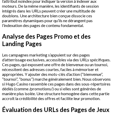
l’attribut noindex pour indiquer la version à indexer aux
moteurs. De la même manière, les identifiants de session
intégrés dans les URLs peuvent créer une multitude de
doublons. Une architecture bien conçue dissocie ces
paramètres dynamiques pour qu’ils ne dérangent pas
l’indexation des pages de contenu fondamental.
Analyse des Pages Promo et des
Landing Pages
Les campagnes marketing s’appuient sur des pages
d’atterrissage exclusives, accessibles via des URLs spécifiques.
Ces pages, qui exposent une offre de bienvenue ou un tournoi,
nécessitent des adresses courtes, faciles à mémoriser et
appropriées. Y ajouter des mots-clés d’action (“bienvenue”,
“tournoi”, “bonus”) marche généralement bien. Nous observons
si Hugo Casino rassemble ces pages dans des sous-répertoires
dédiés (comme /promotions/) ou si elles sont générées de
manière plus isolée. Une structure homogène dans cette partie
accroît la crédibilité des offres et facilite leur promotion.
Évaluation des URLs des Pages de Jeux