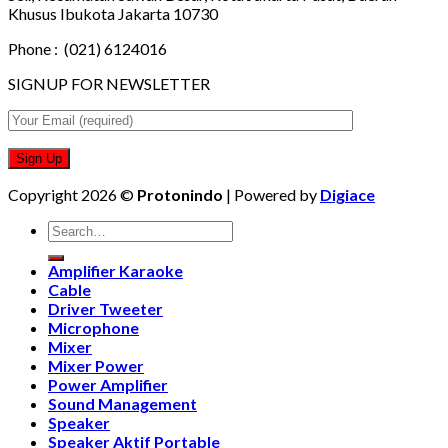
Khusus Ibukota Jakarta 10730
Phone :
(021) 6124016
SIGNUP FOR NEWSLETTER
Copyright 2026 ©
Protonindo
| Powered by
Digiace
Search
for:
Amplifier Karaoke
Cable
Driver Tweeter
Microphone
Mixer
Mixer Power
Power Amplifier
Sound Management
Speaker
Speaker Aktif Portable