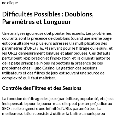
ne clique.
Difficultés Possibles : Doublons,
Paramètres et Longueur
Une analyse rigoureuse doit pointer les écueils. Les problèmes
courants sont la présence de doublons (quand une même page
est consultable via plusieurs adresses), la multiplication des
paramètres d’URL (?, &, =) servant pour le filtrage ou le suivi, et
les URLs démesurément longues et alambiquées. Ces défauts
perturbent l’exploration et l’indexation, et ils diluent l’autorité
de la page principale. Nous inspectons la présence de ces
problèmes chez Hugo Casino. La gestion des sessions
utilisateurs et des filtres de jeux est souvent une source de
complexité qu’il faut maîtriser.
Contrôle des Filtres et des Sessions
La fonction de filtrage des jeux (par éditeur, popularité, etc.) est
indispensable pour le joueur, mais elle peut porter préjudice au
SEO si elle engendre une infinité d’URLs paramétrées. La
meilleure solution consiste à utiliser la balise canonique ou