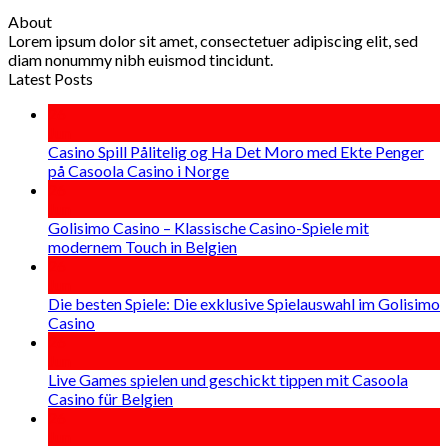
About
Lorem ipsum dolor sit amet, consectetuer adipiscing elit, sed
diam nonummy nibh euismod tincidunt.
Latest Posts
26
Jun
Casino Spill Pålitelig og Ha Det Moro med Ekte Penger
på Casoola Casino i Norge
26
Jun
Golisimo Casino – Klassische Casino-Spiele mit
modernem Touch in Belgien
26
Jun
Die besten Spiele: Die exklusive Spielauswahl im Golisimo
Casino
26
Jun
Live Games spielen und geschickt tippen mit Casoola
Casino für Belgien
26
Jun